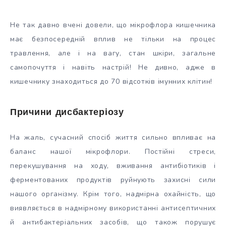
Не так давно вчені довели, що мікрофлора кишечника
має безпосередній вплив не тільки на процес
травлення, але і на вагу, стан шкіри, загальне
самопочуття і навіть настрій! Не дивно, адже в
кишечнику знаходиться до 70 відсотків імунних клітин!
Причини дисбактеріозу
На жаль, сучасний спосіб життя сильно впливає на
баланс нашої мікрофлори. Постійні стреси,
перекушування на ходу, вживання антибіотиків і
ферментованих продуктів руйнують захисні сили
нашого організму. Крім того, надмірна охайність, що
виявляється в надмірному використанні антисептичних
й антибактеріальних засобів, що також порушує