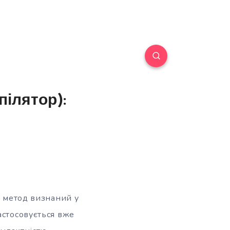
пілятор):
й метод визнаний у
астосовується вже