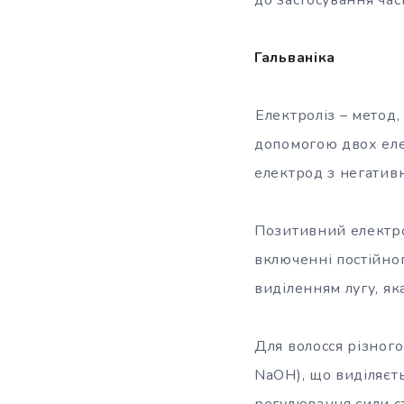
Гальваніка
Електроліз – метод,
допомогою двох еле
електрод з негативн
Позитивний електрод
включенні постійног
виділенням лугу, як
Для волосся різного 
NaOH), що виділяєть
регулювання сили ст