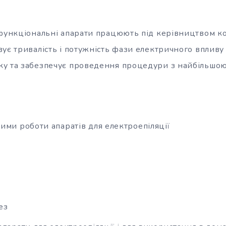
офункціональні апарати працюють під керівництвом к
вує тривалість і потужність фази електричного вплив
у та забезпечує проведення процедури з найбільшою
ими роботи апаратів для електроепіляції
ез