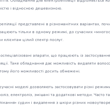
ліття. Обладнання для електроепіляції відрізняється к
істю і відносною дешевизною.
епіляції представлені в різноманітних варіантах, поч
рацюють тільки в одному режимі, до сучасних «много
 клієнтам цілий спектр послуг.
оспеціалізовані апарати, що працюють із застосуванн
яції. Таке обладнання дає можливість видаляти волос
 тому його можливості досить обмежені.
сучасні моделі дозволяють застосовувати різні режими
оліз, електроліз, змішані та додаткові методи. Часто т
пікання» судин і видалення з шкіри різних новоутвор