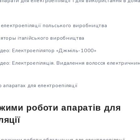
апарати для електроепіляції і для використання в дом
 електроепіляції польського виробництва
яторы італійського виробництва
ідео: Електроепілятор «Джміль-1000»
ідео: Електроепіляція. Видалення волосся електрични
о апаратах для електроепіляції
жими роботи апаратів для
ляції
 режими роботи обладнання для електроепіляції.