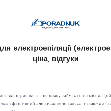
ля електроепіляції (електрое
ціна, відгуки
огів електроепіляція по праву займає гідне місце. Це
більш ефективний для видалення волосся назавжди і з