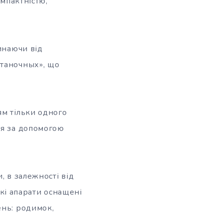
омпактністю,
инаючи від
станочных», що
ям тільки одного
ся за допомогою
, в залежності від
акі апарати оснащені
ень: родимок,