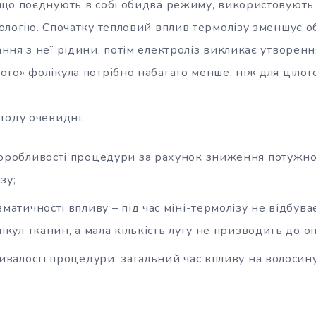
що поєднують в собі обидва режиму, використовують
ологію. Спочатку тепловий вплив термолізу зменшує о
ня з неї рідини, потім електроліз викликає утворення
го» фолікула потрібно набагато менше, ніж для цілого
тоду очевидні:
робливості процедури за рахунок зниження потужнос
зу;
атичності впливу – під час міні-термолізу не відбува
кул тканин, а мала кількість лугу не призводить до оп
ивалості процедури: загальний час впливу на волосину