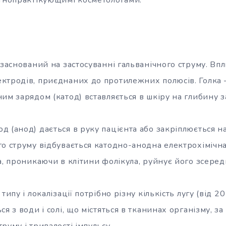
 заснований на застосуванні гальванічного струму. Вп
ктродів, приєднаних до протилежних полюсів. Голка 
им зарядом (катод) вставляється в шкіру на глибину з
 (анод) дається в руку пацієнта або закріплюється на 
о струму відбувається катодно-анодна електрохімічна
а, проникаючи в клітини фолікула, руйнує його зсеред
типу і локалізації потрібно різну кількість лугу (від 
ся з води і солі, що містяться в тканинах організму, з
руму і тривалості імпульсу.