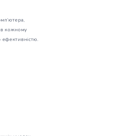
омп’ютера,
у в кожному
 ефективністю.