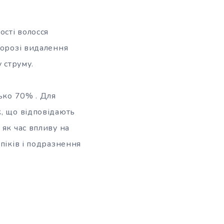
сті волосся
порозі видалення
 струму.
ько 70% . Для
к, що відповідають
 як час впливу на
піків і подразнення