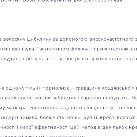
а волосяну цибулину за допомогою високочастотного 
ітин фолікула. Таким чином фолікул «прижигается», ві
її судин, в результаті з-за погіршення живлення нові
на одному тільки термолизе – спадщина «радянської» к
 деяких косметичних кабінетах і справно працюють. Н
му майстра, ефективність даного обладнання – не біл
едури чимало: болючість, опіки, рубці, врослі волосся.
чності і малої ефективності цей метод в декількох к
стнопрактікующимі косметологами.