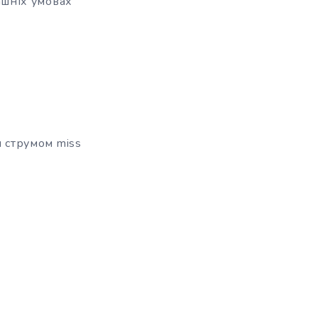
ашніх умовах
м струмом miss