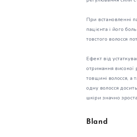
При встановленні п
пацієнта і його бол
товстого волосся по
Ефект від устаткува
отримання високої 
товщині волосся, а 
одну волосся досить
шкіри значно зроста
Bland