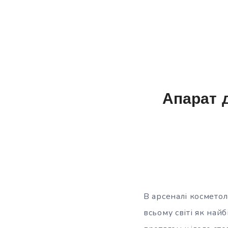
Апарат д
В арсеналі косметол
всьому світі як най