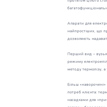
протягом цілого сто
багатофункціональн
Апарати для електро
найпростіших, що п
дозволяють надавати
Перший вид – вузьк
режиму електроепіл
методу термолізу, а
Більш «наворочені» 
потреб клієнта: терм
насадками для «при