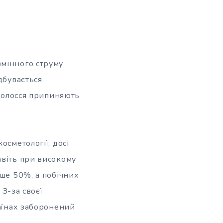
змінного струму
дбувається
 волосся припиняють
осметології, досі
авіть при високому
ьше 50%, а побічних
 З-за своєї
раїнах заборонений