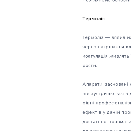
Термоліз
Термоліз — вплив н
через нагрівання кл
коагуляція живлять 
рости.
Апарати, засновані 
ще зустрічаються в
рівні професіоналіз
ефектів у даній проц
достатньої травмати
до застосування ча