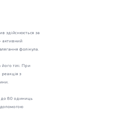
лив здійснюється за
– активний
алягання фолікула.
його тілі. При
 реакція з
ини.
20 до 80 одиниць
а допомогою