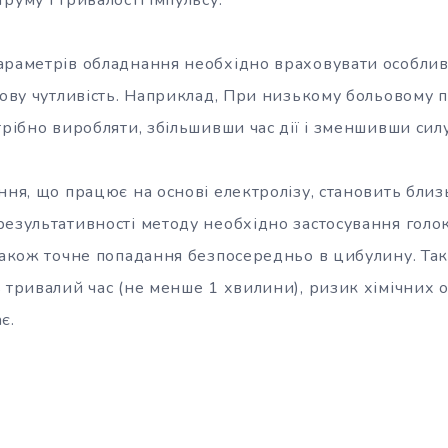
араметрів обладнання необхідно враховувати особливо
ьову чутливість. Наприклад, При низькому больовому 
трібно виробляти, збільшивши час дії і зменшивши силу
ння, що працює на основі електролізу, становить близ
результативності методу необхідно застосування голо
також точне попадання безпосередньо в цибулину. Так
 тривалий час (не менше 1 хвилини), ризик хімічних о
є.