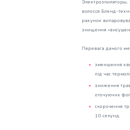
Электроэпиляторы, 
волосся Бленд-техн
рахунок випаровуван
знищення «висушено
Перевага даного ме
зменшення хво
під час термолі
зниження травм
оточуючих фолі
скорочення тр
10 секунд.