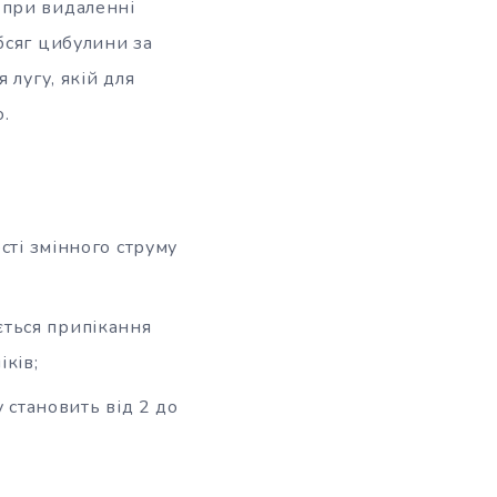
 при видаленні
бсяг цибулини за
 лугу, якій для
.
ті змінного струму
ється припікання
іків;
 становить від 2 до