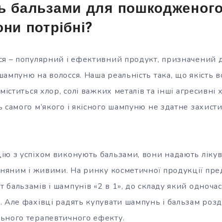
ь бальзами для пошкодженого
они потрібні?
ся – популярний і ефективний продукт, призначений д
ампуню на волосся. Наша реальність така, що якість 
міститься хлор, солі важких металів та інші агресивні х
 самого м’якого і якісного шампуню не здатне захист
ію з успіхом виконують бальзами, вони надають лікув
ухняним і живими. На ринку косметичної продукції пр
бальзамів і шампунів «2 в 1», до складу який одноча
 Але фахівці радять купувати шампунь і бальзам розд
ьного терапевтичного ефекту.