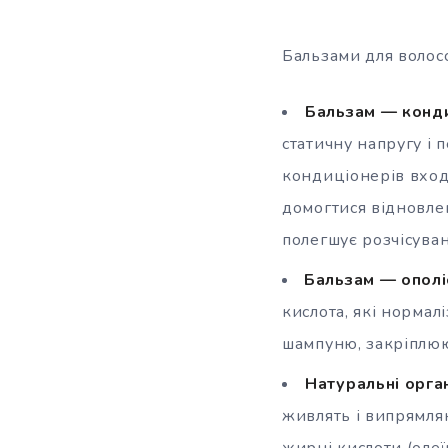
Бальзами для волосс
Бальзам — конд
статичну напругу і 
кондиціонерів вход
домогтися відновле
полегшує розчісуван
Бальзам — ополі
кислота, які нормал
шампуню, закріплюю
Натуральні орга
живлять і випрямляю
жирні кислоти (олеї