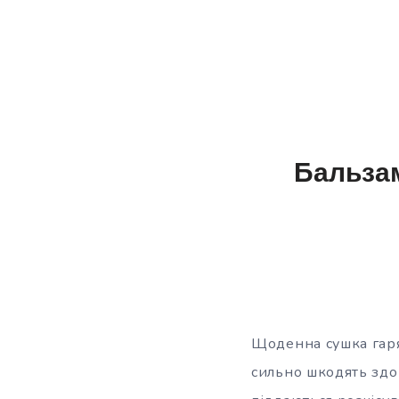
Бальзам
Щоденна сушка гаря
сильно шкодять здоро