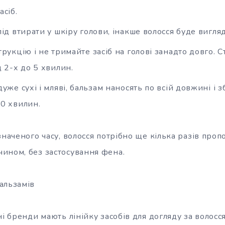
асіб.
лід втирати у шкіру голови, інакше волосся буде вигл
рукцію і не тримайте засіб на голові занадто довго. 
 2-х до 5 хвилин.
уже сухі і мляві, бальзам наносять по всій довжині і 
0 хвилин.
значеного часу, волосся потрібно ще кілька разів проп
ином, без застосування фена.
альзамів
ні бренди мають лінійку засобів для догляду за волосся