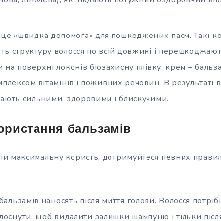
 це «швидка допомога» для пошкоджених пасм. Такі к
ть структуру волосся по всій довжині і перешкоджают
 на поверхні локонів біозахисну плівку, крем – баль
мплексом вітамінів і поживних речовин. В результаті
дають сильними, здоровими і блискучими.
ористання бальзамів
и максимальну користь, дотримуйтеся певних правил
бальзамів наносять після миття голови. Волосся потріб
лоснути, щоб видалити залишки шампуню і тільки післ