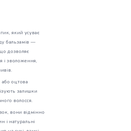
атик, який усуває
аду бальзамів —
 що дозволяє
я і зволоження,
ивів.
а або оцтова
лізують залишки
ного волосся.
авок, вони відмінно
ин і натуральні
в на сухі, ламкі