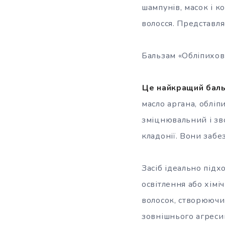
шампунів, масок і к
волосся. Представля
Бальзам «Обліпихови
Це найкращий баль
масло аргана, обліп
зміцнювальний і зв
кладонії. Вони забе
Засіб ідеально підх
освітлення або хімі
волосок, створюючи
зовнішнього агресив