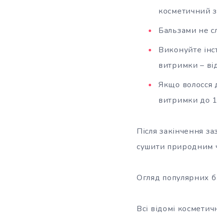
косметичний з
Бальзами не с
Виконуйте інст
витримки – від
Якщо волосся д
витримки до 1
Після закінчення за
сушити природним ч
Огляд популярних б
Всі відомі косметич