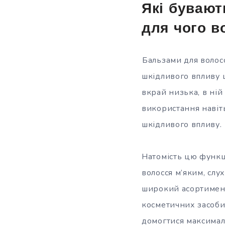
Які бувают
для чого в
Бальзами для волос
шкідливого впливу ш
вкрай низька, в ній 
використання навіть
шкідливого впливу.
Натомість цю функц
волосся м’яким, сл
широкий асортимент 
косметичних засоби.
домогтися максимал