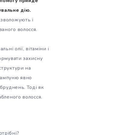
допомогу прийде
увальне дію.
 зволожують і
аного волосся.
ьні олії, вітаміни і
формувати захисну
структури на
шампуню явно
бруднень. Тоді як
абленого волосся.
отрібні?