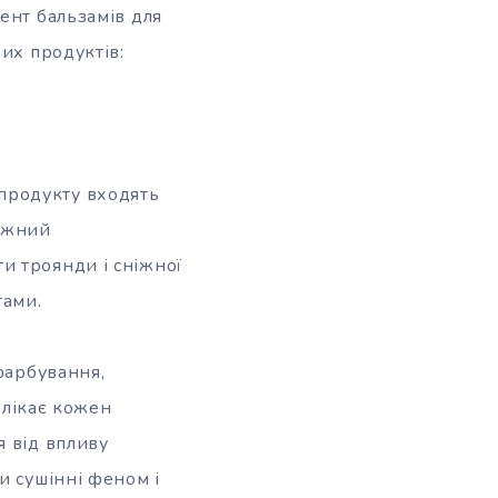
ент бальзамів для
их продуктів:
продукту входять
тужний
и троянди і сніжної
тами.
фарбування,
олікає кожен
я від впливу
и сушінні феном і