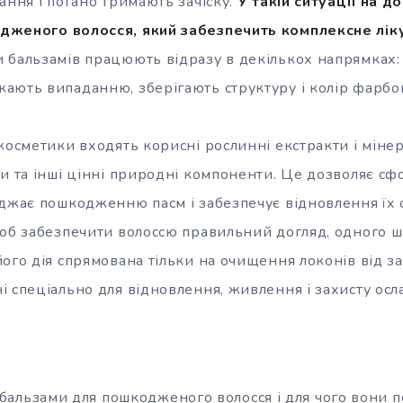
ання і погано тримають зачіску.
У такій ситуації на 
дженого волосся, який забезпечить комплексне лік
 бальзамів працюють відразу в декількох напрямках:
ають випаданню, зберігають структуру і колір фарбов
косметики входять корисні рослинні екстракти і мінерал
ки та інші цінні природні компоненти. Це дозволяє с
оджає пошкодженню пасм і забезпечує відновлення їх 
Щоб забезпечити волоссю правильний догляд, одного 
ого дія спрямована тільки на очищення локонів від за
 спеціально для відновлення, живлення і захисту осл
 бальзами для пошкодженого волосся і для чого вони п