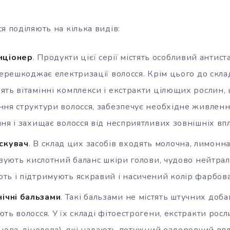
я поділяють на кілька видів:
иціонер
. Продукти цієї серії містять особливий антист
перешкоджає електризації волосся. Крім цього до скл
ять вітамінні комплекси і екстракти цілющих рослин,
ння структури волосся, забезпечує необхідне живленн
ня і захищає волосся від несприятливих зовнішніх впл
скувач
. В склад цих засобів входять молочна, лимонн
ізують кислотний баланс шкіри голови, чудово нейтра
ть і підтримують яскравий і насичений колір фарбова
нічні бальзами
. Такі бальзами не містять штучних доб
ть волосся. У їх складі фітоестрогени, екстракти росл
нова, лінолева), які надають потужний оздоровчий впли