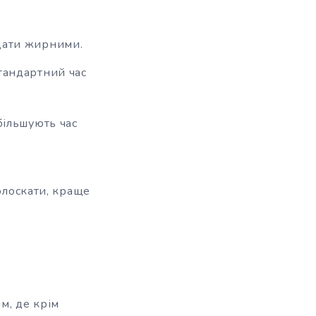
ядати жирними.
Стандартний час
збільшують час
олоскати, краще
м, де крім