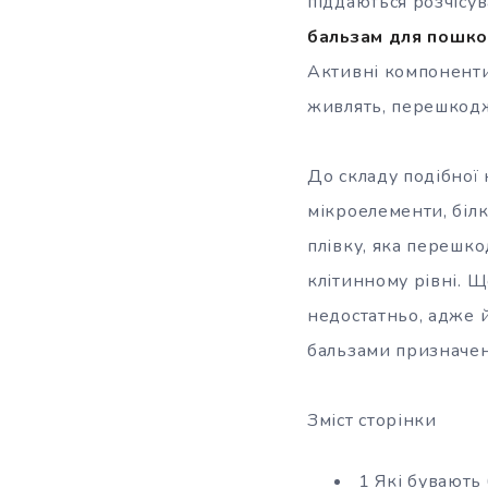
піддаються розчісув
бальзам для
пошко
Активні компоненти
живлять, перешкодж
До складу подібної 
мікроелементи, біл
плівку, яка перешк
клітинному рівні. 
недостатньо, адже й
бальзами призначені
Зміст сторінки
1 Які бувають