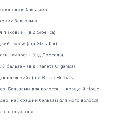
ористання бальзамів
ярних бальзамів
іпиховий» (від Siberica)
кий шовк» (від Gliss Kur)
оти ламкості» (від Лореаль)
й бальзам (від Planeta Organica)
дновлюючий» (від Baikal Herbals)
део: Бальзами для волосся — краще й гірше
ідео: найкращий бальзам для мого волосся
о застосування