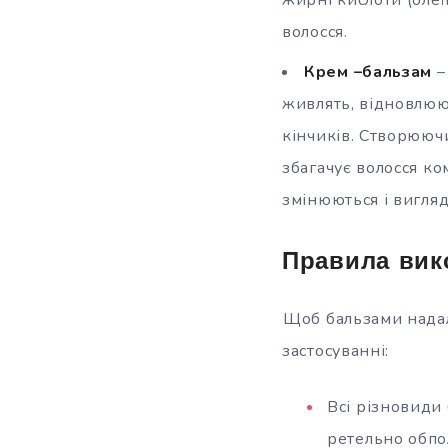
волосся.
Крем –бальзам
–
живлять, відновлюю
кінчиків. Створюючи
збагачує волосся ко
змінюються і вигля
Правила вик
Щоб бальзами надал
застосуванні:
Всі різновиди 
ретельно обпо