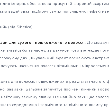
ондиціонерів, обов’язково присутній широкий асортим
ємо вашій увазі підбірку самих популярних і ефективн
й» (від Siberica)
зам для сухого і пошкодженого волосся.
До складу 
ихи алтайської та льону, за рахунок чого він надає по
оложуючу дію. Лікувальний ефект посилюють екстракт
зпечують насичення волосся вітамінами і мікроелемен
одить для волосся, пошкоджених в результаті частого 
чної завивки. Бальзам запечатує посічені кінчики і обв
 найтоншу захисну плівку. Це надійно захищає волосс
ного середовища і термічного та хімічного впливу пр