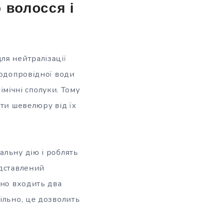
 волосся і
ля нейтралізації
водопровідної води
імічні сполуки. Тому
ити шевелюру від їх
альну дію і роблять
едставлений
сно входить два
ільно, це дозволить