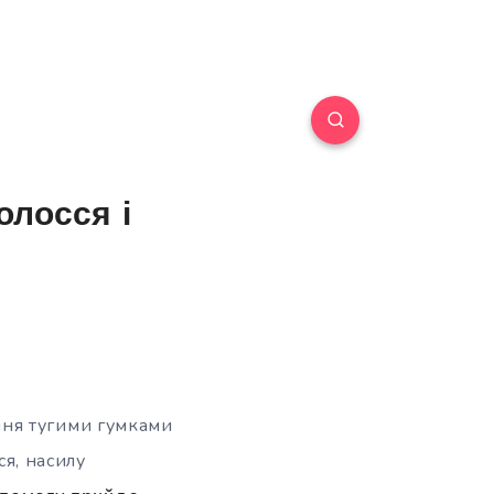
олосся і
ння тугими гумками
ся, насилу