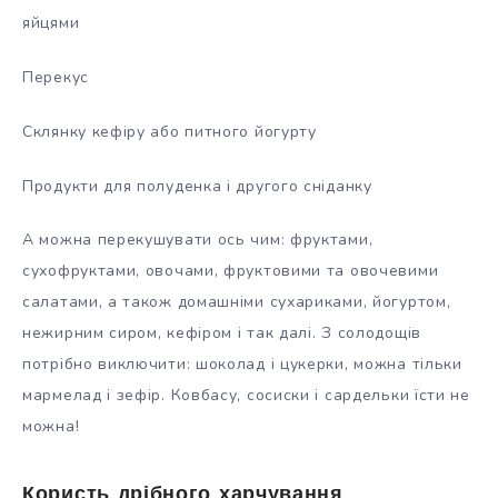
яйцями
Перекус
Склянку кефіру або питного йогурту
Продукти для полуденка і другого сніданку
А можна перекушувати ось чим: фруктами,
сухофруктами, овочами, фруктовими та овочевими
салатами, а також домашніми сухариками, йогуртом,
нежирним сиром, кефіром і так далі. З солодощів
потрібно виключити: шоколад і цукерки, можна тільки
мармелад і зефір. Ковбасу, сосиски і сардельки їсти не
можна!
Користь дрібного харчування