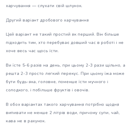
харчування — слухати свій шлунок.
Другий варіант дробового харчування
Цей варіант не такий простий як перший. Він більше
підходить тим, хто перебуває довший час в роботі і не
хоче весь час щось їсти.
Ви їсте 5-6 разів на день, при цьому 2-3 рази щільно, а
решта 2-3 просто легкий перекус. При цьому їжа може
бути будь-яка, головне, поменше їсти мучного і
солодкого, і побільше фруктів і овочів.
В обох варіантах такого харчування потрібно щодня
випивати не менше 2 літрів води, причому супи, чай,
кава не в рахунок.