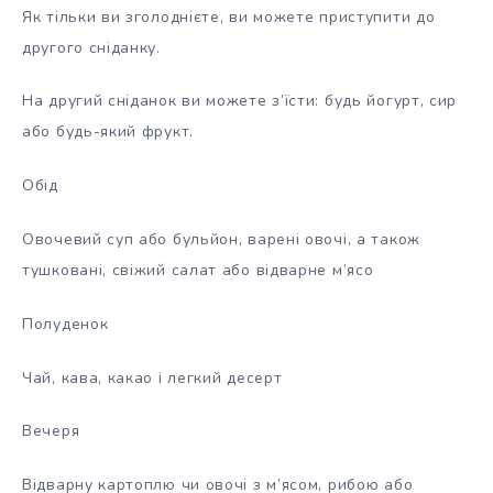
Як тільки ви зголоднієте, ви можете приступити до
другого сніданку.
На другий сніданок ви можете з’їсти: будь йогурт, сир
або будь-який фрукт.
Обід
Овочевий суп або бульйон, варені овочі, а також
тушковані, свіжий салат або відварне м’ясо
Полуденок
Чай, кава, какао і легкий десерт
Вечеря
Відварну картоплю чи овочі з м’ясом, рибою або