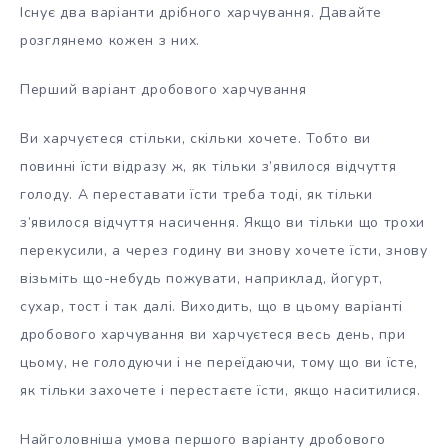
Існує два варіанти дрібного харчування. Давайте
розглянемо кожен з них.
Перший варіант дробового харчування
Ви харчуєтеся стільки, скільки хочете. Тобто ви
повинні їсти відразу ж, як тільки з’явилося відчуття
голоду. А переставати їсти треба тоді, як тільки
з’явилося відчуття насичення. Якщо ви тільки що трохи
перекусили, а через годину ви знову хочете їсти, знову
візьміть що-небудь пожувати, наприклад, йогурт,
сухар, тост і так далі. Виходить, що в цьому варіанті
дробового харчування ви харчуєтеся весь день, при
цьому, не голодуючи і не переїдаючи, тому що ви їсте,
як тільки захочете і перестаєте їсти, якщо наситилися.
Найголовніша умова першого варіанту дробового