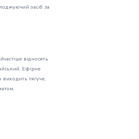
олоджуючий засіб за
йчастіше відносять
лайський. Ефірне
о виходить тягуче,
матом.