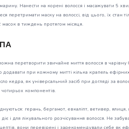
марину. Нанести на корені волосся і масажувати 5 хв
еся перетримати маску на волоссі, від цього, їх стан 
2 масок в тиждень протягом місяця.
СПА
 можна перетворити звичайне миття волосся в чарівн
о додавати при кожному митті кілька крапель ефірни
ло кедра, як універсальний засіб при догляді за воло
 чотирьох компонентів.
нуються: герань, бергамот, евкаліпт, ветивер, ялиця,
іє і для лікувального розчісування волосся. Не забува
ептів, вони перевірені і зарекомендували себе як еф