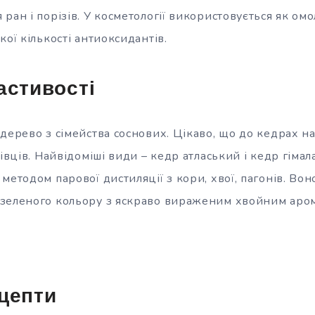
ран і порізів. У косметології використовується як ом
кої кількості антиоксидантів.
астивості
дерево з сімейства соснових. Цікаво, що до кедрах на
лівців. Найвідоміші види – кедр атласький і кедр гіма
методом парової дистиляції з кори, хвої, пагонів. Вон
зеленого кольору з яскраво вираженим хвойним аро
цепти