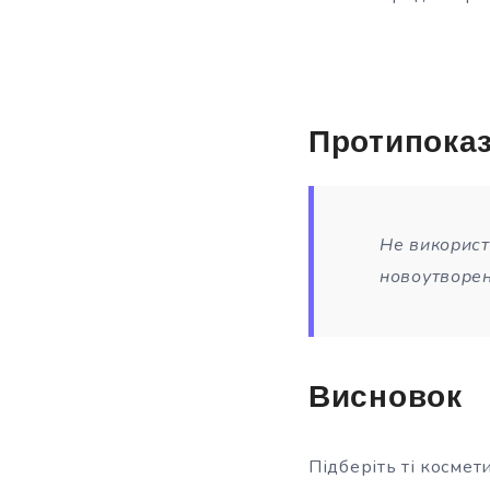
Протипока
Не використ
новоутворен
Висновок
Підберіть ті космети