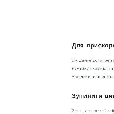
Для прискор
Змішайте 2ст.л. реп’
коньяку і кориці, і
утеплити підігріти
Зупинити ви
2ст.л. касторової ол