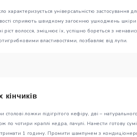
ло характеризується універсальністю застосування для
вості сприяють швидкому загоєнню ушкоджень шкіри 
і ріст волосся, зміцнює їх, успішно бореться з ненав
отигрибковими властивостями, позбавляє від лупи.
х кінчиків
и столові ложки підігрітого кефіру, дві – натуральног
кож по чотири краплі кедра, пачулі. Нанести готову сум
тримати 1 годину. Промити шампунем з кондиціонер