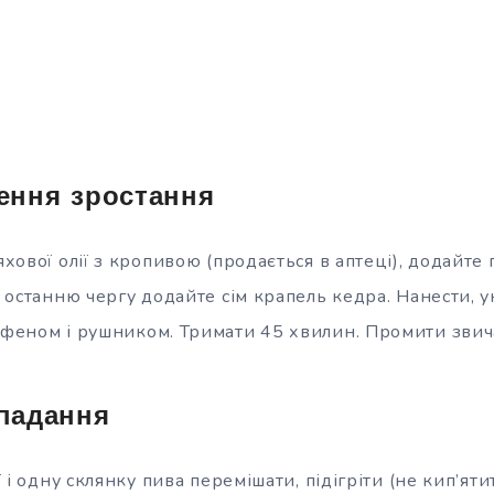
ення зростання
яхової олії з кропивою (продається в аптеці), додайте 
 в останню чергу додайте сім крапель кедра. Нанести, 
м феном і рушником. Тримати 45 хвилин. Промити зви
падання
ії і одну склянку пива перемішати, підігріти (не кип’ятит