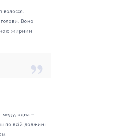
 волосся.
голови. Воно
исною жирним
о меду, одна –
іш по всій довжині
ом.