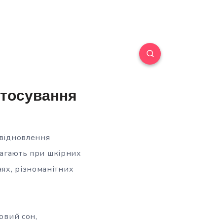
стосування
 відновлення
омагають при шкірних
ях, різноманітних
овий сон,