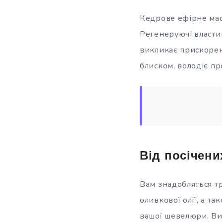
Кедрове ефірне мас
Регенеруючі власти
викликає прискорен
блиском, володіє пр
Від посічени
Вам знадобляться тр
оливкової олії, а та
вашої шевелюри. Ви