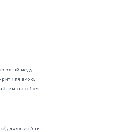
по одній меду,
укрити плівкою,
чайним способом.
и!), додати п’ять