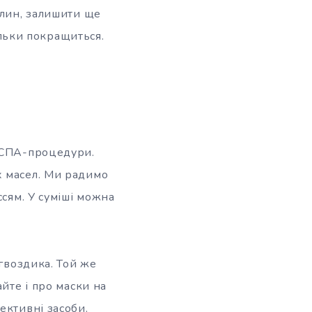
илин, залишити ще
тільки покращиться.
у СПА-процедури.
х масел. Ми радимо
ссям. У суміші можна
 гвоздика. Той же
йте і про маски на
ективні засоби.