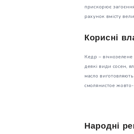
прискорює загоєння 
рахунок вмісту вели
Корисні вл
Кедр – вічнозелене 
деякі види сосен, я
масло виготовляють 
смолянистое жовто-
Народні ре