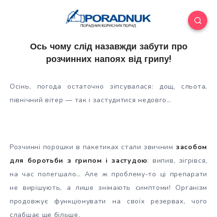
Ось чому слід назавжди забути про
розчинних напоях від грипу!
Осінь, погода остаточно зіпсувалася: дощ, сльота,
північний вітер — так і застудитися недовго…
Розчинні порошки в пакетиках стали звичним
засобом
для боротьби з грипом і застудою
: випив, зігрівся,
на час полегшало… Але ж проблему-то ці препарати
не вирішують, а
лише знімають симптоми! Організм
продовжує функціонувати на своїх резервах, чого
слабшає ще більше.