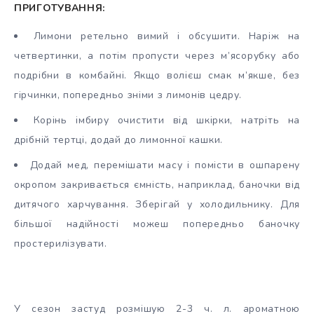
ПРИГОТУВАННЯ:
Лимони ретельно вимий і обсушити. Наріж на
четвертинки, а потім пропусти через м’ясорубку або
подрібни в комбайні. Якщо волієш смак м’якше, без
гірчинки, попередньо зніми з лимонів цедру.
Корінь імбиру очистити від шкірки, натріть на
дрібній тертці, додай до лимонної кашки.
Додай мед, перемішати масу і помісти в ошпарену
окропом закривається ємність, наприклад, баночки від
дитячого харчування. Зберігай у холодильнику. Для
більшої надійності можеш попередньо баночку
простерилізувати.
У сезон застуд розмішую 2-3 ч. л. ароматною