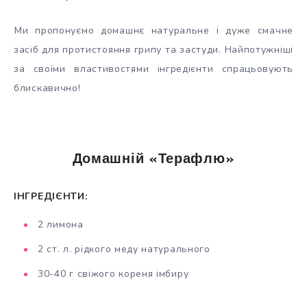
Ми пропонуємо домашнє натуральне і дуже смачне
засіб для протистояння грипу та застуди. Найпотужніші
за своїми властивостями інгредієнти спрацьовують
блискавично!
Домашній «Терафлю»
ІНГРЕДІЄНТИ:
2 лимона
2 ст. л. рідкого меду натурального
30-40 г свіжого кореня імбиру