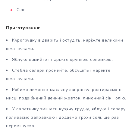
Сіль
Приготування:
Курогрудку відваріть і остудіть, наріжте великими
шматочками.
Яблуко вимийте і наріжте крупною соломкою.
Стебла селери промийте, обсушіть і наріжте
шматочками.
Робимо лимонно-масляну заправку: розтираємо в
мисці подрібнений яєчний жовток, лимонний сік і олію.
У салатнику змішати курячу грудку, яблука і селеру,
поливаємо заправкою і додаємо трохи солі, ще раз
перемішуємо.