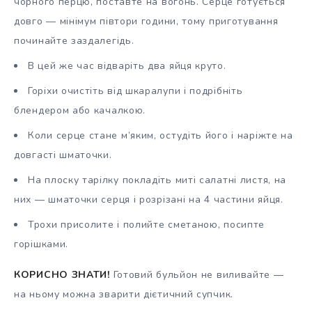
чорного перцю, поставте на вогонь. Серце готується
довго — мінімум півтори години, тому приготування
починайте заздалегідь.
В цей же час відваріть два яйця круто.
Горіхи очистіть від шкаралупи і подрібніть
блендером або качалкою.
Коли серце стане м’яким, остудіть його і наріжте на
довгасті шматочки.
На плоску тарілку покладіть миті салатні листя, на
них — шматочки серця і розрізані на 4 частини яйця.
Трохи присолите і полийте сметаною, посипте
горішками.
КОРИСНО ЗНАТИ!
Готовий бульйон не виливайте —
на ньому можна зварити дієтичний супчик.