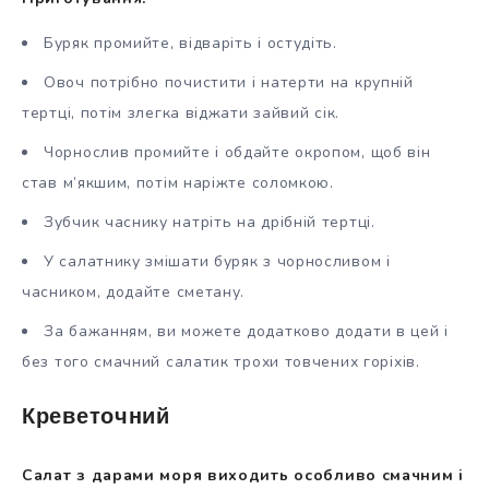
Буряк промийте, відваріть і остудіть.
Овоч потрібно почистити і натерти на крупній
тертці, потім злегка віджати зайвий сік.
Чорнослив промийте і обдайте окропом, щоб він
став м’якшим, потім наріжте соломкою.
Зубчик часнику натріть на дрібній тертці.
У салатнику змішати буряк з чорносливом і
часником, додайте сметану.
За бажанням, ви можете додатково додати в цей і
без того смачний салатик трохи товчених горіхів.
Креветочний
Салат з дарами моря виходить особливо смачним і