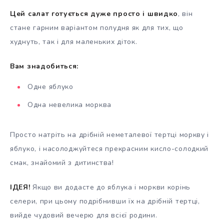
Цей салат готується дуже просто і швидко
, він
стане гарним варіантом полудня як для тих, що
худнуть, так і для маленьких діток.
Вам знадобиться:
Одне яблуко
Одна невелика морква
Просто натріть на дрібній неметалевої тертці моркву і
яблуко, і насолоджуйтеся прекрасним кисло-солодкий
смак, знайомий з дитинства!
ІДЕЯ!
Якщо ви додасте до яблука і моркви корінь
селери, при цьому подрібнивши їх на дрібній тертці,
вийде чудовий вечерю для всієї родини.