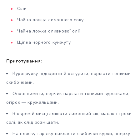
Сіль
Чайна ложка лимонного соку
Чайна ложка оливкової олії
Щіпка чорного кунжуту
Приготування:
Курогрудку відварити й остудити, нарізати тонкими
скибочками.
Овочі вимити, перчик нарізати тонкими курочками,
огірок — кружальцями.
В окремій мисці змішати лимонний сік, масло і трохи
солі, як слід розмішати.
На плоску тарілку викласти скибочки курки, зверху