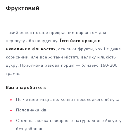
Фруктовий
Такий рецепт стане прекрасним варіантом для
перекусу або полуденку.
Їсти його краще в
невеликих кількостях
, оскільки фрукти, хоч і є дуже
корисними, але все ж таки містять велику кількість
цукру. Приблизна разова порція — близько 150-200
грамів.
Вам знадобиться:
По четвертинці апельсина і несолодкого яблука.
Половинка ківі
Столова ложка нежирного натурального йогурту
без добавок.