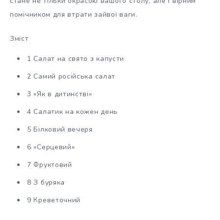
стане не тільки окрасою вашого столу, але і вірним
помічником для втрати зайвої ваги.
Зміст
1 Салат на свято з капусти
2 Самий російська салат
3 «Як в дитинстві»
4 Салатик на кожен день
5 Білковий вечеря
6 «Серцевий»
7 Фруктовий
8 З буряка
9 Креветочний