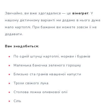
Звичайно, ви вже здогадалися — це
вінегрет
. У
нашому дієтичному варіанті ми додамо в нього дуже
мало картоплі. При бажанні ви можете зовсім її не
додавати.
Вам знадобиться:
По одній штучці картоплі, моркви і буряків
Маленька баночка зеленого горошку
Близько ста грамів квашеної капусти
Трохи свіжого лука
Столова ложка оливкової олії
Сіль