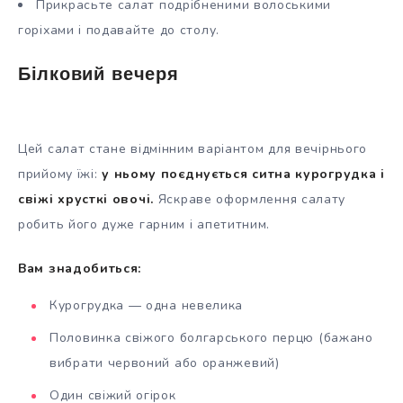
Прикрасьте салат подрібненими волоськими
горіхами і подавайте до столу.
Білковий вечеря
Цей салат стане відмінним варіантом для вечірнього
прийому їжі:
у ньому поєднується ситна курогрудка і
свіжі хрусткі овочі.
Яскраве оформлення салату
робить його дуже гарним і апетитним.
Вам знадобиться:
Курогрудка — одна невелика
Половинка свіжого болгарського перцю (бажано
вибрати червоний або оранжевий)
Один свіжий огірок