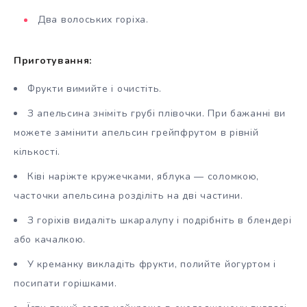
Два волоських горіха.
Приготування:
Фрукти вимийте і очистіть.
З апельсина зніміть грубі плівочки. При бажанні ви
можете замінити апельсин грейпфрутом в рівній
кількості.
Ківі наріжте кружечками, яблука — соломкою,
часточки апельсина розділіть на дві частини.
З горіхів видаліть шкаралупу і подрібніть в блендері
або качалкою.
У креманку викладіть фрукти, полийте йогуртом і
посипати горішками.