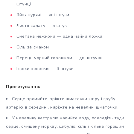
штучці
Яйця курячі — дві штуки
Листя салату — 5 штук
Сметана нежирна — одна чайна ложка.
Сіль за смаком
Перець чорний горошком — дві штучки
Горіхи волоські — 3 штуки
Приготування:
Серце промийте, зріжте шматочки жиру і грубу
артерію в середині, наріжте на невеликі шматочки.
У невелику каструлю налийте воду, покладіть туди
серце, очищену моркву, цибулю, сіль і кілька горошин