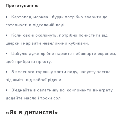
Приготування:
Картопля, морква і буряк потрібно зварити до
готовності в підсоленій воді.
Коли овочі охолонуть, потрібно почистити від
шкірки і нарізати невеликими кубиками.
Цибулю дуже дрібно наріжте і обшпарте окропом,
щоб прибрати гіркоту.
З зеленого горошку злити воду, капусту злегка
відіжміть від зайвої рідини.
З’єднайте в салатнику всі компоненти вінегрету,
додайте масло і трохи солі.
«Як в дитинстві»