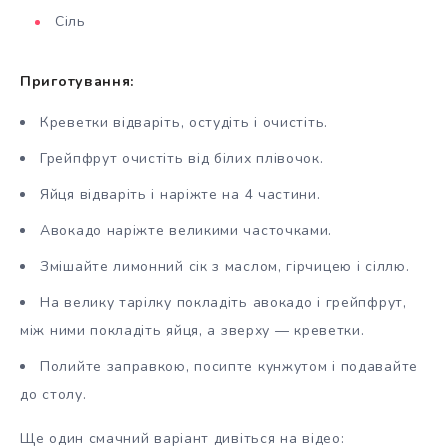
Сіль
Приготування:
Креветки відваріть, остудіть і очистіть.
Грейпфрут очистіть від білих плівочок.
Яйця відваріть і наріжте на 4 частини.
Авокадо наріжте великими часточками.
Змішайте лимонний сік з маслом, гірчицею і сіллю.
На велику тарілку покладіть авокадо і грейпфрут,
між ними покладіть яйця, а зверху — креветки.
Полийте заправкою, посипте кунжутом і подавайте
до столу.
Ще один смачний варіант дивіться на відео: