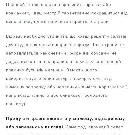
Подавайте такі салати в красивих тарілках або
креманках, і ваш настрій гарантовано покращиться від
одного виду цього смачного і простого страви.
Відразу необхідно уточнити, що кращі рецепти салатів
для схуднення містять корисні поради. Такі страви не
заправляється майонезами і жирними соусами, не
додається оцтова заправка, а кількість солі і спецій
повинно бути мінімальним. Замість цього
використовуйте білий йогурт, нежирну сметану,
лимонну заправку або невелику кількість корисної олії,
наприклад, лляного або оливкової (холодного
віджиму).
Продукти краще вживати у свіжому, відвареному
або запеченому вигляді
. Саме тоді овочевий салат