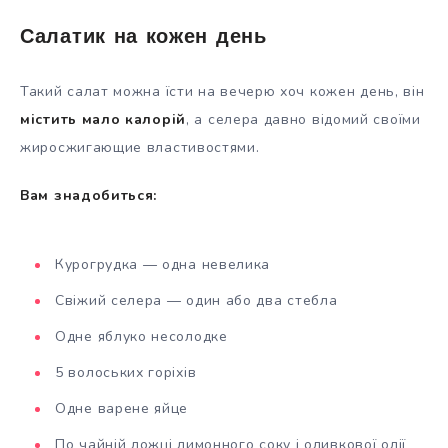
Салатик на кожен день
Такий салат можна їсти на вечерю хоч кожен день, він
містить мало калорій
, а селера давно відомий своїми
жиросжигающие властивостями.
Вам знадобиться:
Курогрудка — одна невелика
Свіжий селера — один або два стебла
Одне яблуко несолодке
5 волоських горіхів
Одне варене яйце
По чайній ложці лимонного соку і оливкової олії