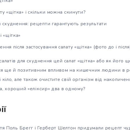
щітка»
ту «щітка» і скільки можна скинути?
я схуднення: рецепти гарантують результати
і «щітка»
ння після застосування салату «щітка» (фото до і після
салатів для схуднення цей салат «щітка» або як його 
ься ще й позитивним впливом на кишечник людини в ре
і кіло, але також очистите свій організм від накопиче
а, хороший «еліксир» два в одному?
ії
ття Поль Брегг і Герберт Шелтон придумали рецепт чуд