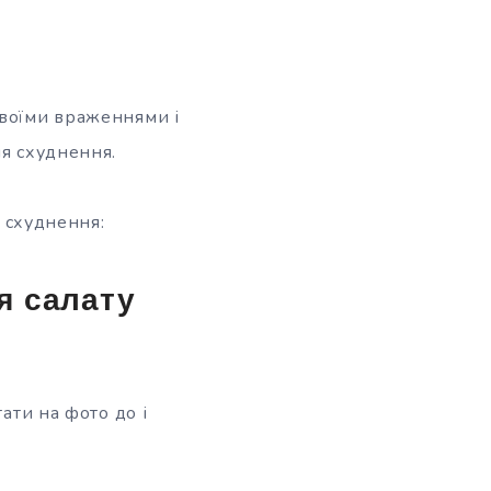
своїми враженнями і
ля схуднення.
я схуднення:
я салату
ати на фото до і