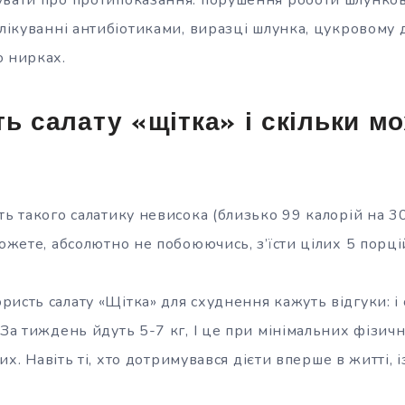
 лікуванні антибіотиками, виразці шлунка, цукровому д
о нирках.
ть салату «щітка» і скільки м
ть такого салатику невисока (близько 99 калорій на 30
можете, абсолютно не побоюючись, з’їсти цілих 5 порці
исть салату «Щітка» для схуднення кажуть відгуки: і с
 За тиждень йдуть 5-7 кг, І це при мінімальних фізи
аких. Навіть ті, хто дотримувався дієти вперше в житті,