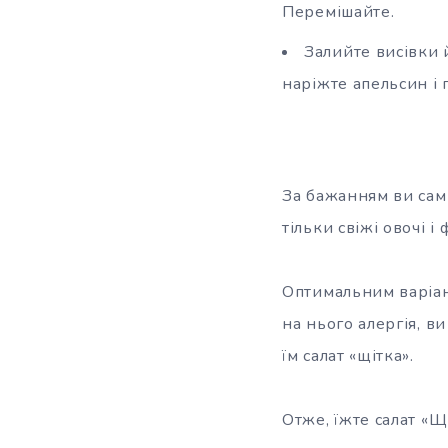
Перемішайте.
Залийте висівки 
наріжте апельсин і 
За бажанням ви самі
тільки свіжі овочі і
Оптимальним варіант
на нього алергія, в
їм салат «щітка».
Отже, їжте салат «Щ