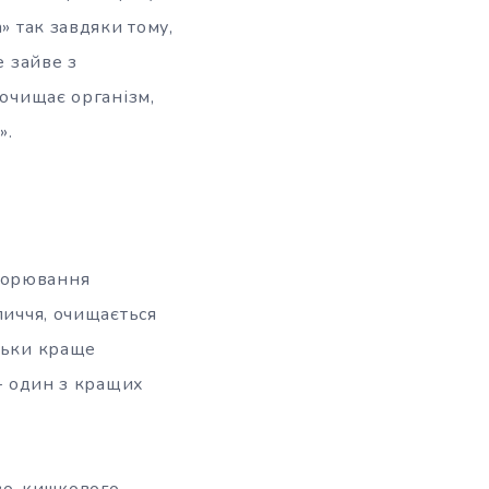
» так завдяки тому,
е зайве з
 очищає організм,
».
ворювання
личчя, очищається
ільки краще
 – один з кращих
во-кишкового