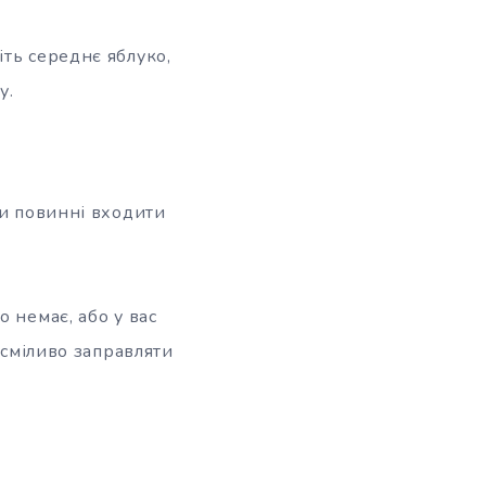
іть середнє яблуко,
у.
ди повинні входити
 немає, або у вас
 сміливо заправляти