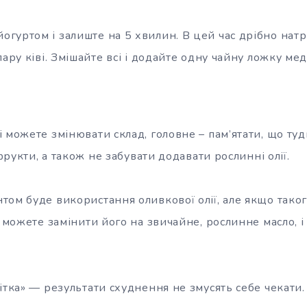
йогуртом і залиште на 5 хвилин. В цей час дрібно натр
пару ківі. Змішайте всі і додайте одну чайну ложку мед
 можете змінювати склад, головне – пам’ятати, що ту
 фрукти, а також не забувати додавати рослинні олії.
ом буде використання оливкової олії, але якщо такого
и можете замінити його на звичайне, рослинне масло, і
ітка» — результати схуднення не змусять себе чекати.