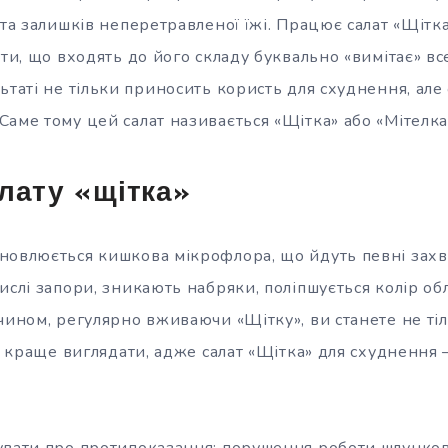
 та залишків неперетравленої їжі. Працює салат «Щітка
кти, що входять до його складу буквально «вимітає» вс
ьтаті не тільки приносить користь для схуднення, але
аме тому цей салат називається «Щітка» або «Мітелка
лату «щітка»
новлюється кишкова мікрофлора, що йдуть певні зах
ислі запори, зникають набряки, поліпшується колір об
 чином, регулярно вживаючи «Щітку», ви станете не т
 і краще виглядати, адже салат «Щітка» для схуднення
увати про протипоказання: порушення роботи шлунко