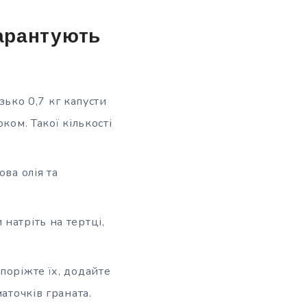
гарантують
ько 0,7 кг капусти
ком. Такої кількості
ова олія та
 натріть на тертці,
 поріжте їх, додайте
аточків граната.