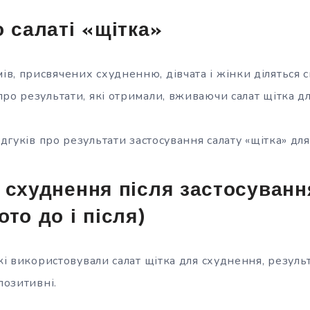
о салаті «щітка»
в, присвячених схудненню, дівчата і жінки діляться 
ро результати, які отримали, вживаючи салат щітка д
відгуків про результати застосування салату «щітка» дл
 схуднення після застосуванн
то до і після)
які використовували салат щітка для схуднення, результ
позитивні.