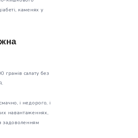
іабеті, каменях у
ожна
0 грамів салату без
й.
мачно, і недорого, і
чних навантаженнях,
 із задоволенням