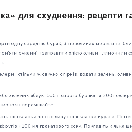
ка» для схуднення: рецепти 
рти одну середню буряк, 3 невеликих морквини, близ
пом’яти руками) і заправити олією оливи і лимонним со
ї.
елери і стільки ж свіжих огірків, додати зелень, оливк
бо зелених яблук, 500 г сирого буряка та 200г селери
лимоном і перемішайте.
іть півсклянки чорносливу і півсклянки кураги. Потім
фрутів і 100 мл гранатового соку. Покладіть кілька шм