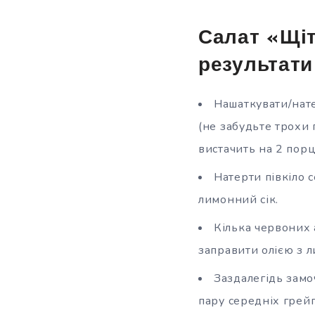
Салат «Щіт
результати
Нашаткувати/нате
(не забудьте трохи 
вистачить на 2 порці
Натерти півкіло с
лимонний сік.
Кілька червоних а
заправити олією з 
Заздалегідь замоч
пару середніх грейп