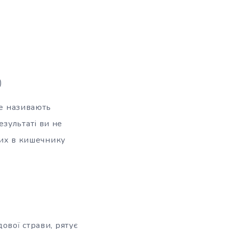
)
ще називають
зультаті ви не
них в кишечнику
ової страви, рятує