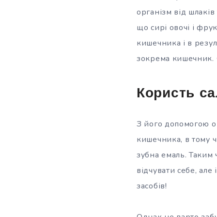
організм від шлаків
що сирі овочі і фру
кишечника і в резул
зокрема кишечник. С
Користь са
З його допомогою о
кишечника, в тому ч
зубна емаль. Таким
відчувати себе, але
засобів!
Однак не варто заб