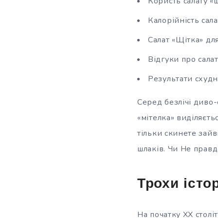
Користь салату «
Калорійність сала
Салат
«Щітка» дл
Відгуки про салат
Результати схудне
Серед безлічі диво-
«мітелка» виділяєт
тільки скинете зайв
шлаків. Чи Не правд
Трохи істор
На початку XX столі