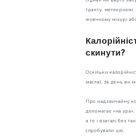
тракту, метеоризмі,
жовчному міхурі аб
Калорійніс
скинути?
Оскільки калорійніс
масла), за день ви 
Про надзвичайну кор
допомагає «на ура».
а то і взагалі без т
спробували цю.