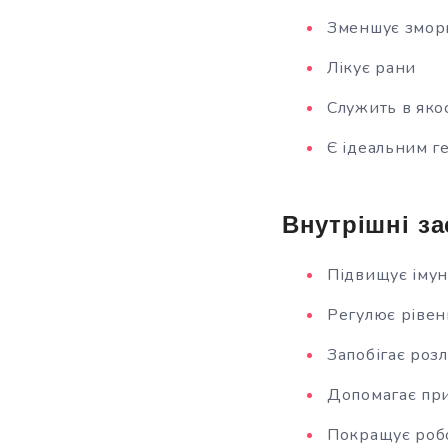
Зменшує змо
Лікує рани
Служить в яко
Є ідеальним г
Внутрішні за
Підвищує імун
Регулює рівен
Запобігає розл
Допомагає при 
Покращує робот