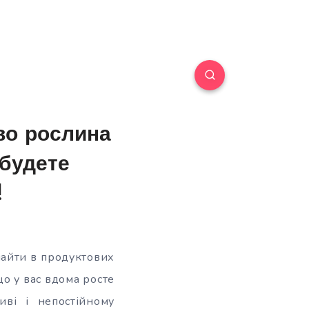
во рослина
 будете
!
найти в продуктових
о у вас вдома росте
иві і непостійному