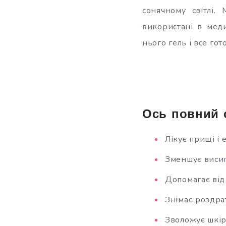
сонячному
світлі.
використані в мед
нього гель і все гот
Ось повний с
Лікує прищі і 
Зменшує висип
Допомагає від 
Знімає роздра
Зволожує шкі