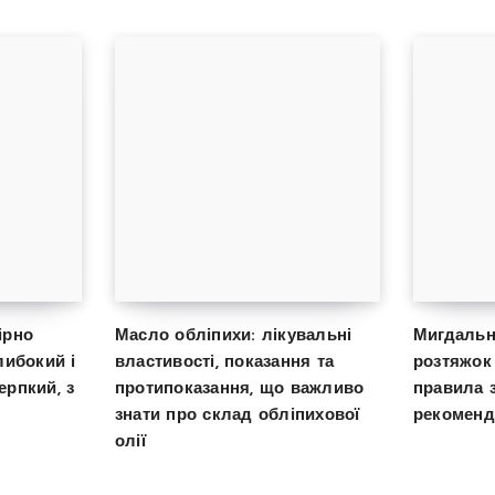
ірно
Масло обліпихи: лікувальні
Мигдальн
либокий і
властивості, показання та
розтяжок 
ерпкий, з
протипоказання, що важливо
правила 
знати про склад обліпихової
рекоменда
олії