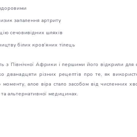
 здоровими
изик запалення артриту
ію сечовивідних шляхів
ицтву білих кров’яних тілець
ь з Північної Африки і першими його відкрили для 
о дванадцяти різних рецептів про те, як використ
го моменту, алое віра стало засобом від численних хв
ї та альтернативної медицинах.