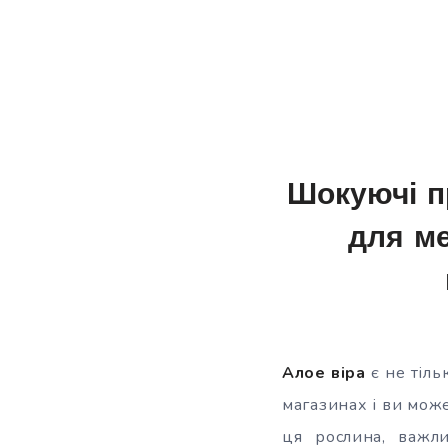
Шокуючі п
для ме
Алое віра
є не тіль
магазинах і ви мож
ця рослина, важли