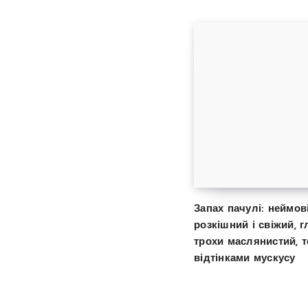
Запах пачулі: неймов
розкішний і свіжий, г
трохи маслянистий, т
відтінками мускусу