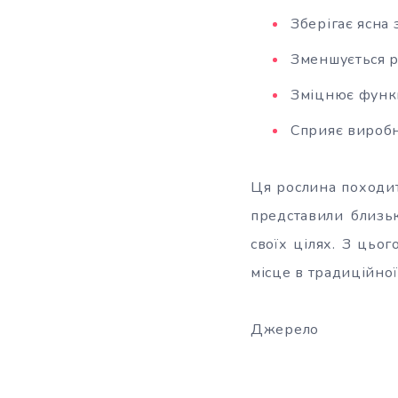
Зберігає ясна
Зменшується р
Зміцнює функц
Сприяє виробн
Ця рослина походит
представили близьк
своїх цілях. З цьо
місце в традиційно
Джерело