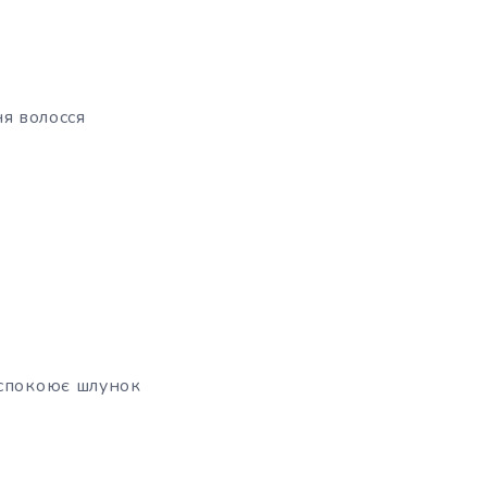
ня волосся
заспокоює шлунок