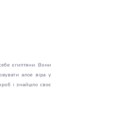
себе єгиптяни. Вони
овувати алое віра у
ороб і знайшло своє