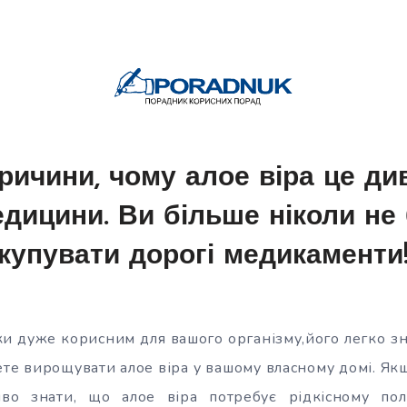
ричини, чому алое віра це ди
дицини. Ви більше ніколи не
купувати дорогі медикаменти
ки дуже корисним для вашого організму,його легко з
ете вирощувати алое віра у вашому власному домі. Якщ
во знати, що алое віра потребує рідкісному пол