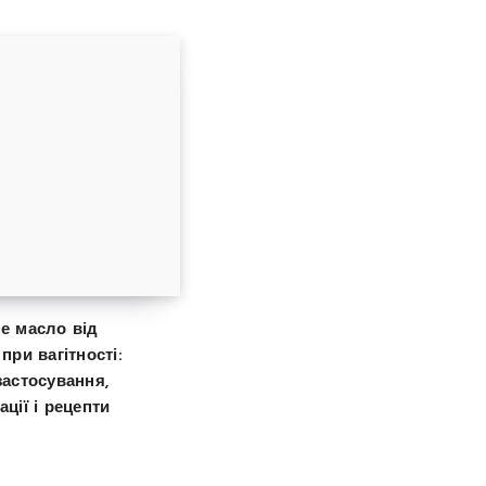
е масло від
при вагітності:
застосування,
ції і рецепти