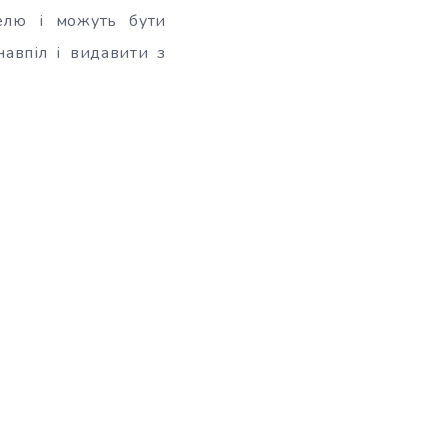
гелю і можуть бути
авпіл і видавити з