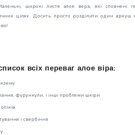
 Маленькі, широкі листя алое вера, які сповнені 
ичних цілях. Досить просто розділити один аркуш н
ово!
писок всіх переваг алое віра:
екзему
ання, фурункули, і інші проблеми шкіри
опіків
тування і свербіння
ру