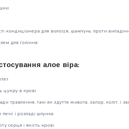
ршки
сті кондиціонера для волосся, шампунь проти випадін
елем для гоління
стосування алое віра:
ітет
ь цукру в крові
ади травлення, такі як здуття живота, запор, коліт, і 
печії і розладі шлунка
у серця і якість крові