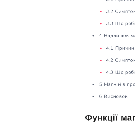
3.2 Симпто
3.3 Що роб
4 Надлишок м
4.1 Причин
4.2 Симпто
4.3 Що роб
5 Магній в пр
6 Висновок
Функції ма