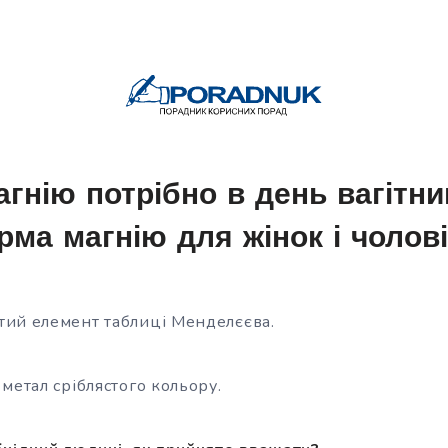
агнію потрібно в день вагітн
рма магнію для жінок і чолові
ий елемент таблиці Менделєєва.
метал сріблястого кольору.