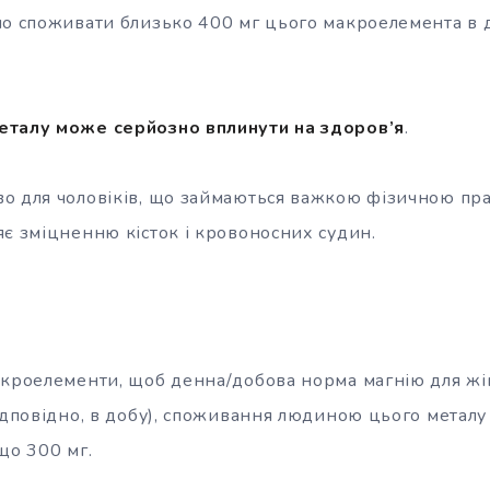
но споживати близько 400 мг цього макроелемента в 
еталу може серйозно вплинути на здоров’я
.
о для чоловіків, що займаються важкою фізичною пр
яє зміцненню кісток і кровоносних судин.
акроелементи, щоб денна/добова норма магнію для жі
ідповідно, в добу), споживання людиною цього металу 
що 300 мг.