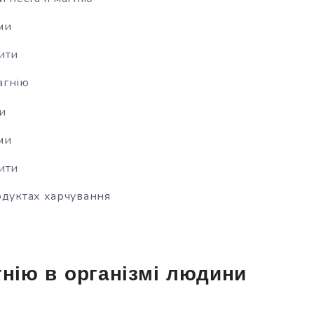
ми
ити
агнію
и
ми
ити
одуктах харчування
гнію в організмі людини