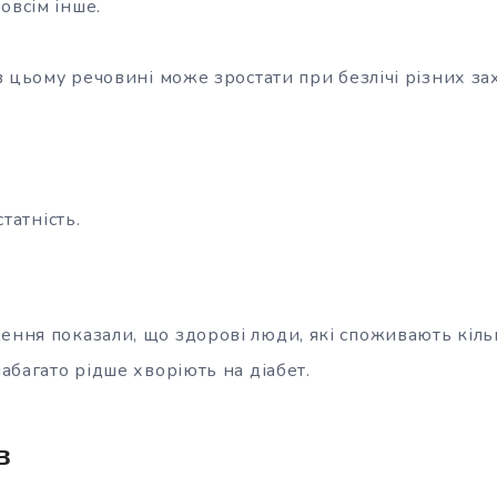
овсім інше.
в цьому речовині може зростати при безлічі різних з
татність.
ення показали, що здорові люди, які споживають кільк
абагато рідше хворіють на діабет.
в