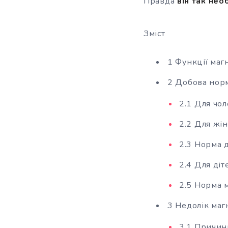
Правда
він так нео
Зміст
1 Функції маг
2 Добова нор
2.1 Для чол
2.2 Для жі
2.3 Норма 
2.4 Для діт
2.5 Норма м
3 Недолік маг
3.1 Причин