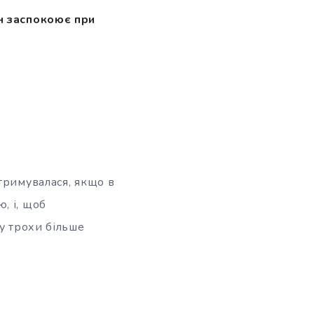
н заспокоює при
тримувалася, якщо в
, і, щоб
у трохи більше