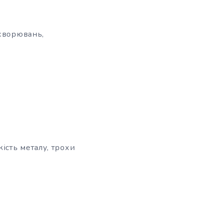
ахворювань,
ість металу, трохи