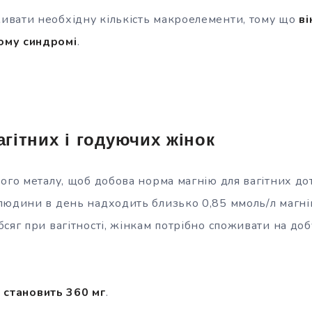
вати необхідну кількість макроелементи, тому що
ві
ому синдромі
.
гітних і годуючих жінок
ого металу, щоб добова норма магнію для вагітних до
людини в день надходить близько 0,85 ммоль/л магнію
сяг при вагітності, жінкам потрібно споживати на доб
 становить 360 мг
.