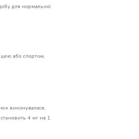
добу для нормальної
ацею або спортом,
нок виконувалася,
становить 4 мг на 1