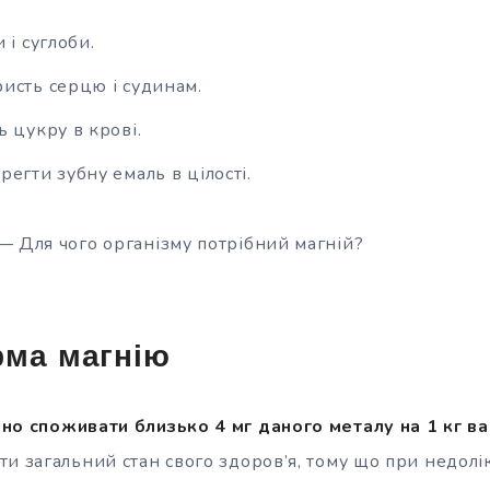
 і суглоби.
исть серцю і судинам.
 цукру в крові.
егти зубну емаль в цілості.
— Для чого організму потрібний магній?
рма магнію
но споживати близько 4 мг даного металу на 1 кг в
ти загальний стан свого здоров’я, тому що при недолі