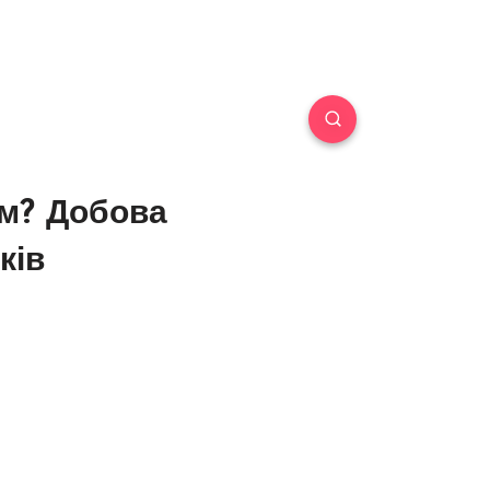
им? Добова
ків