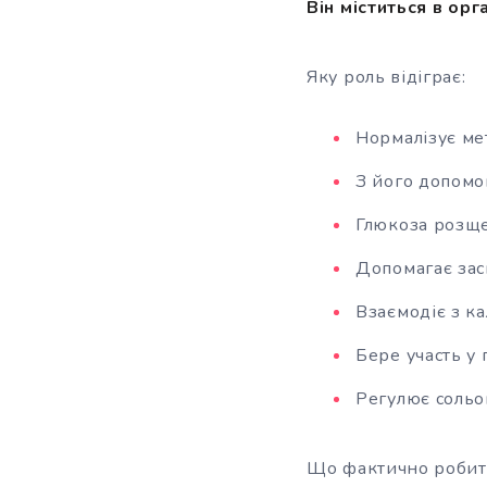
Він міститься в орга
Яку роль відіграє:
Нормалізує мет
З його допомо
Глюкоза розще
Допомагає зас
Взаємодіє з к
Бере участь у 
Регулює сольо
Що фактично робить