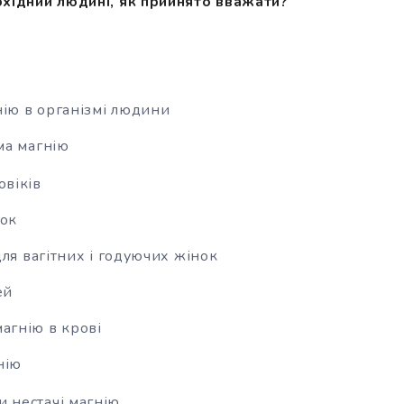
бхідний людині, як прийнято вважати?
нію в організмі людини
ма магнію
овіків
нок
для
вагітних і годуючих жінок
ей
агнію в крові
нію
и нестачі магнію