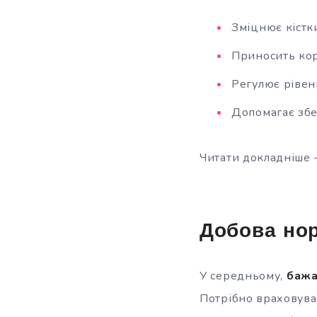
Зміцнює кістки
Приносить кор
Регулює рівень
Допомагає збер
Читати докладніше 
Добова но
У середньому,
бажа
Потрібно враховува