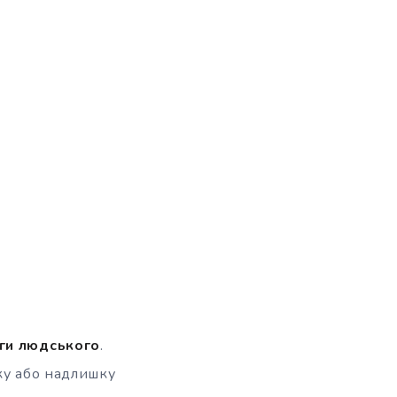
аги людського
.
ку або надлишку