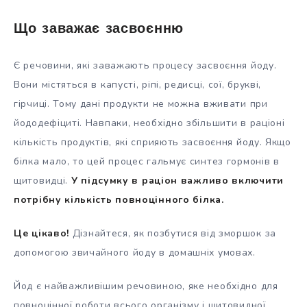
Що заважає засвоєнню
Є речовини, які заважають процесу засвоєння йоду.
Вони містяться в капусті, ріпі, редисці, сої, брукві,
гірчиці. Тому дані продукти не можна вживати при
йододефіциті. Навпаки, необхідно збільшити в раціоні
кількість продуктів, які сприяють засвоєння йоду. Якщо
білка мало, то цей процес гальмує синтез гормонів в
щитовидці.
У підсумку в раціон важливо включити
потрібну кількість повноцінного білка.
Це цікаво!
Дізнайтеся, як позбутися від зморшок за
допомогою звичайного йоду в домашніх умовах.
Йод є найважливішим речовиною, яке необхідно для
повноцінної роботи всього організму і щитовидної