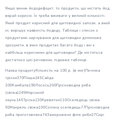
Якщо виник йододефіцит, то продукти, що містять йод,
вкрай корисні. Їх треба вживати у великій кількості.
Який продукт корисний для щитовидної залози, а який
ні, вирішує наявність йодиду. Таблиця і список з
продуктами харчування для щитовидки допоможе
зрозуміти, в яких продуктах багато йоду і які є
найбільш корисними для щитовидки? Де міститься
достатньо цієї речовини, підкаже таблиця.
Назва продуктуКількість на 100 р. (в мкг)Печінка
тріски370Пікша245Сайда
200Камбала190Лосось200Прісноводна риба
(свіжа)245Морський
окунь145Тріска130Креветки110Оселедець свіжа
92Макрель свіжа100Солона оселедець77Прісноводна
риба приготовлена74Заморожене філе риби27Сирі