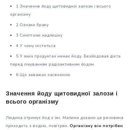
1 Значення йоду щитовидної залози і всього
організму
2 Ознаки браку
3 Симптоми надлишку
4 У чому міститься
5 У яких продуктах немає йоду. Безйодовая дієта
перед лікуванням радіоактивним йодом
6 Що заважає засвоєнню
Значення йоду щитовидної залози і
всього організму
Людина отримує йод з їжі. Малими дозами це речовина
приходить з водою, повітрям.
Організму він потрібен