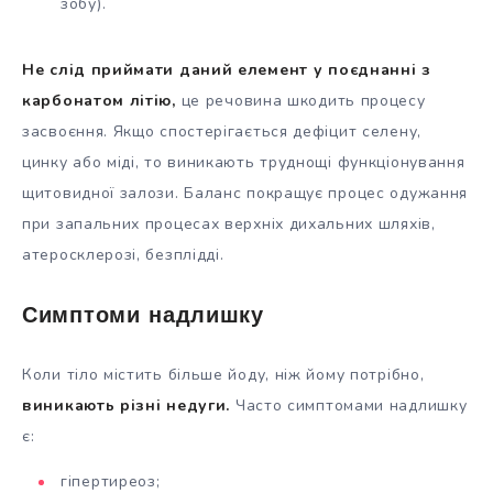
зобу).
Не слід приймати даний елемент у поєднанні з
карбонатом літію,
це речовина шкодить процесу
засвоєння. Якщо спостерігається дефіцит селену,
цинку або міді, то виникають труднощі функціонування
щитовидної залози. Баланс покращує процес одужання
при запальних процесах верхніх дихальних шляхів,
атеросклерозі, безплідді.
Симптоми надлишку
Коли тіло містить більше йоду, ніж йому потрібно,
виникають різні недуги.
Часто симптомами надлишку
є:
гіпертиреоз;