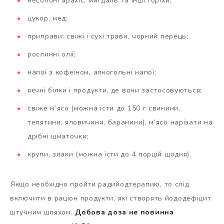
несолоні арахіс, мигдаль та інші горіхи;
цукор, мед;
приправи: свіжі і сухі трави, чорний перець;
рослинні олії;
напої з кофеїном, алкогольні напої;
яєчні білки і продукти, де вони застосовуються;
свіже м’ясо (можна їсти до 150 г свинини,
телятини, яловичини, баранини), м’ясо нарізати на
дрібні шматочки;
крупи, злаки (можна їсти до 4 порцій щодня).
Якщо необхідно пройти радийодтерапию, то слід
включити в раціон продукти, які створять йододефіцит
штучним шляхом.
Добова доза не повинна