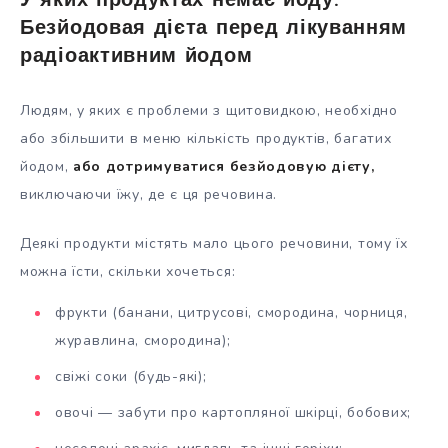
У яких продуктах немає йоду.
Безйодовая дієта перед лікуванням
радіоактивним йодом
Людям, у яких є проблеми з щитовидкою, необхідно
або збільшити в меню кількість продуктів, багатих
йодом,
або дотримуватися безйодовую дієту,
виключаючи їжу, де є ця речовина.
Деякі продукти містять мало цього речовини, тому їх
можна їсти, скільки хочеться:
фрукти (банани, цитрусові, смородина, чорниця,
журавлина, смородина);
свіжі соки (будь-які);
овочі — забути про картопляної шкірці, бобових;