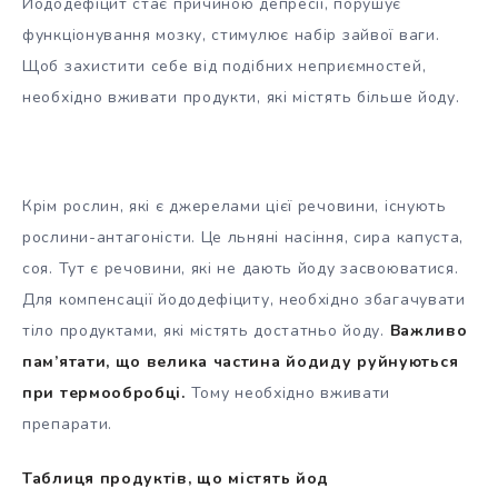
Йододефіцит стає причиною депресії, порушує
функціонування мозку, стимулює набір зайвої ваги.
Щоб захистити себе від подібних неприємностей,
необхідно вживати продукти, які містять більше йоду.
Крім рослин, які є джерелами цієї речовини, існують
рослини-антагоністи. Це льняні насіння, сира капуста,
соя. Тут є речовини, які не дають йоду засвоюватися.
Для компенсації йододефіциту, необхідно збагачувати
тіло продуктами, які містять достатньо йоду.
Важливо
пам’ятати, що велика частина йодиду руйнуються
при термообробці.
Тому необхідно вживати
препарати.
Таблиця продуктів, що містять йод