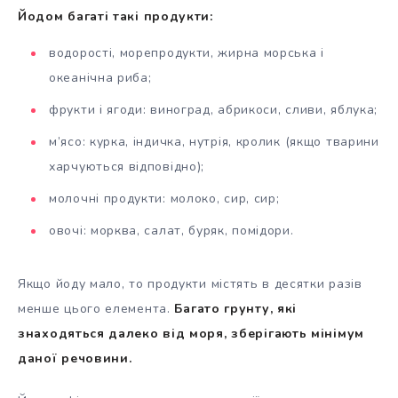
Йодом багаті такі продукти:
водорості, морепродукти, жирна морська і
океанічна риба;
фрукти і ягоди: виноград, абрикоси, сливи, яблука;
м’ясо: курка, індичка, нутрія, кролик (якщо тварини
харчуються відповідно);
молочні продукти: молоко, сир, сир;
овочі: морква, салат, буряк, помідори.
Якщо йоду мало, то продукти містять в десятки разів
менше цього елемента.
Багато грунту, які
знаходяться далеко від моря, зберігають мінімум
даної речовини.