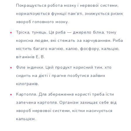
Покращується робота мозку і нервової системи,
нормалізуються функції пам’яті, знижується ризик
хвороб головного мозку.
Тріска, тунець. Ця риба — джерело білка, тому
корисна людям, які стежать за харчуванням. Риба
містить багато магнію, калію, фосфору, кальцію,
вітамінів E, B.
Філе індички. Цей продукт корисний тим, хто
сидить на дієті і прагне позбутися зайвих
кілограмів.
Картопля. Для збереження користі треба їсти
запечена картопля. Організм захищає себе від
хвороб нервової системи, кістки насичується
кальцієм.