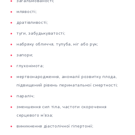
загальмованості;
млявості;
дратівливості;
туги, забудькуватості;
набряку обличчя, тулуба, ніг або рук;
запори;
глухонімота;
мертвонародження, аномалії розвитку плода,
підвищений рівень перинатальної смертності;
параліч;
зменшення сил тіла, частоти скорочення
серцевого м’яза;
виникнення діастолічної гіпертонії;