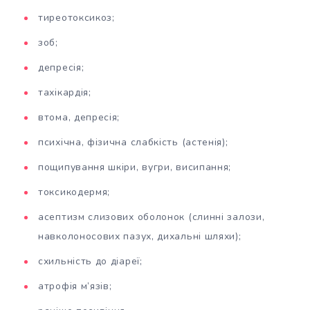
тиреотоксикоз;
зоб;
депресія;
тахікардія;
втома, депресія;
психічна, фізична слабкість (астенія);
пощипування шкіри, вугри, висипання;
токсикодермя;
асептизм слизових оболонок (слинні залози,
навколоносових пазух, дихальні шляхи);
схильність до діареї;
атрофія м’язів;