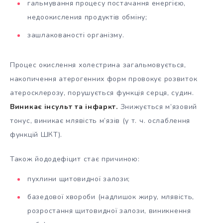
гальмування процесу постачання енергією,
недоокисления продуктів обміну;
зашлакованості організму.
Процес окислення холестрина загальмовується,
накопичення атерогенних форм провокує розвиток
атеросклерозу, порушується функція серця, судин.
Виникає інсульт та інфаркт.
Знижується м’язовий
тонус, виникає млявість м’язів (у т. ч. ослаблення
функцій ШКТ).
Також йододефіцит стає причиною:
пухлини щитовидної залози;
базедової хвороби (надлишок жиру, млявість,
розростання щитовидної залози, виникнення