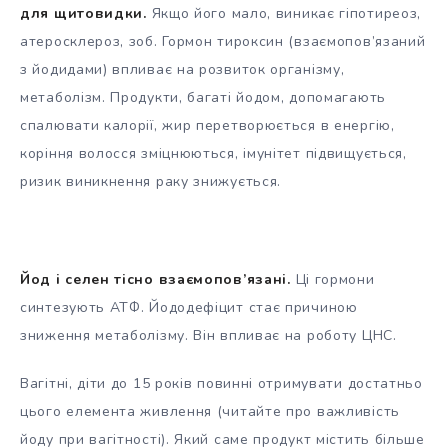
для щитовидки.
Якщо його мало, виникає гіпотиреоз,
атеросклероз, зоб. Гормон тироксин (взаємопов’язаний
з йодидами) впливає на розвиток організму,
метаболізм. Продукти, багаті йодом, допомагають
спалювати калорії, жир перетворюється в енергію,
коріння волосся зміцнюються, імунітет підвищується,
ризик виникнення раку знижується.
Йод і селен тісно взаємопов’язані.
Ці гормони
синтезують АТФ. Йододефіцит стає причиною
зниження метаболізму. Він впливає на роботу ЦНС.
Вагітні, діти до 15 років повинні отримувати достатньо
цього елемента живлення (читайте про важливість
йоду при вагітності). Який саме продукт містить більше