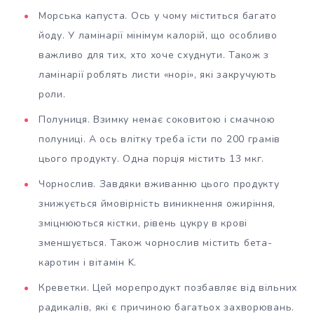
Морська капуста. Ось у чому міститься багато
йоду. У ламінарії мінімум калорій, що особливо
важливо для тих, хто хоче схуднути. Також з
ламінарії роблять листи «норі», які закручують
роли.
Полуниця. Взимку немає соковитою і смачною
полуниці. А ось влітку треба їсти по 200 грамів
цього продукту. Одна порція містить 13 мкг.
Чорнослив. Завдяки вживанню цього продукту
знижується ймовірність виникнення ожиріння,
зміцнюються кістки, рівень цукру в крові
зменшується. Також чорнослив містить бета-
каротин і вітамін K.
Креветки. Цей морепродукт позбавляє від вільних
радикалів, які є причиною багатьох захворювань.