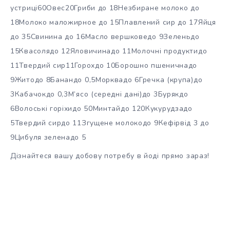
устриці60Овес20Гриби до 18Незбиране молоко до
18Молоко маложирное до 15Плавлений сир до 17Яйця
до 35Свинина до 16Масло вершковедо 9Зеленьдо
15Квасолядо 12Яловичинадо 11Молочні продуктидо
11Твердий сир11Горохдо 10Борошно пшеничнадо
9Житодо 8Банандо 0,5Морквадо 6Гречка (крупа)до
3Кабачокдо 0,3М’ясо (середні дані)до 3Бурякдо
6Волоські горіхидо 50Минтайдо 120Кукурудзадо
5Твердий сирдо 11Згущене молокодо 9Кефірвід 3 до
9Цибуля зеленадо 5
Дізнайтеся вашу добову потребу в йоді прямо зараз!