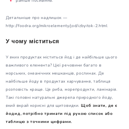
раніше посивіння.
Детальніше про надлишок —
http://foodra.org/mikroelementy/jod/izbyitok-2.html
У чому міститься
У яких продуктах міститься йод і де найбільше цього
важливого елемента? Цієї речовини багато в
морських, океанічних мешканців, рослинах. Де
найбільше йоду в продуктах харчування, таблиця
розповість краще. Це риба, морепродукти, ламінарія.
Такі головні натуральні джерела природного йоду,
який вкрай корисні для щитовидки.
Щоб знати, де є
йодид, потрібно тримати під рукою список або
таблицю з точними цифрами.