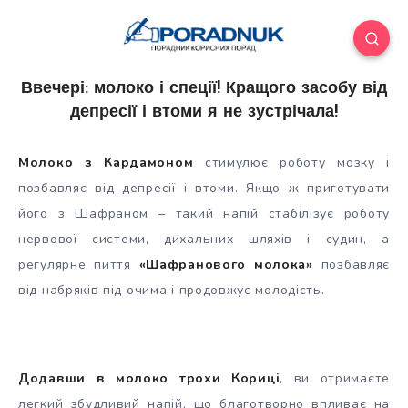
Ввечері: молоко і спеції! Кращого засобу від
депресії і втоми я не зустрічала!
Молоко з Кардамоном
стимулює роботу мозку і
позбавляє від депресії і втоми. Якщо ж приготувати
його з Шафраном – такий напій стабілізує роботу
нервової системи, дихальних шляхів і судин, а
регулярне пиття
«Шафранового молока»
позбавляє
від набряків під очима і
продовжує молодість.
Додавши в молоко трохи Кориці
, ви отримаєте
легкий збудливий напій, що благотворно впливає на