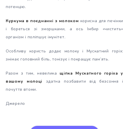
потенцію.
Куркума в поєднанні з молоком
корисна для печінки
і бореться зі зморшками, а ось Імбир «чистить»
організм і поліпшує імунітет.
Особливу користь додає молоку і Мускатний горіх:
знімає головний біль, тонізує і покращує пам’ять.
Разом з тим, невелика
щіпка Мускатного горіха у
вашому молоці
здатна позбавити від безсоння і
почуття втоми.
Джерело