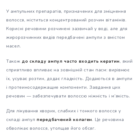
У ампульних препаратів, призначених для зміцнення
волосся, міститься концентрований розчин вітамінів.
Корисні речовини розчинені зазвичай у воді, але для
жиророзчинних видів передбачені ампули з вмістом
масел.
Також
до складу ампул часто входить кератин
, який
сприятливо впливає на зовнішній стан пасм: вирівнює
їх, усуває розтин, додає гладкість. Додаються в ампули
і протеиносодержащие компоненти. Завдання цих
речовин — забезпечувати волоссю ніжність і м’якість.
Для лікування хворих, слабких і тонкого волосся у
складі ампул
передбачений колаген
. Це речовина
обволікає волосся, утолщая його обсяг.