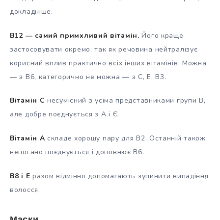
докладніше.
В12 — самий примхливий вітамін.
Його краще
застосовувати окремо, так як речовина нейтралізує
корисний вплив практично всіх інших вітамінів. Можна
— з В6, категорично не можна — з С, Е, В3.
Вітамін С
несумісний з усіма представниками групи В,
але добре поєднується з А і Є.
Вітамін А
складе хорошу пару для В2. Останній також
непогано поєднується і доповнює В6.
В8 і Е
разом відмінно допомагають зупинити випадіння
волосся.