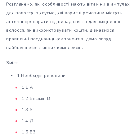
Розглянемо, які особливості мають вітаміни в ампулах
для волосся, з’ясуємо, які корисні речовини містять
аптечні препарати від випадіння та для зміцнення
волосся, як використовувати кошти, дізнаємося
правильні поєднання компонентів, дамо огляд
найбільш ефективних комплексів.
Зміст
1 Необхідні речовини
1.1 А
1.2 Вітамін В
1.3 З
1.4 Д
1.5 В3