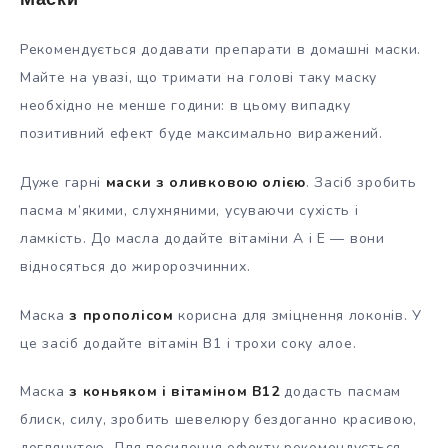
Маски
Рекомендується додавати препарати в домашні маски.
Майте на увазі, що тримати на голові таку маску
необхідно не менше години: в цьому випадку
позитивний ефект буде максимально виражений.
Дуже гарні
маски з оливковою олією
. Засіб зробить
пасма м’якими, слухняними, усуваючи сухість і
ламкість. До масла додайте вітаміни А і Е — вони
відносяться до жиророзчинних.
Маска
з прополісом
корисна для зміцнення локонів. У
це засіб додайте вітамін В1 і трохи соку алое.
Маска
з коньяком і вітаміном В12
додасть пасмам
блиск, силу, зробить шевелюру бездоганно красивою,
доглянутою. Для посилення ефекту рекомендується