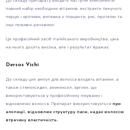
До складу препарату входять наступні компоненти:
повний набір необхідних вітамінів, екстракти пекучого
перцю і кропиви, витяжка з плаценти, рис, протеїни та
інші поживні речовини.
Це професійний засіб італійського виробництва, ціна
на нього досить висока, але і результат вражає.
Dersos Vichi
До складу цих ампул для волосся входять вітаміни, а
також стемоксидин, аминексил, аргінін, що
використовуються у професійному лікуванні і
відновленні волосся. Препарат використовується
при
алопеції, відновлює структуру пасм, надає волоссю
втрачену еластичність.