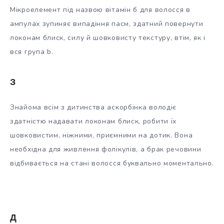
Мікроелемент під назвою вітамін б для волосся в
ампулах зупиняє випадіння пасм, здатний повернути
локонам блиск, силу й шовковисту текстуру, втім, як і
вся група b.
З
Знайома всім з дитинства аскорбінка володіє
здатністю надавати локонам блиск, робити їх
шовковистим, ніжними, приємними на дотик. Вона
необхідна для живлення фолікулів, а брак речовини
відбивається на стані волосся буквально моментально.
Д