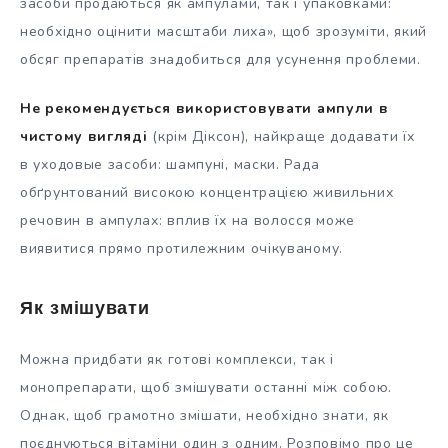
засоби продаються як ампулами, так і упаковками:
необхідно оцінити масштаби лиха», щоб зрозуміти, який
обсяг препаратів знадобиться для усунення проблеми.
Не рекомендується використовувати ампули в
чистому вигляді
(крім Діксон), найкраще додавати їх
в уходовые засоби: шампуні, маски. Рада
обґрунтований високою концентрацією живильних
речовин в ампулах: вплив їх на волосся може
виявитися прямо протилежним очікуваному.
Як змішувати
Можна придбати як готові комплекси, так і
монопрепарати, щоб змішувати останні між собою.
Однак, щоб грамотно змішати, необхідно знати, як
поєднуються вітаміни один з одним. Розповімо про це