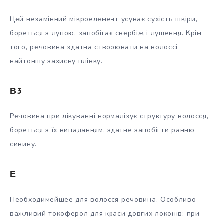
Цей незамінний мікроелемент усуває сухість шкіри,
бореться з лупою, запобігає свербіж і лущення. Крім
того, речовина здатна створювати на волоссі
найтоншу захисну плівку.
В3
Речовина при лікуванні нормалізує структуру волосся,
бореться з їх випаданням, здатне запобігти ранню
сивину.
Е
Необходимейшее для волосся речовина. Особливо
важливий токоферол для краси довгих локонів: при