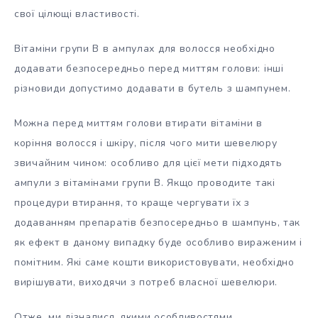
свої цілющі властивості.
Вітаміни групи В в ампулах для волосся необхідно
додавати безпосередньо перед миттям голови: інші
різновиди допустимо додавати в бутель з шампунем.
Можна перед миттям голови втирати вітаміни в
коріння волосся і шкіру, після чого мити шевелюру
звичайним чином: особливо для цієї мети підходять
ампули з вітамінами групи В. Якщо проводите такі
процедури втирання, то краще чергувати їх з
додаванням препаратів безпосередньо в шампунь, так
як ефект в даному випадку буде особливо вираженим і
помітним. Які саме кошти використовувати, необхідно
вирішувати, виходячи з потреб власної шевелюри.
Отже, ми дізналися, якими особливостями