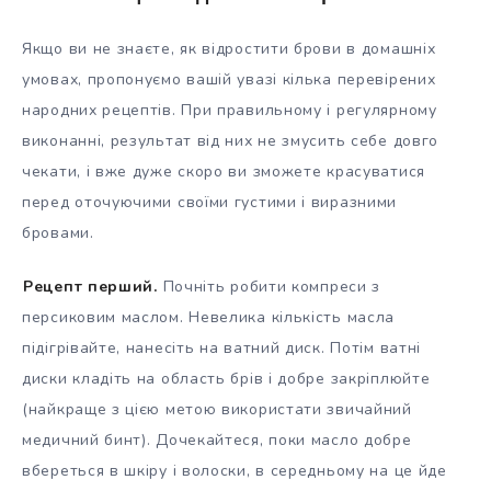
Якщо ви не знаєте, як відростити брови в домашніх
умовах, пропонуємо вашій увазі кілька перевірених
народних рецептів. При правильному і регулярному
виконанні, результат від них не змусить себе довго
чекати, і вже дуже скоро ви зможете красуватися
перед оточуючими своїми густими і виразними
бровами.
Рецепт перший.
Почніть робити компреси з
персиковим маслом. Невелика кількість масла
підігрівайте, нанесіть на ватний диск. Потім ватні
диски кладіть на область брів і добре закріплюйте
(найкраще з цією метою використати звичайний
медичний бинт). Дочекайтеся, поки масло добре
вбереться в шкіру і волоски, в середньому на це йде