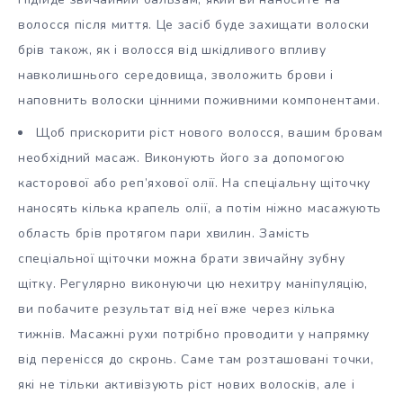
волосся після миття. Це засіб буде захищати волоски
брів також, як і волосся від шкідливого впливу
навколишнього середовища, зволожить брови і
наповнить волоски цінними поживними компонентами.
Щоб прискорити ріст нового волосся, вашим бровам
необхідний масаж. Виконують його за допомогою
касторової або реп’яхової олії. На спеціальну щіточку
наносять кілька крапель олії, а потім ніжно масажують
область брів протягом пари хвилин. Замість
спеціальної щіточки можна брати звичайну зубну
щітку. Регулярно виконуючи цю нехитру маніпуляцію,
ви побачите результат від неї вже через кілька
тижнів. Масажні рухи потрібно проводити у напрямку
від перенісся до скронь. Саме там розташовані точки,
які не тільки активізують ріст нових волосків, але і