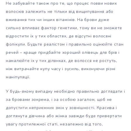
Не забувайте також про те, що процес появи нових
волосків залежить не тільки від вищипування або
вживання тих чи інших вітамінів. На брови дуже
сильно впливає фактор генетики, тому ви не зможете
відростити їх у тих областях, де відсутні волосяні
фолікули. Будьте реалістом і правильно оцінюйте стан
речей – краще придбайте хороший олівець для брів і
намалюйте їх у тих ділянках, де волосся не ростуть,
ніж витрачайте купу часу і зусиль, виконуючи різні
маніпуляції.
У будь-якому випадку необхідно правильно доглядати і
за бровами зокрема, і за особою загалом, щоб не
допустити неприємних змін у зовнішності. Красива і
доглянута дівчина або жінка завжди буде привертати
увагу протилежної статі, незалежно від того,