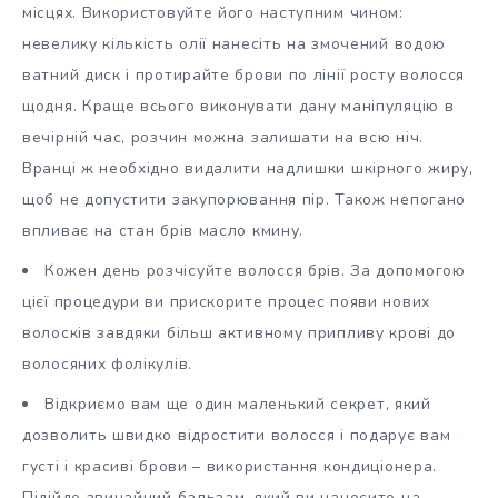
місцях. Використовуйте його наступним чином:
невелику кількість олії нанесіть на змочений водою
ватний диск і протирайте брови по лінії росту волосся
щодня. Краще всього виконувати дану маніпуляцію в
вечірній час, розчин можна залишати на всю ніч.
Вранці ж необхідно видалити надлишки шкірного жиру,
щоб не допустити закупорювання пір. Також непогано
впливає на стан брів масло кмину.
Кожен день розчісуйте волосся брів. За допомогою
цієї процедури ви прискорите процес появи нових
волосків завдяки більш активному припливу крові до
волосяних фолікулів.
Відкриємо вам ще один маленький секрет, який
дозволить швидко відростити волосся і подарує вам
густі і красиві брови – використання кондиціонера.
Підійде звичайний бальзам, який ви наносите на