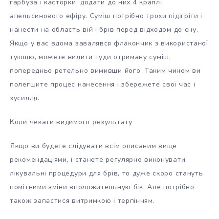
гарбуза і касторки, додати до них 4 краплі
апельсинового ефіру. Суміш потрібно трохи підігріти і
нанести на область вій і брів перед відходом до сну.
Якщо у вас вдома завалявся флакончик з використаної
тушшю, можете вилити туди отриману суміш,
попередньо ретельно вимивши його. Таким чином ви
полегшите процес нанесення і збережете свої час і
зусилля.
Коли чекати видимого результату
Якщо ви будете слідувати всім описаним вище
рекомендаціями, і станете регулярно виконувати
лікувальні процедури для брів, то дуже скоро стануть
помітними зміни вположительную бік. Але потрібно
також запастися витримкою і терпінням.