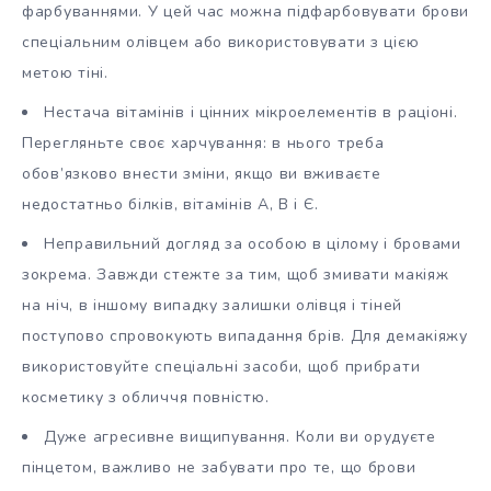
фарбуваннями. У цей час можна підфарбовувати брови
спеціальним олівцем або використовувати з цією
метою тіні.
Нестача вітамінів і цінних мікроелементів в раціоні.
Перегляньте своє харчування: в нього треба
обов’язково внести зміни, якщо ви вживаєте
недостатньо білків, вітамінів А, В і Є.
Неправильний догляд за особою в цілому і бровами
зокрема. Завжди стежте за тим, щоб змивати макіяж
на ніч, в іншому випадку залишки олівця і тіней
поступово спровокують випадання брів. Для демакіяжу
використовуйте спеціальні засоби, щоб прибрати
косметику з обличчя повністю.
Дуже агресивне вищипування. Коли ви орудуєте
пінцетом, важливо не забувати про те, що брови