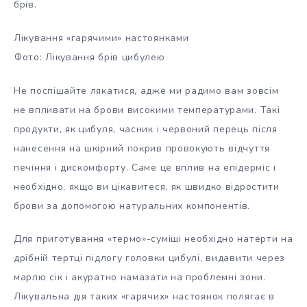
брів.
Лікування «гарячими» настоянками
Фото: Лікування брів цибулею
Не поспішайте лякатися, адже ми радимо вам зовсім
не впливати на брови високими температурами. Такі
продукти, як цибуля, часник і червоний перець після
нанесення на шкірний покрив провокують відчуття
печіння і дискомфорту. Саме це вплив на епідерміс і
необхідно, якщо ви цікавитеся, як швидко відростити
брови за допомогою натуральних компонентів.
Для приготування «термо»-суміші необхідно натерти на
дрібній тертці підлогу головки цибулі, видавити через
марлю сік і акуратно намазати на проблемні зони.
Лікувальна дія таких «гарячих» настоянок полягає в