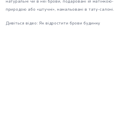
натуральні чи в неї брови, подаровані їй матінкою-
природою або «штучні», намальовані в тату-салоні.
Дивіться відео: Як відростити брови будинку