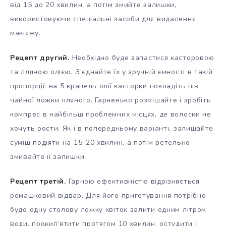
від 15 до 20 хвилин, а потім змийте залишки,
використовуючи спеціальні засоби для видалення
макіяжу.
Рецепт другий.
Необхідно буде запастися касторовою
та лляною олією. З’єднайте їх у зручній ємності в такій
пропорції: на 5 крапель олії касторки покладіть пів
чайної ложки лляного. Гарненько розмішайте і зробіть
компрес в найбільш проблемних місцях, де волоски не
хочуть рости. Як і в попередньому варіанті, залишайте
суміш подіяти на 15-20 хвилин, а потім ретельно
змивайте її залишки.
Рецепт третій.
Гарною ефективністю відрізняється
ромашковий відвар. Для його приготування потрібно
буде одну столову ложку квіток залити одним літром
води, прокип’ятити протягом 10 хвилин, остудити і