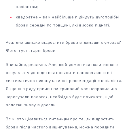
варіантам;
квадратне – вам найбільше підійдуть дугоподібні
брови середні по товщині, які високо підняті.
Реально швидко відростити брови в домашніх умовах?
Фото: густі, гарні брови
Звичайно, реально. Але, щоб домогтися позитивного
результату доведеться проявити наполегливість і
систематично виконувати всі рекомендації спеціаліста.
Якщо ж з ряду причин ви тривалий час неправильно
коригували волосся, необхідно буде почекати, щоб
волоски знову відросли.
Всім, хто цікавиться питанням про те, як відростити
брови після частого вищипування, можна порадити