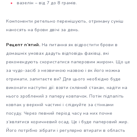
вазелін – від 7 до 8 грамів.
Компоненти ретельно перемішують, отриману суміш
наносять на брови двічі за день.
Рецепт п’ятий.
На питання як відростити брови в
домашніх умовах дадуть відповідь фахівці, які
рекомендують скористатися паперовим жиром». Що це
за чудо-засіб з незвичною назвою і як його можна
отримати, запитаєте ви? Для цього необхідно буде
виконати наступні дії: взяти скляний стакан, надіти на
нього зроблений з паперу ковпачок. Потім підпаліть
ковпак у верхній частині і слідкуйте за стінками
посуду. Через певний період часу на них почне
з’являтися коричневий осад. Це і буде паперовий жир.
Його потрібно зібрати і регулярно втирати в область