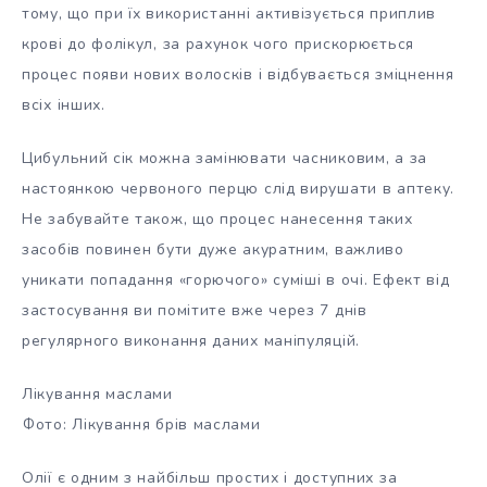
тому, що при їх використанні активізується приплив
крові до фолікул, за рахунок чого прискорюється
процес появи нових волосків і відбувається зміцнення
всіх інших.
Цибульний сік можна замінювати часниковим, а за
настоянкою червоного перцю слід вирушати в аптеку.
Не забувайте також, що процес нанесення таких
засобів повинен бути дуже акуратним, важливо
уникати попадання «горючого» суміші в очі. Ефект від
застосування ви помітите вже через 7 днів
регулярного виконання даних маніпуляцій.
Лікування маслами
Фото: Лікування брів маслами
Олії є одним з найбільш простих і доступних за