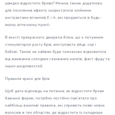
швидко відростити брови? Можна також додатково,
для посилення ефекту скористатися олійними
екстрактами вітамінів Е і А, які продаються в будь-
якому аптечному пункті.
В якості прекрасного джерела білка, що є потужним
стимулятором росту брів, виступають яйця, сир і
бобові. Також не зайвим буде тимчасово відмовитися
від вживання солодких газованих напоїв, фаст-фуду та
інших шкідливостей.
Правила краси для брів
Щоб дати відповідь на питання, як відростити брови
бажаної форми, потрібно постійно пам’ятати про
найбільш важливі правила, які сприяють появі нових
волосків в тих областях, де відростити їх складніше