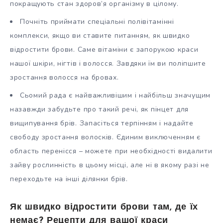
покращують стан здоров’я організму в цілому.
Почніть приймати спеціальні полівітамінні
комплекси, якщо ви ставите питанням, як швидко
відростити брови. Саме вітаміни є запорукою краси
нашої шкіри, нігтів і волосся. Завдяки їм ви поліпшите
зростання волосся на бровах.
Сьомий рада є найважливішим і найбільш значущим
назавжди забудьте про такий речі, як пінцет для
вищипування брів. Запасіться терпінням і надайте
свободу зростання волосків. Єдиним виключенням є
область перенісся – можете при необхідності видалити
зайву рослинність в цьому місці, але ні в якому разі не
переходьте на інші ділянки брів.
Як швидко відростити брови там, де їх
немає? Рецепти для вашої краси