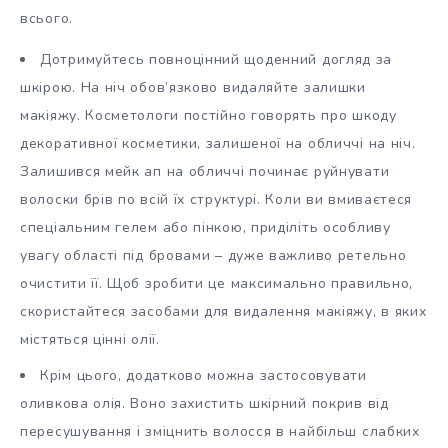
всього.
Дотримуйтесь повноцінний щоденний догляд за
шкірою. На ніч обов’язково видаляйте залишки
макіяжу. Косметологи постійно говорять про шкоду
декоративної косметики, залишеної на обличчі на ніч.
Залишився мейк ап на обличчі починає руйнувати
волоски брів по всій їх структурі. Коли ви вмиваєтеся
спеціальним гелем або пінкою, приділіть особливу
увагу області під бровами – дуже важливо ретельно
очистити її. Щоб зробити це максимально правильно,
скористайтеся засобами для видалення макіяжу, в яких
містяться цінні олії.
Крім цього, додатково можна застосовувати
оливкова олія. Воно захистить шкірний покрив від
пересушування і зміцнить волосся в найбільш слабких