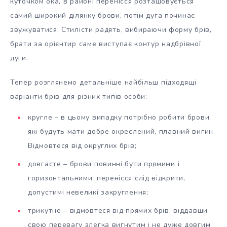
куточком ока, в районі перенісся розташовується
самий широкий ділянку брови, потім дуга починає
звужуватися. Стилісти радять, вибираючи форму брів,
брати за орієнтир саме виступає контур надбрівної
дуги.
Тепер розглянемо детальніше найбільш підходящі
варіанти брів для різних типів особи:
кругле – в цьому випадку потрібно робити брови,
які будуть мати добре окреслений, плавний вигин.
Відмовтеся від округлих брів;
довгасте – брови повинні бути прямими і
горизонтальними, перенісся слід відкрити,
допустимі невеликі закруглення;
трикутне – відмовтеся від прямих брів, віддавши
свою перевагу злегка вигнутим і не дуже довгим