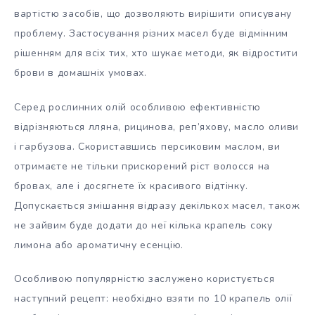
вартістю засобів, що дозволяють вирішити описувану
проблему. Застосування різних масел буде відмінним
рішенням для всіх тих, хто шукає методи, як відростити
брови в домашніх умовах.
Серед рослинних олій особливою ефективністю
відрізняються лляна, рицинова, реп’яхову, масло оливи
і гарбузова. Скориставшись персиковим маслом, ви
отримаєте не тільки прискорений ріст волосся на
бровах, але і досягнете їх красивого відтінку.
Допускається змішання відразу декількох масел, також
не зайвим буде додати до неї кілька крапель соку
лимона або ароматичну есенцію.
Особливою популярністю заслужено користується
наступний рецепт: необхідно взяти по 10 крапель олії