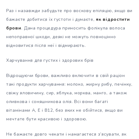
Раз і назавжди забудьте про воскову епіляцію, якщо ви
бажаєте добитися їх густоти і думаєте,
як відростити
брови
. Дана процедура приносить фолікула волоса
непоправної шкоди, деякі не можуть повноцінно
відновитися після неї і відмирають.
Харчування для густих і здорових брів
Відрощуючи брови, важливо включити в свій раціон
такі продукти харчування: молоко, жирну рибу, печінку,
свіжу яловичину, сир, яблука, морква, манго, а також
оливкова і соняшникова олія. Всі вони багаті
вітамінами А, Е і В12, без яких не обійтися, якщо ви
мечтате бути красивою і здоровою.
Не бажаєте довго чекати і намагаєтеся з’ясувати, як