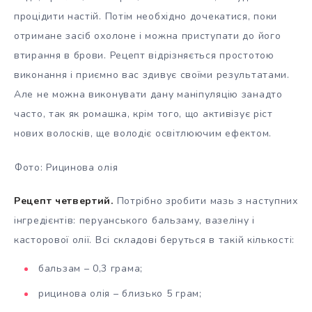
процідити настій. Потім необхідно дочекатися, поки
отримане засіб охолоне і можна приступати до його
втирання в брови. Рецепт відрізняється простотою
виконання і приємно вас здивує своїми результатами.
Але не можна виконувати дану маніпуляцію занадто
часто, так як ромашка, крім того, що активізує ріст
нових волосків, ще володіє освітлюючим ефектом.
Фото: Рицинова олія
Рецепт четвертий.
Потрібно зробити мазь з наступних
інгредієнтів: перуанського бальзаму, вазеліну і
касторової олії. Всі складові беруться в такій кількості:
бальзам – 0,3 грама;
рицинова олія – близько 5 грам;