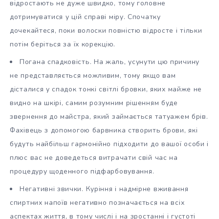
відростають не дуже швидко, тому головне
дотримуватися у цій справі міру. Спочатку
дочекайтеся, поки волоски повністю відросте і тільки
потім беріться за їх корекцію.
Погана спадковість. На жаль, усунути цю причину
не представляється можливим, тому якщо вам
дісталися у спадок тонкі світлі бровки, яких майже не
видно на шкірі, самим розумним рішенням буде
звернення до майстра, який займається татуажем брів.
Фахівець з допомогою барвника створить брови, які
будуть найбільш гармонійно підходити до вашої особи і
плюс вас не доведеться витрачати свій час на
процедуру щоденного підфарбовування.
Негативні звички. Куріння і надмірне вживання
спиртних напоїв негативно позначається на всіх
аспектах життя, в тому числі і на зростанні і густоті