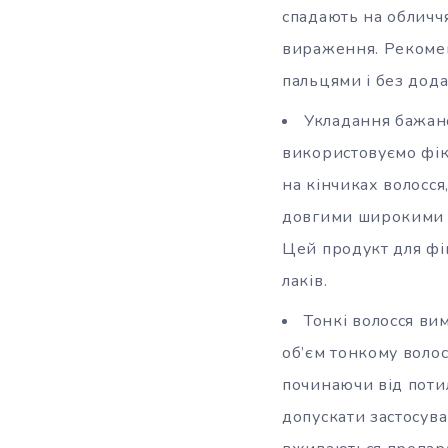
спадають на обличчя
вираження. Рекомен
пальцями і без дода
Укладання бажано
використовуємо фікс
на кінчиках волосся
довгими широкими п
Цей продукт для фі
лаків.
Тонкі волосся в
об’єм тонкому волос
починаючи від потил
допускати застосува