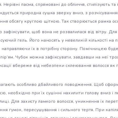
. Нерівні пасма, спрямовані до обличчя, стилізують та
дується природна сушка зверху вниз, з розчісуванням
ння обсягу круглою щіткою. Так створюється рамка ос
 зафіксувати, щоб вона не розвалилася від вітру. Для 
уючий гель. Його наносять у невеликій кількості на п
, направляючи їх в потрібну сторону. Помічницею буд
ір’ям. Чубок можна зафіксувати, завдавши на неї тро
ксації вбереже від небезпеки склеювання волосся як 
имагають особливо дбайливого поводження. Щоб сфор
сю, необхідно при їх сушінні нахилити голову вниз і 
иці. Для захисту ламкого волосся, уникнення їх пере
ння гумок, пересушування і сильного тертя. При капіля