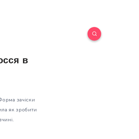
осся в
Форма зачіски
ила як зробити
вчині.