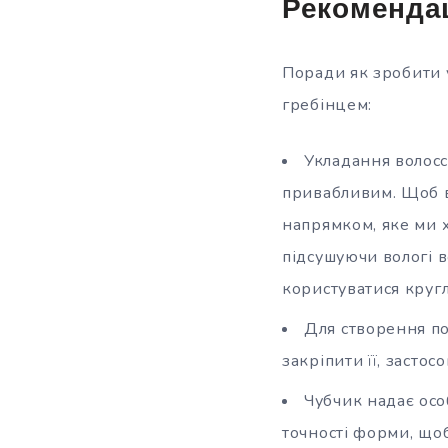
Рекомендац
Поради
як зробити 
гребінцем:
Укладання волосс
привабливим. Щоб в
напрямком, яке ми 
підсушуючи вологі в
користуватися кругл
Для створення по
закріпити її, засто
Чубчик надає осо
точності форми, що