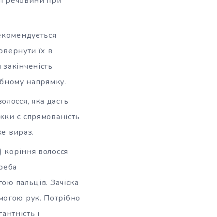
ні речовини при
Рекомендується
овернути їх в
 закінченість
рібному напрямку.
олосся, яка дасть
ижки є спрямованість
ке вираз.
) коріння волосся
реба
гою пальців. Зачіска
могою рук. Потрібно
антність і