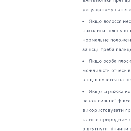
вживаються препарат
регулярному нанесе
Якщо волосся нес
нахилити голову вни
нормальне положенн
зачісці, треба паль
Якщо особа плоск
можливість отчесыва
кінців волосся на щ
Якщо стрижка коро
лаком сильної фікс
використовувати гре
є лише природним о
відтягнути кінчики в