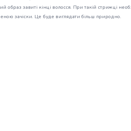
й образ завиті кінці волосся. При такій стрижці нео
ною зачіски. Це буде виглядати більш природно.