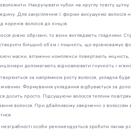
зволожити. Накручувати чубок на круглу товсту щітку т
едину. Для закріплення її форми висушуємо волосся на
 коренів волосся до кінців.
осся рівно обрізані, то вони виглядають гладкими. С
створити більший об’єм і пишність, що врівноважує ф
ючі маски, вітамінні комплекси повертають міцність,
иціонери допомагають відновлювати гнучкість і м’які
творюється за напрямком росту волосся, укладка буд
і живими. Формування укладання відбувається за доп
ся досить просто. Підсушуючи волосся теплим повітря
ання волосся. При дбайливому зверненні з волоссям 
тися.
незграбності особи рекомендується зробити пасма рі