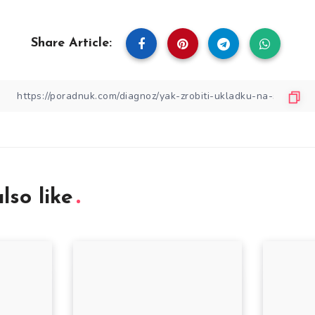
Share Article:
lso like