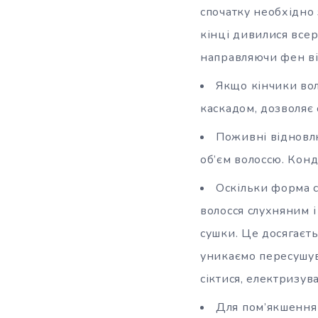
спочатку необхідно 
кінці дивилися всер
направляючи фен від
Якщо кінчики вол
каскадом, дозволяє 
Поживні відновлю
об’єм волоссю. Конд
Оскільки форма с
волосся слухняним 
сушки. Це досягаєть
уникаємо пересушув
сіктися, електризува
Для пом’якшення 