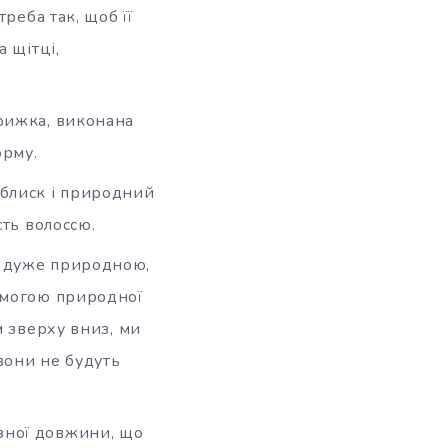
реба так, щоб її
 щітці,
трижка, виконана
орму.
 блиск і природний
сть волоссю.
е дуже природною,
омогою природної
м зверху вниз, ми
вони не будуть
зної довжини, що