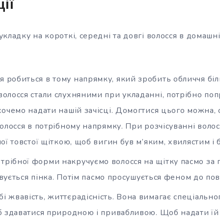
ії
укладку на короткі, середні та довгі волосся в домаш
я робиться в тому напрямку, який зробить обличчя бі
олосся стали слухняними при укладанні, потрібно по
хочемо надати нашій зачісці. Домогтися цього можна,
олосся в потрібному напрямку. При розчісуванні воло
ої товстої щіткою, щоб вигин був м’яким, хвилястим і
трібної форми накручуємо волосся на щітку пасмо за
совується пінка. Потім пасмо просушується феном до по
бі жвавість, життєрадісність. Вона вимагає спеціальн
б здаватися природною і привабливою. Щоб надати їй