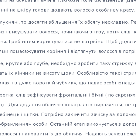
и на основі вітамінів, глюкози і олигоэлементов. Да
нні на шкіру голови додають волоссю особливу красу.
лухняні, то досягти збільшення їх обсягу нескладно. 
з і висушувати волосся, починаючи знизу, потім слід п
я. Гребінцем користуватися не потрібно. Щоб додати
цями помасажувати коріння і відтягнути волосся в пот
е, кругле або грубе, необхідно зробити таку стрижку в
ть їх кінчики на висоту щоки. Особливістю такої стр
оках і в дуже короткій чубчику, що надає особі юнаць
тка, слід зафіксувати фронтальні і бічні ( по скронях
ації. Для додання обличчю юнацького вираження, не т
бінець і щітки. Потрібно закінчити зачіску за допомо
брамленням особи. Останній етап виконується з допо
олосся і направити їх до обличчя. Надають зачісці елег