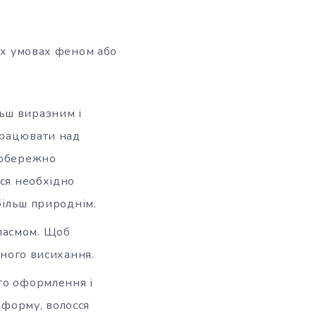
ніх умовах феном або
льш виразним і
працювати над
 обережно
сся необхідно
 більш природнім.
 пасмом. Щоб
вного висихання.
ого оформлення і
 форму, волосся