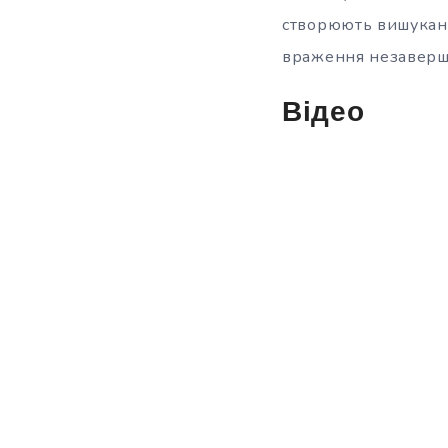
створюють вишукани
враження незаверше
Відео