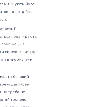
 пом’якшують його
, якщо потрібно,
оби.
фіксації
альці і розтирають
е гребінець з
хи спрею-фіксатора.
при використанні
мувати більший
переміщати фен,
тину треба не
рній технології