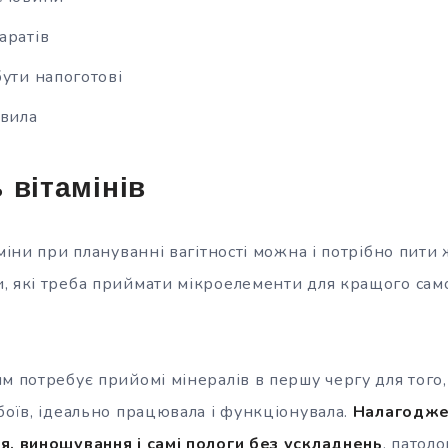
аратів
бути напоготові
авила
 вітамінів
міни при плануванні вагітності можна і потрібно пити ж
, які треба приймати мікроелементи для кращого сам
м потребує прийомі мінералів в першу чергу для того,
боїв, ідеально працювала і функціонувала.
Налагодже
я, виношування і самі пологи без ускладнень
, патоло