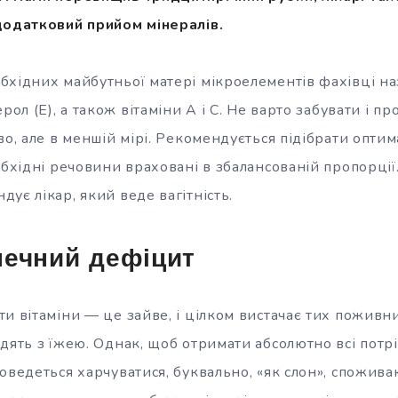
додатковий прийом мінералів.
бхідних майбутньої матері мікроелементів фахівці н
рол (Е), а також вітаміни А і С. Не варто забувати і пр
во, але в меншій мірі. Рекомендується підібрати опти
обхідні речовини враховані в збалансованій пропорці
ує лікар, який веде вагітність.
печний дефіцит
и вітаміни — це зайве, і цілком вистачає тих поживн
дять з їжею. Однак, щоб отримати абсолютно всі потр
оведеться харчуватися, буквально, «як слон», спожив