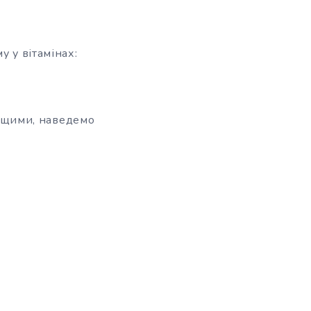
у у вітамінах:
кращими, наведемо