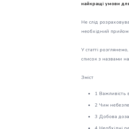
найкращі умови дл
Не слід розраховува
необхідний прийом 
У статті розглянемо
список з назвами н
Зміст
1 Важливість в
2 Чим небезп
3 Добова доз
4 Необхідні р