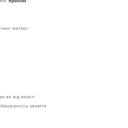
тже,
прийом
ньої матері:
так як від якості
 ймовірність зачаття