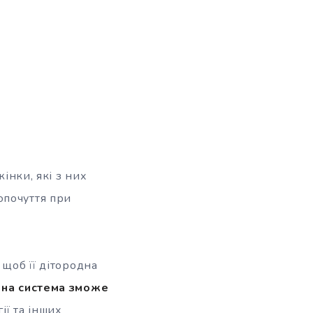
інки, які з них
опочуття при
 щоб її дітородна
на система зможе
гії та інших