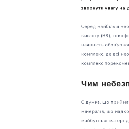
звернути увагу на 
Серед найбільш нео
кислоту (В9), токофе
наявність обов’язко
комплекс, де всі не
комплекс порекоменд
Чим небез
Є думка, що приймат
мінералів, що надхо
майбутньої матері д