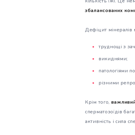
кількість їжі. Це н
збалансованих комп
Дефіцит мінералів 
труднощі з зач
викиднями;
патологіями по
різними репр
Крім того,
важливий
сперматозоїдів бага
активність і сила сп