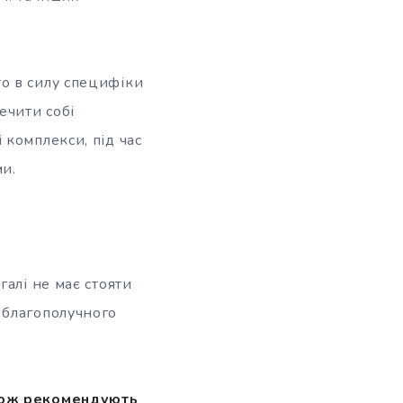
о в силу специфіки
ечити собі
комплекси, під час
и.
алі не має стояти
 благополучного
акож рекомендують