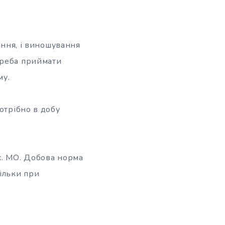
ання, і виношування
треба приймати
му.
потрібно в добу
с. МО. Добова норма
ільки при