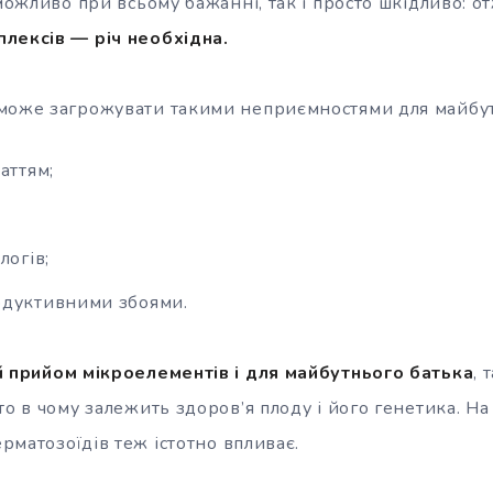
еможливо при всьому бажанні, так і просто шкідливо: о
лексів — річ необхідна.
може загрожувати такими неприємностями для майбут
аттям;
логів;
одуктивними збоями.
 прийом мікроелементів і для майбутнього батька
, 
то в чому залежить здоров’я плоду і його генетика. На
ерматозоїдів теж істотно впливає.