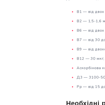
В1 — від двох 
В2 — 1,5-1,6 м
В6 — від двох 
В7 — від 30 до
В9 — від двохс
В12 — 30 мкг;
Аскорбінова к
Д3 — 3100-50
Рр — від 15 до
Необхідні 