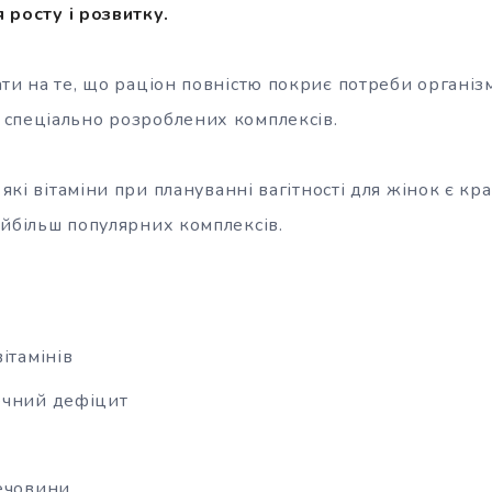
я росту
і розвитку.
ти на те, що раціон повністю покриє потреби організм
спеціально розроблених комплексів.
, які вітаміни при плануванні вагітності для жінок є 
айбільш популярних комплексів.
ітамінів
ечний дефіцит
а
ечовини