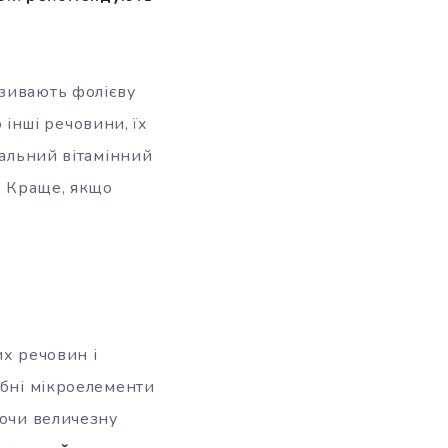
азивають фолієву
о інші речовини, їх
мальний вітамінний
ї. Краще, якщо
их речовин і
ібні мікроелементи
аючи величезну