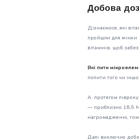
Добова до
Дізнаємося, які віт
пройшли для жінки 
вітамінів, щоб заб
Які пити мікроелем
попити того чи інш
А. протягом піврок
— приблизно 18,5 М
нагромадженні, тому
Далі виключно добо