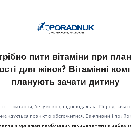
трібно пити вітаміни при пла
ності для жінок? Вітамінні ком
планують зачати дитину
сті — питання, безумовно, відповідальна. Перед зачат
омендується повністю обстежитися. Важливий і прийом
ення в організм необхідних мікроелементів забезп