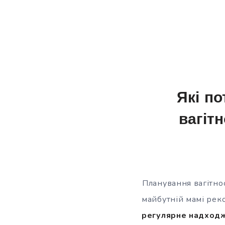
Які по
вагіт
Планування вагітно
майбутній мамі рек
регулярне надходж