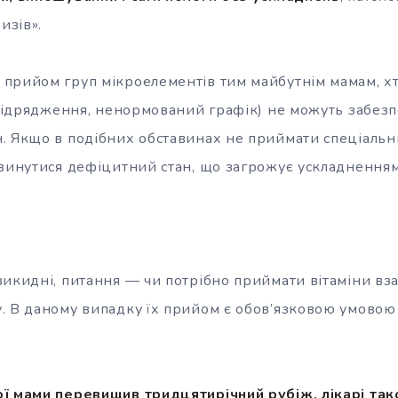
изів».
прийом груп мікроелементів тим майбутнім мамам, хт
 відрядження, ненормований графік) не можуть забезп
. Якщо в подібних обставинах не приймати спеціальні 
звинутися дефіцитний стан, що загрожує ускладненням
икидні, питання — чи потрібно приймати вітаміни взаг
. В даному випадку їх прийом є обов’язковою умовою
.
ої мами перевищив тридцятирічний рубіж, лікарі т