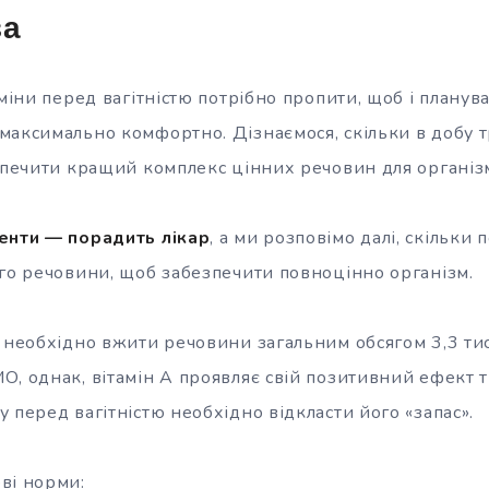
за
аміни перед вагітністю потрібно пропити, щоб і планув
максимально комфортно. Дізнаємося, скільки в добу 
езпечити кращий комплекс цінних речовин для організ
енти — порадить лікар
, а ми розповімо далі, скільки 
ого речовини, щоб забезпечити повноцінно організм.
у необхідно вжити речовини загальним обсягом 3,3 ти
О, однак, вітамін А проявляє свій позитивний ефект т
 перед вагітністю необхідно відкласти його «запас».
ві норми: