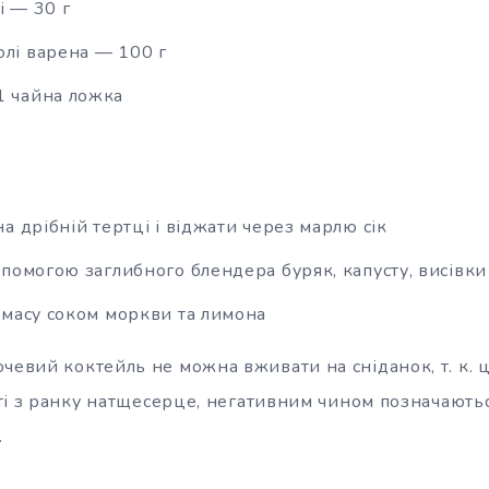
і — 30 г
олі варена — 100 г
1 чайна ложка
а дрібній тертці і віджати через марлю сік
помогою заглибного блендера буряк, капусту, висівки
 масу соком моркви та лимона
чевий коктейль не можна вживати на сніданок, т. к. 
ті з ранку натщесерце, негативним чином позначають
.