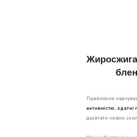
Жиросжига
блен
Правильне харчуван
активністю, здатні
досягати нових схи