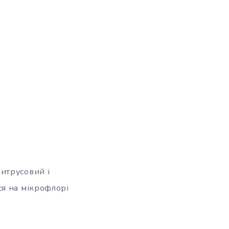
цитрусовий і
ся на мікрофлорі