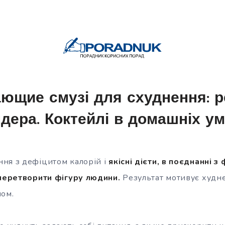
ющие смузі для схуднення: р
дера. Коктейлі в домашніх у
ня з дефіцитом калорій і
якісні дієти, в поєднанні з
 перетворити фігуру людини.
Результат мотивує худне 
лом.