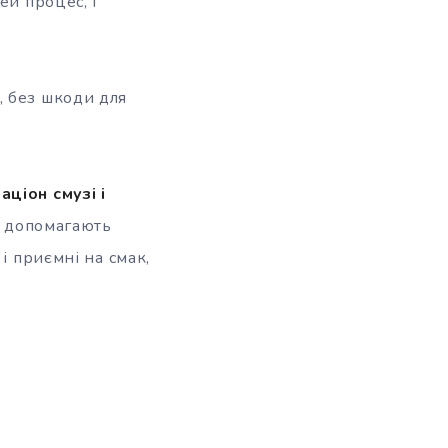
цей
процес, і
, без шкоди для
ціон смузі і
ї, допомагають
і приємні на смак,