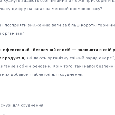
що худнуть задають собі питання, а як же прискорити 
увану цифру на вагах за менший проміжок часу?
і посприяти зниженню ваги за більш короткі терміни
 організмі?
 ефективний і безпечний спосіб — включити в свій ра
х продуктів
, які дають організму свіжий заряд енергі
ание і обмін речовин. Крім того, такі напої безпечні 
івних добавок і таблеток для схуднення.
 смузі для схуднення