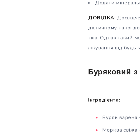
Додати мінеральн
ДОВІДКА
: Досвідч
дієтичному напої до
тіла. Однак такий м
лікування від будь
Буряковий з
Інгредієнти:
Буряк варена 
Морква свіжа 