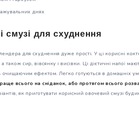
тажувальних днях
і смузі для схуднення
лендера для схуднення дуже прості. У ці корисні кокт
, а також сир, вівсянку і висівки. Ці дієтичні напої ма
ть очищаючим ефектом. Легко готуються в домашніх у
краще всього на сніданок, або протягом всього роз
ріантів, як приготувати корисний овочевий смузі буди