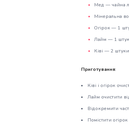
Мед — чайна 
Мінеральна вод
Огірок — 1 шт
Лайм — 1 шту
Ківі — 2 штук
Приготування
:
Ківі і огірок очи
Лайм очистити в
Відокремити час
Помістити огірок 