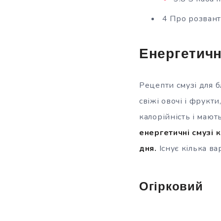
4 Про розван
Енергетичн
Рецепти смузі для б
свіжі овочі і фрукти
калорійність і маю
енергетичні смузі 
дня.
Існує кілька ва
Огірковий