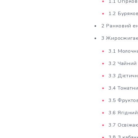
1.1 Огірко
1.2 Буряко
2 Ранковий е
3 Жиросжигаю
3.1 Молочн
3.2 Чайний
3.3 Дієтич
3.4 Томатн
3.5 Фрукто
3.6 Ягідни
3.7 Освіжа
3.8 З кабач