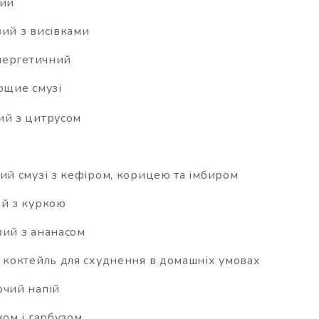
вий
вий з висівками
нергетичний
щие смузі
ий з цитрусом
ний смузі з кефіром, корицею та імбиром
ий з куркою
вий з ананасом
й коктейль для схуднення в домашніх умовах
ючий напій
ком і гарбузом