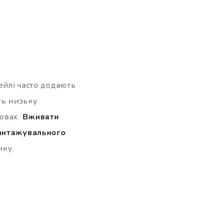
ейлі часто додають
ють низьку
мовах.
Вживати
вантажувального
нку.