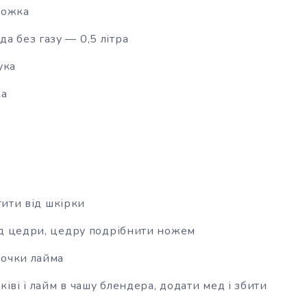
ложка
а без газу — 0,5 літра
ука
ка
и
стити від шкірки
ід цедри, цедру подрібнити ножем
точки лайма
ківі і лайм в чашу блендера, додати мед і збити