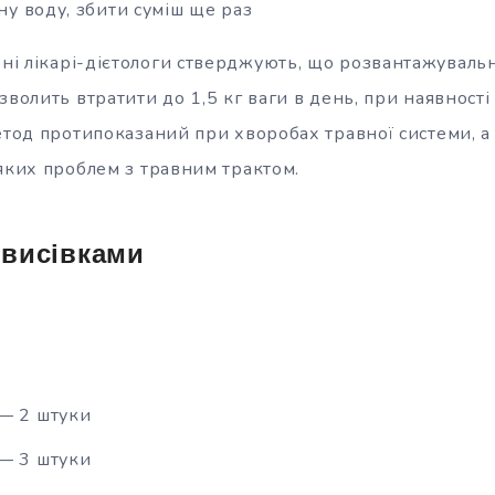
у воду, збити суміш ще раз
ені лікарі-дієтологи стверджують, що розвантажуваль
зволить втратити до 1,5 кг ваги в день, при наявност
етод протипоказаний при хворобах травної системи, а 
-яких проблем з травним трактом.
 висівками
— 2 штуки
— 3 штуки