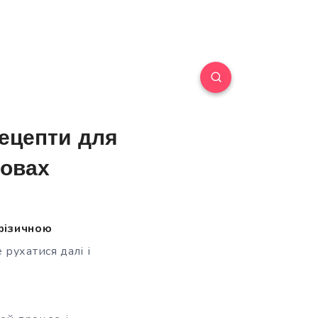
ецепти для
мовах
 фізичною
рухатися далі і