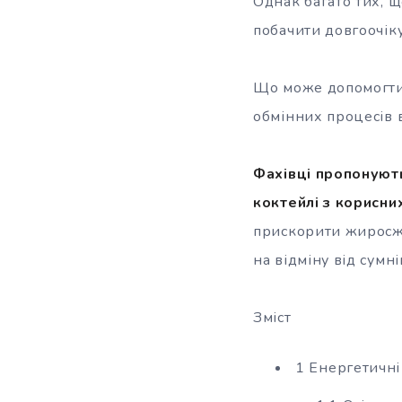
Однак багато тих, 
побачити довгоочік
Що може допомогти 
обмінних процесів в
Фахівці пропонують
коктейлі з корисни
прискорити жиросжиг
на відміну від сумн
Зміст
1 Енергетичні