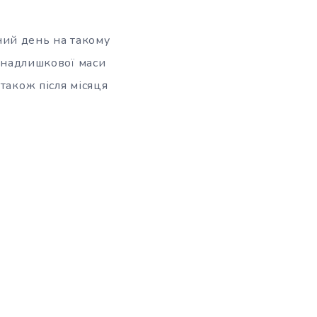
ний день на такому
і надлишкової маси
також після місяця