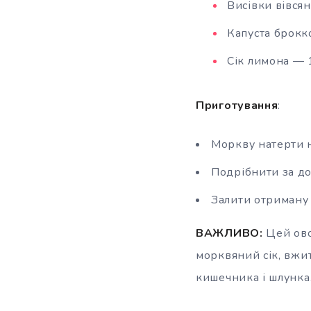
Висівки вівсян
Капуста брокк
Сік лимона — 
Приготування
:
Моркву натерти н
Подрібнити за до
Залити отриману
ВАЖЛИВО:
Цей ово
морквяний сік, вжи
кишечника і шлунка