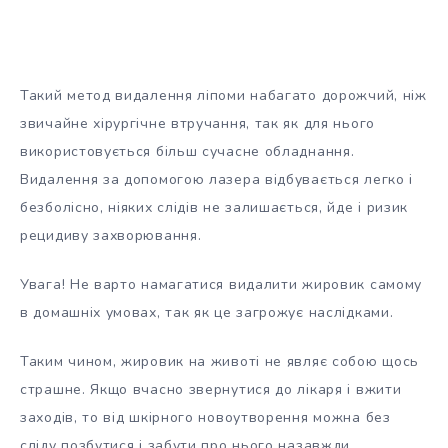
Такий метод видалення ліпоми набагато дорожчий, ніж
звичайне хірургічне втручання, так як для нього
використовується більш сучасне обладнання.
Видалення за допомогою лазера відбувається легко і
безболісно, ніяких слідів не залишається, йде і ризик
рецидиву захворювання.
Увага! Не варто намагатися видалити жировик самому
в домашніх умовах, так як це загрожує наслідками.
Таким чином, жировик на животі не являє собою щось
страшне. Якщо вчасно звернутися до лікаря і вжити
заходів, то від шкірного новоутворення можна без
сліду позбутися і забути про нього назавжди.