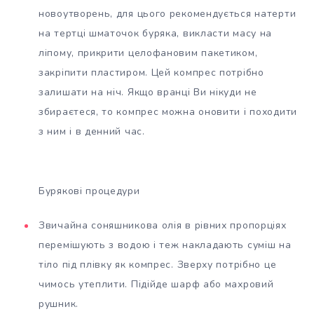
новоутворень, для цього рекомендується натерти
на тертці шматочок буряка, викласти масу на
ліпому, прикрити целофановим пакетиком,
закріпити пластиром. Цей компрес потрібно
залишати на ніч. Якщо вранці Ви нікуди не
збираєтеся, то компрес можна оновити і походити
з ним і в денний час.
Бурякові процедури
Звичайна соняшникова олія в рівних пропорціях
перемішують з водою і теж накладають суміш на
тіло під плівку як компрес. Зверху потрібно це
чимось утеплити. Підійде шарф або махровий
рушник.