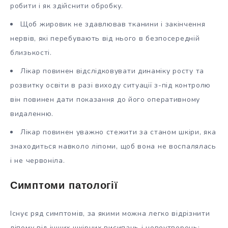
робити і як здійснити обробку.
Щоб жировик не здавлював тканини і закінчення
нервів, які перебувають від нього в безпосередній
близькості.
Лікар повинен відслідковувати динаміку росту та
розвитку освіти в разі виходу ситуації з-під контролю
він повинен дати показання до його оперативному
видаленню.
Лікар повинен уважно стежити за станом шкіри, яка
знаходиться навколо ліпоми, щоб вона не воспалялась
і не червоніла.
Симптоми патології
Існує ряд симптомів, за якими можна легко відрізнити
ліпому від інших шкірних висипань і новоутворень: