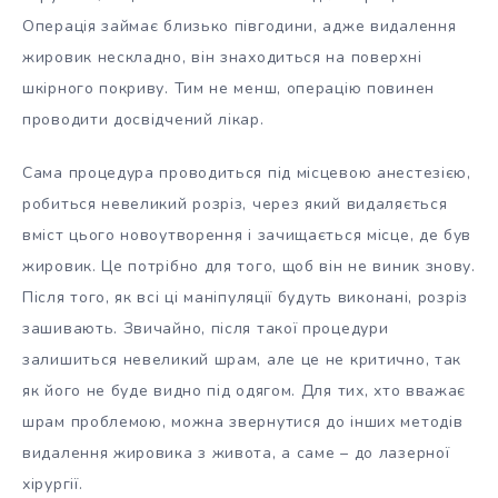
Операція займає близько півгодини, адже видалення
жировик нескладно, він знаходиться на поверхні
шкірного покриву. Тим не менш, операцію повинен
проводити досвідчений лікар.
Сама процедура проводиться під місцевою анестезією,
робиться невеликий розріз, через який видаляється
вміст цього новоутворення і зачищається місце, де був
жировик. Це потрібно для того, щоб він не виник знову.
Після того, як всі ці маніпуляції будуть виконані, розріз
зашивають. Звичайно, після такої процедури
залишиться невеликий шрам, але це не критично, так
як його не буде видно під одягом. Для тих, хто вважає
шрам проблемою, можна звернутися до інших методів
видалення жировика з живота, а саме – до лазерної
хірургії.