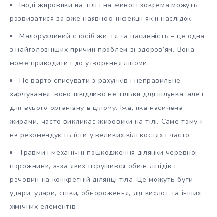
Іноді жировики на тілі і на животі зокрема можуть
розвиватися за вже наявною інфекції як її наслідок.
Малорухливий спосіб життя та пасивність – це одна
з найголовніших причин проблем зі здоров’ям. Вона
може приводити і до утворення ліпоми.
Не варто списувати з рахунків і неправильне
харчування, воно шкідливо не тільки для шлунка, але і
для всього організму в цілому. Їжа, яка насичена
жирами, часто викликає жировики на тілі. Саме тому її
не рекомендують їсти у великих кількостях і часто.
Травми і механічні пошкодження ділянки черевної
порожнини, з-за яких порушився обмін ліпідів і
речовин на конкретній ділянці тіла. Це можуть бути
удари, удари, опіки, обмороження, дія кислот та інших
хімічних елементів.