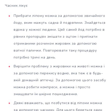
Часник лікує
Прибрати ліпому можна за допомогою звичайного
йоду, яким мажуть садна й подряпини. Знайдеться
вдома у кожної людини. Цей самий йод потрібно в
рівних пропорціях змішати з оцтом і припікати
отриманими розчином жировик за допомогою
ватної палички. Повторювати таку процедуру
потрібно тричі на день.
Вирішити проблему з жировики на животі можна і
за допомогою перекису водню, яка теж є в будь-
якій домашній аптечці. За допомогою цього засобу
можна робити компреси, а можна і просто
змащувати їм шкірне пошкодження.
Деякі вважають, що позбутися від ліпоми можна
за допомогою часнику. Для цього береться один