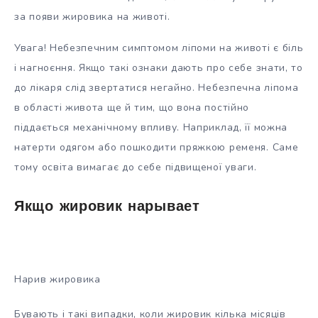
за появи жировика на животі.
Увага! Небезпечним симптомом ліпоми на животі є біль
і нагноєння. Якщо такі ознаки дають про себе знати, то
до лікаря слід звертатися негайно. Небезпечна ліпома
в області живота ще й тим, що вона постійно
піддається механічному впливу. Наприклад, її можна
натерти одягом або пошкодити пряжкою ременя. Саме
тому освіта вимагає до себе підвищеної уваги.
Якщо жировик нарывает
Нарив жировика
Бувають і такі випадки, коли жировик кілька місяців