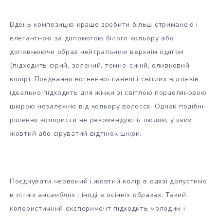
Вдень композицію краще зробити більш стриманою і
елегантною за допомогою білого кольору або
доповнюючи образ нейтральною верхнім одягом
(підходить сірий, зелений, темно-синій, оливковий
колір). Поєднання вогненної панелі і світлих відтінків
ідеально підходить для жінки зі світлою порцеляновою
шкірою незалежно від кольору волосся. Однак подібні
рішення колористи не рекомендують людям, у яких
жовтий або сіруватий відтінок шкіри.
Поєднувати червоний і жовтий колір в одязі допустимо
в літніх ансамблях і іноді в осінніх образах. Такий
колористичний експеримент підходить молодим і