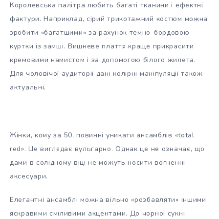
Королевська палітра любить багаті тканини і ефектні
фактури. Наприклад, сірий трикотажний костюм можна
зробити «багатшими» за рахунок темно-бордовою
куртки із замші. Вишневе плаття краще прикрасити
кремовими намистом і за допомогою білого жилета.
Для чоловічої аудиторії дані колірні маніпуляції також
актуальні.
Жінки, кому за 50, повинні уникати ансамблів «total
red». Це виглядає вульгарно. Однак це не означає, що
дами в солідному віці не можуть носити вогненні
аксесуари.
Елегантні ансамблі можна вільно «розбавляти» іншими
яскравими сміливими акцентами. До чорної сукні