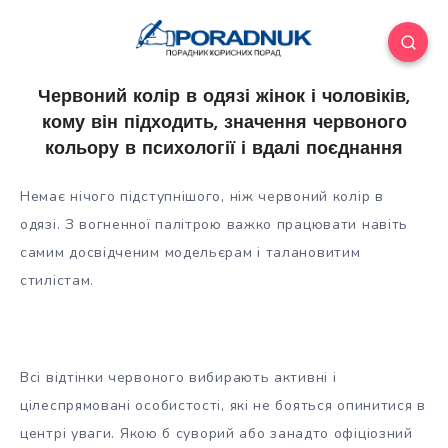
Червоний колір в одязі жінок і чоловіків,
кому він підходить, значення червоного
кольору в психології і вдалі поєднання
Немає нічого підступнішого, ніж червоний колір в
одязі. З вогненної палітрою важко працювати навіть
самим досвідченим модельєрам і талановитим
стилістам.
Всі відтінки червоного вибирають активні і
цілеспрямовані особистості, які не бояться опинитися в
центрі
уваги. Якою б суворий або занадто офіціозний