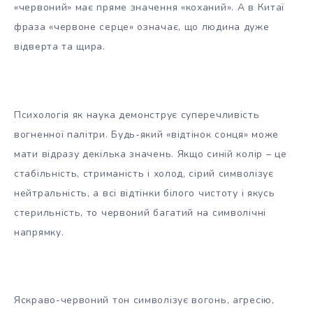
«червоний» має пряме значення «коханий». А в Китаї
фраза «червоне серце» означає, що людина дуже
відверта та щира.
Психологія як наука демонструє суперечливість
вогненної палітри. Будь-який «відтінок сонця» може
мати відразу декілька значень. Якщо синій колір – це
стабільність, стриманість і холод, сірий символізує
нейтральність, а всі відтінки білого чистоту і якусь
стерильність, то червоний багатий на символічні
напрямку.
Яскраво-червоний тон символізує вогонь, агресію,