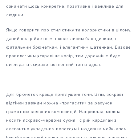
означати щось конкретне, позитивне і важливе для
людини.
Якщо говорити про стилістику та колористики в цілому,
даний колір йде всім: і кокетливим блондинкам, і
фатальним брюнеткам, і елегантним шатенкам. Базове
правило: чим яскравіше колір, тим доречніше буде
виглядати яскраво-вогненний тон в одязі.
Для брюнеток краще приглушені тони. Втім, яскраві
відтінки завжди можна «пригасити» за рахунок
грамотних колірних композицій. Наприклад, можна
носити яскраво-червона сукня і сірий кардиган з
елегантно укладеним волоссям і нюдовым мейк-апом.
Інший коректний приклад: червона спідниця-олівець і