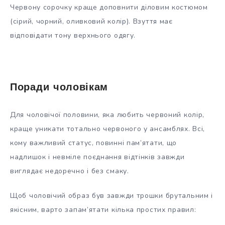
Червону сорочку краще доповнити діловим костюмом
(сірий, чорний, оливковий колір). Взуття має
відповідати тону верхнього одягу.
Поради чоловікам
Для чоловічої половини, яка любить червоний колір,
краще уникати тотально червоного у ансамблях. Всі,
кому важливий статус, повинні пам’ятати, що
надлишок і невміле поєднання відтінків завжди
виглядає недоречно і без смаку.
Щоб чоловічий образ був завжди трошки брутальним і
якісним, варто запам’ятати кілька простих правил: