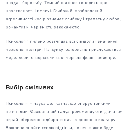
влада і боротьбу. Темний відтінок говорить про
царственості і величі. Глибокий, позбавлений
агресивності колір означає глибоку і трепетну любов,
романтизм, чарівність закоханістю.
Психологія пильно розглядає всі символи і значення
червоної палітри. На думку колористів прислухаються
модельєри, створюючи свої чергові фешн-шедеври.
Вибір сміливих
Психологія – наука делікатна, що оперує тонкими
поняттями. Фахівці в цій галузі рекомендують дівчатам
вкрай обережно підбирати одяг червоного кольору.
Важливо знайти «свої» відтінки, кожен з яких буде