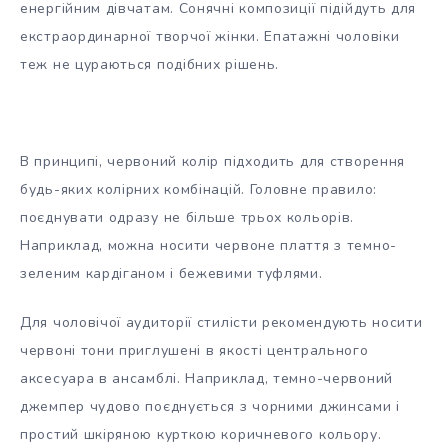
енергійним дівчатам. Сонячні композиції підійдуть для
екстраординарної творчої жінки. Епатажні чоловіки
теж не цураються подібних рішень.
В принципі, червоний колір підходить для створення
будь-яких колірних комбінацій. Головне правило:
поєднувати одразу не більше трьох кольорів.
Наприклад, можна носити червоне плаття з темно-
зеленим кардіганом і бежевими туфлями.
Для чоловічої аудиторії стилісти рекомендують носити
червоні тони приглушені в якості центрального
аксесуара в ансамблі. Наприклад, темно-червоний
джемпер чудово поєднується з чорними джинсами і
простий шкіряною курткою коричневого кольору.