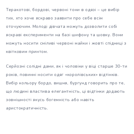
Теракотові, бордові, червоні тони в одязі – це вибір
тих, хто хоче яскраво заявити про себе всім
оточуючим. Молоді дівчата можуть дозволити собі
яскраві експерименти на базі шифону та шовку. Вони
можуть носити сміливі червоні майки і жовті спідниці з
квітковим принтом.
Серйозні солідні дами, як і чоловіки у віці старше 30-ти
років, повинні носити одяг «королівських» відтінків.
Вибір кольору бордо, вишня, бургунд говорить про те,
що людині властива елегантність, ці відтінки додають
зовнішності якусь богемність або навіть
аристократичність.