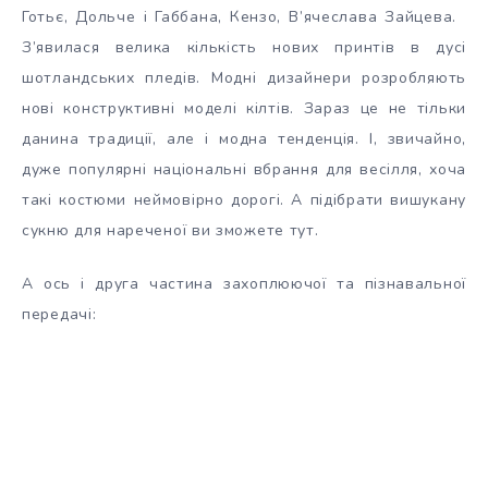
Готьє, Дольче і Габбана, Кензо, В’ячеслава Зайцева.
З’явилася велика кількість нових принтів в дусі
шотландських пледів. Модні дизайнери розробляють
нові конструктивні моделі кілтів. Зараз це не тільки
данина традиції, але і модна тенденція. І, звичайно,
дуже популярні національні вбрання для весілля, хоча
такі костюми неймовірно дорогі. А підібрати вишукану
сукню для нареченої ви зможете тут.
А ось і друга частина захоплюючої та пізнавальної
передачі: