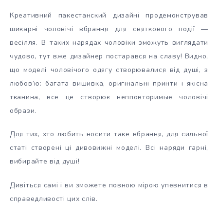
Креативний пакестанский дизайні продемонстрував
шикарні чоловічі вбрання для святкового події —
весілля.
В таких нарядах чоловіки зможуть виглядати
чудово, тут вже дизайнер постарався на славу! Видно,
що моделі чоловічого одягу створювалися від душі, з
любов’ю: багата вишивка, оригінальні принти і якісна
тканина, все це створює непповторимые чоловічі
образи.
Для тих, хто любить носити таке вбрання, для сильної
статі створені ці дивовижні моделі. Всі наряди гарні,
вибирайте від душі!
Дивіться самі і ви зможете повною мірою упевнитися в
справедливості цих слів.