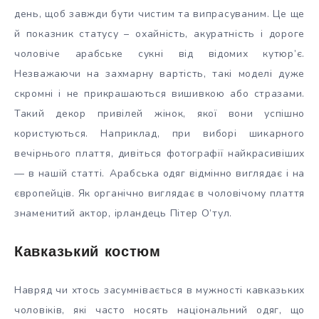
день, щоб завжди бути чистим та випрасуваним. Це ще
й показник статусу – охайність, акуратність і дороге
чоловіче арабське сукні від відомих кутюр’є.
Незважаючи на захмарну вартість, такі моделі дуже
скромні і не прикрашаються вишивкою або стразами.
Такий декор привілей жінок, якої вони успішно
користуються. Наприклад, при виборі шикарного
вечірнього плаття, дивіться фотографії найкрасивіших
— в нашій статті.
Арабська одяг відмінно виглядає і на
європейців. Як органічно виглядає в чоловічому плаття
знаменитий актор, ірландець Пітер О’тул.
Кавказький костюм
Навряд чи хтось засумнівається в мужності кавказьких
чоловіків, які часто носять національний одяг, що