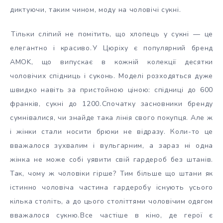
диктуючи, таким чином, моду на чоловічі сукні.
Тільки сліпий не помітить, що хлопець у сукні — це
елегантно і красиво.
У Цюріху є популярний бренд
AMOK, що випускає в кожній колекції десятки
чоловічих спідниць і суконь. Моделі розходяться дуже
швидко навіть за пристойною ціною: спідниці до 600
франків, сукні до 1200.
Спочатку засновники бренду
сумнівалися, чи знайде така лінія свого покупця. Але ж
і жінки стали носити брюки не відразу. Коли-то це
вважалося зухвалим і вульгарним, а зараз ні одна
жінка не може собі уявити свій гардероб без штанів.
Так, чому ж чоловіки гірше? Тим більше що штани як
істинно чоловіча частина гардеробу існують усього
кілька століть, а до цього століттями чоловічим одягом
вважалося сукню.
Все частіше в кіно, де герої є