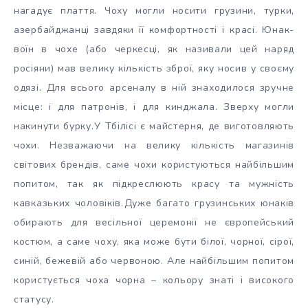
нагадує плаття. Чоху могли носити грузини, турки,
азербайджанці завдяки її комфортності і красі. Юнак-
воїн в чохе (або черкесці, як називали цей наряд
росіяни) мав велику кількість зброї, яку носив у своєму
одязі. Для всього арсеналу в ній знаходилося зручне
місце: і для патронів, і для кинджала. Зверху могли
накинути бурку.
У Тбілісі є майстерня, де виготовляють
чохи. Незважаючи на велику кількість магазинів
світових брендів, саме чохи користуються найбільшим
попитом, так як підкреслюють красу та мужність
кавказьких чоловіків.
Дуже багато грузинських юнаків
обирають для весільної церемонії не європейський
костюм, а саме чоху, яка може бути білої, чорної, сірої,
синій, бежевій або червоною. Але найбільшим попитом
користується чоха чорна – кольору знаті і високого
статусу.