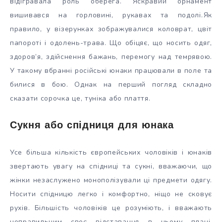
відігравала роль оберега. Яскравий орнамент
вишивався на горловині, рукавах та подолі.
Як
правило, у візерунках зображувалися коловрат, цвіт
папороті і одолень-трава. Що обіцяє, що носить одяг,
здоров’я, здійснення бажань, перемогу над темрявою.
У такому вбранні російські юнаки працювали в поле та
билися в бою. Однак на перший погляд складно
сказати сорочка це, туніка або плаття.
Сукня або спідниця для юнака
Усе більша кількість європейських чоловіків і юнаків
звертають увагу на спідниці та сукні, вважаючи, що
жінки незаслужено монополізували ці предмети одягу.
Носити спідницю легко і комфортно, ніщо не сковує
рухів. Більшість чоловіків це розуміють, і вважають
неправильним своє відставання в цьому плані.