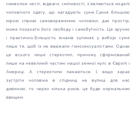
символом честі, відваги, сміливості, з’являються моделі
чоловічого одягу, що нагадують сукні.
Сукня більшою
мірою сприяє самовираженню чоловіки, дає простір,
може показати його свободу і самобутність. Це зручно
і практично.
Більшість юнаків зупиняє у виборі сукні
лише те, щоб їх не вважали гомосексуалістами. Однак
це всього лише стереотип, причому сформований
лише на невеликій частині нашої земної кулі: в Європі і
Америці. А стереотипи ламаються. І, якщо зараз
зустріти чоловіка в спідниці на вулиці для нас
дивиною, то через кілька років, це буде нормальним
явищем.