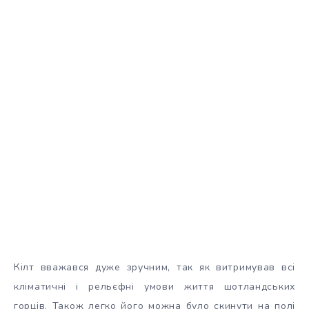
Кілт вважався дуже зручним, так як витримував всі
кліматичні і рельєфні умови життя шотландських
горців. Також легко його можна було скинути на полі