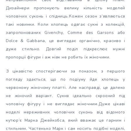
Дизайнери пропонують велику кількість моделей
чоловічих суконь і спідниць.
Кожен сезон з’являються
такі новинки. Коли хлопець одягає сукні з колекцій,
запропонованих Givenchy, Comme des Garsons або
Dolce & Gabbana, це виглядає органічно, красиво і
дуже стильно. Довгий поділ підкреслює мужні
пропорції фігури і аж ніяк не робить їх жіночими.
З цікавістю спостерігаючи за показом, з першого
погляду здається, що по подіуму йде хлопець у
червоному жіночому платті. Але насправді, це далеко
не жіночий варіант. Сукня ідеально скроєний під
чоловічу фігуру і не виглядає жіночним.
Дуже цікаві
моделі мереживних чоловічих суконь від відомого
кутюр’є Марка Джейкобса, який вважає це гарним і
стильним. Частенько Марк і сам носить подібні моделі,