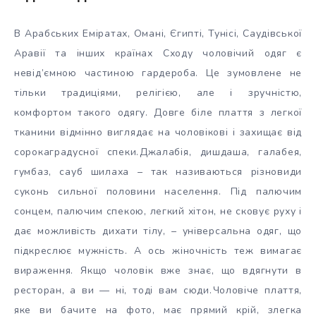
В Арабських Еміратах, Омані, Єгипті, Тунісі, Саудівської
Аравії та інших країнах Сходу
чоловічий одяг є
невід’ємною частиною гардероба. Це зумовлене не
тільки традиціями, релігією, але і зручністю,
комфортом такого одягу. Довге біле плаття з легкої
тканини відмінно виглядає на чоловікові і захищає від
сорокаградусної спеки.
Джалабія, дишдаша, галабея,
гумбаз, сауб шилаха – так називаються різновиди
суконь сильної половини населення. Під палючим
сонцем, палючим спекою, легкий хітон, не сковує руху і
дає можливість дихати тілу, – універсальна одяг, що
підкреслює мужність. А ось жіночність теж вимагає
вираження. Якщо чоловік вже знає, що вдягнути в
ресторан, а ви — ні, тоді вам сюди.
Чоловіче плаття,
яке ви бачите на фото, має прямий крій, злегка