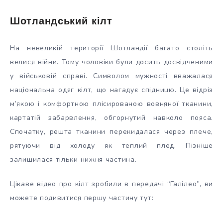
Шотландський кілт
На невеликій території Шотландії багато століть
велися війни. Тому чоловіки були досить досвідченими
у військовій справі. Символом мужності вважалася
національна одяг кілт, що нагадує спідницю. Це відріз
м’якою і комфортною плісированою вовняної тканини,
картатій забарвлення, обгорнутий навколо пояса.
Спочатку, решта тканини перекидалася через плече,
рятуючи від холоду як теплий плед. Пізніше
залишилася тільки нижня частина.
Цікаве відео про кілт зробили в передачі “Галілео”, ви
можете подивитися першу частину тут: