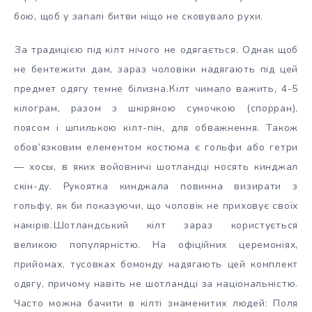
бою, щоб у запалі битви ніщо не сковувало рухи.
За традицією під кілт нічого не одягається. Однак щоб
не бентежити дам, зараз чоловіки надягають під цей
предмет одягу темне білизна.
Кілт чимало важить, 4-5
кілограм, разом з шкіряною сумочкою (спорран),
поясом і шпилькою кілт-пін, для обважнення. Також
обов’язковим елементом костюма є гольфи або гетри
— хосы, в яких войовничі шотландці носять кинджал
скін-ду. Рукоятка кинджала повинна визирати з
гольфу, як би показуючи, що чоловік не приховує своїх
намірів.
Шотландський кілт зараз користується
великою популярністю. На офіційних церемоніях,
прийомах, тусовках бомонду надягають цей комплект
одягу, причому навіть не шотландці за національністю.
Часто можна бачити в кілті знаменитих людей: Поля