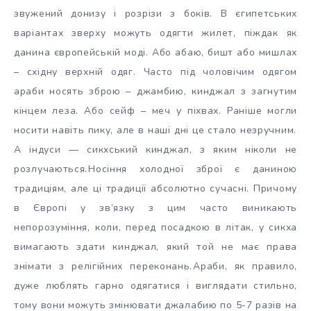
звужений донизу і розрізи з боків. В єгипетських
варіантах зверху можуть одягти жилет, піждак як
данина європейській моді. Або абаю, бишт або мишлах
– східну верхній одяг. Часто під чоловічим одягом
араби носять зброю – джамбию, кинджал з загнутим
кінцем леза. Або сейф – меч у піхвах. Раніше могли
носити навіть пику, але в наші дні це стало незручним.
А індуси — сикхський кинджал, з яким ніколи не
розлучаються.
Носіння холодної зброї є даниною
традиціям, але ці традиції абсолютно сучасні. Причому
в Європі у зв’язку з цим часто виникають
непорозуміння, коли, перед посадкою в літак, у сикха
вимагають здати кинджал, який той не має права
знімати з релігійних переконань.
Араби, як правило,
дуже люблять гарно одягатися і виглядати стильно,
тому вони можуть змінювати джалабию по 5-7 разів на