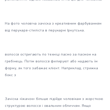
На фото чоловіча зачіска з креативним фарбуванням
від перукаря-стиліста в перукарні Іркутська.
волосся остригають по техніці пасмо за пасмом на
гребінець. Потім волосся филируют або надають їм
форму, як того забажає клієнт. Наприклад, стрижка
бокс з
Зачіска «їжачок» більше підійде чоловікам з жорсткою
структурою волосся і овальним обличчям. Якщо