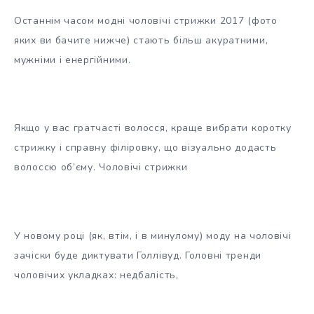
Останнім часом модні чоловічі стрижки 2017 (фото
яких ви бачите нижче) стають більш акуратними,
мужніми і енергійними.
Якщо у вас гратчасті волосся, краще вибрати коротку
стрижку і справну філіровку, що візуально додасть
волоссю об’єму. Чоловічі стрижки
У новому році (як, втім, і в минулому) моду на чоловічі
зачіски буде диктувати Голлівуд. Головні тренди
чоловічих укладках: недбалість,