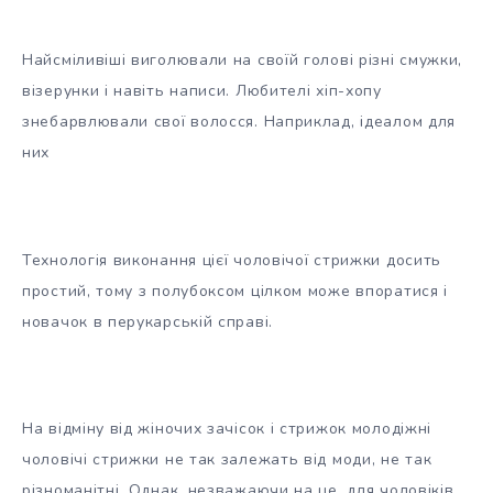
Найсміливіші виголювали на своїй голові різні смужки,
візерунки і навіть написи. Любителі хіп-хопу
знебарвлювали свої волосся. Наприклад, ідеалом для
них
Технологія виконання цієї чоловічої стрижки досить
простий, тому з полубоксом цілком може впоратися і
новачок в перукарській справі.
На відміну від жіночих зачісок і стрижок молодіжні
чоловічі стрижки не так залежать від моди, не так
різноманітні. Однак, незважаючи на це, для чоловіків,