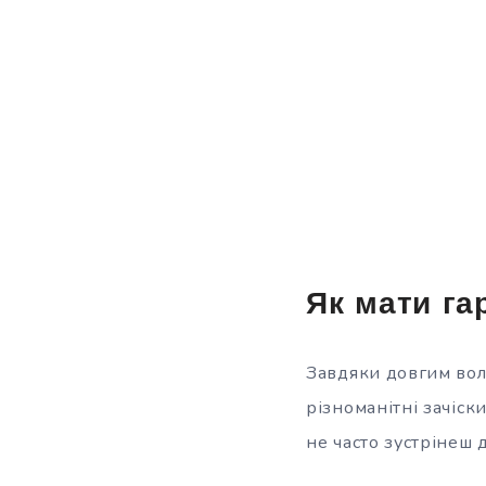
Як мати га
Завдяки довгим вол
різноманітні зачіски
не часто зустрінеш 