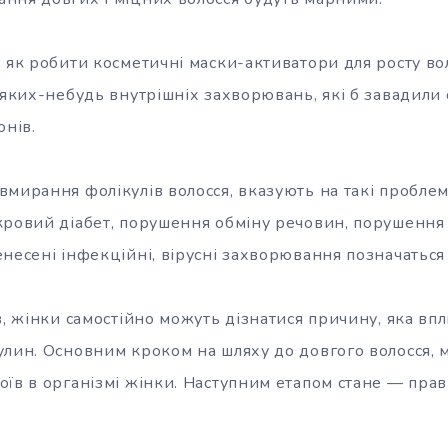
 як робити косметичні маски-активатори для росту во
 яких-небудь внутрішніх захворювань, які б завадили
онів.
мирання фолікулів волосся, вказують на такі проблеми
кровий діабет, порушення обміну речовин, порушенн
несені інфекційні, вірусні захворювання позначаться 
в, жінки самостійно можуть дізнатися причину, яка вп
лин. Основним кроком на шляху до довгого волосся, м
оїв в організмі жінки. Наступним етапом стане — пра