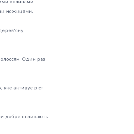
ними впливами.
ими ножицями.
дерев’яну,
волоссям. Один раз
, яке активує ріст
они добре впливають