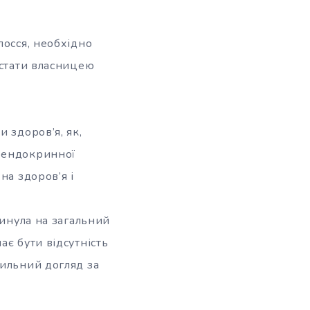
лосся, необхідно
 стати власницею
 здоров’я, як,
я ендокринної
на здоров’я і
линула на загальний
ає бути відсутність
вильний догляд за