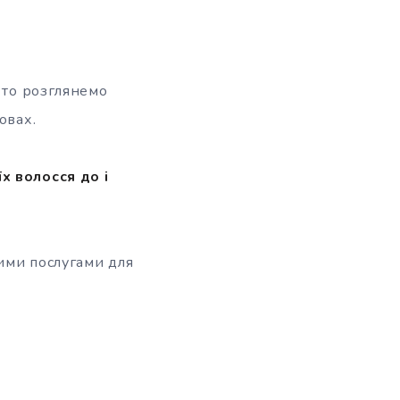
 то розглянемо
овах.
х волосся до і
ними послугами для