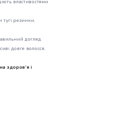
діють властивостями
и тугі резинки.
равильний догляд
иві довге волосся.
на здоров’я і