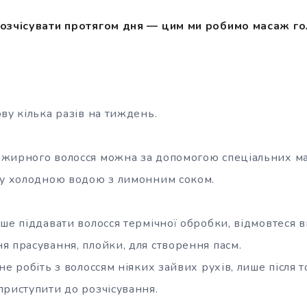
розчісувати протягом дня — цим ми робимо масаж го
ву кілька разів на тиждень.
жирного волосся можна за допомогою спеціальних мас
ву холодною водою з лимонним соком.
ше піддавати волосся термічної обробки, відмовтеся в
я прасування, плойки, для створення пасм.
не робіть з волоссям ніяких зайвих рухів, лише після т
приступити до розчісування.