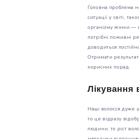
Головна проблема 
ситуації у світі, т
організму жінки — 
потрібні поживні реч
доводиться постійно
Отримати результат 
корисних порад.
Лікування 
Наші волосся дуже ш
то це відразу відоб
людини, то ріст вол
методики відрощува