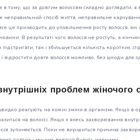
не
в тому, що за довгим волоссям складно доглядати, а 
акож неправильний спосіб життя, неправильне харчуванн
все це призводить до уповільнення росту волосся, які
овини. В результаті чого волосся не ростуть, а кінчики 
 підстригати, так і збільшується кількість коротких ст
і відростити довге волосся можливо, без шкоди для зд
внутрішніх проблем жіночого 
видко реагують на кожні зміни в організмі. Якщо в орг
разиться на волоссі. Якщо є якесь захворювання внутр
осся зупиняється. Поки не вирішиться причина захворю
ння довгих і міцних волосся будуть марними.