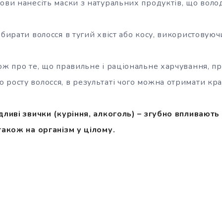
лови нанесіть маски з натуральних продуктів, що воло
збирати волосся в тугий хвіст або косу, використовуюч
кож про те, що правильне і раціональне харчування, п
росту волосся, в результаті чого можна отримати крас
дливі звички (куріння, алкоголь) – згубно впливають 
також на організм у цілому.