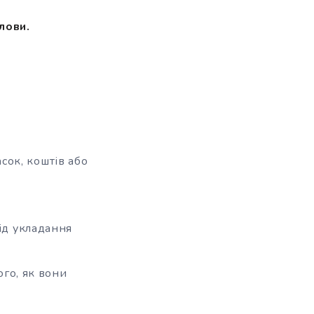
лови.
ок, коштів або
ід укладання
ого, як вони