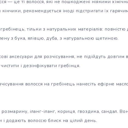
сся — це ті волосся, які не пошкоджені ніякими хіміч
я кінчики, рекомендується іноді підстригати їх гаряч
гребінець, тільки з натуральних матеріалів: повністю 
ену з бука, ялівцю, дуба, з натуральною щетиною.
сові аксесуари для розчісування, не підійдуть довгим 
чистити і дезінфікувати гребінця.
озчісування волосся на гребінець нанесіть ефірне масло
розмарину, іланг-іланг, кориця, гвоздика, сандал. В
и і додають волоссю блиск на цілий день.