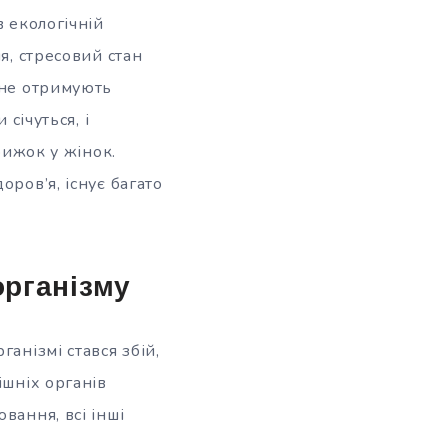
в екологічній
я, стресовий стан
 не отримують
січуться, і
рижок у жінок.
оров’я, існує багато
організму
анізмі стався збій,
ішніх органів
вання, всі інші