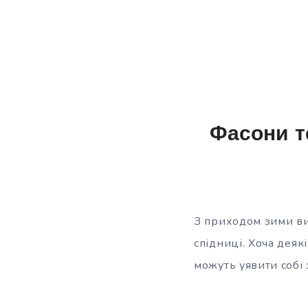
Фасони те
З приходом зими вин
спідниці. Хоча деяк
можуть уявити собі 