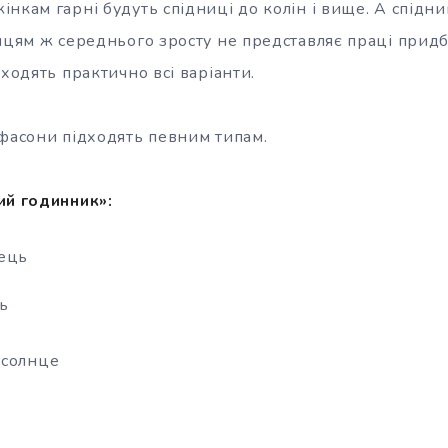
нкам гарні будуть спідниці до колін і вище. А спідни
ницям ж середнього зросту не представляє праці придб
дходять практично всі варіанти.
 фасони підходять певним типам.
ий годинник»:
вець
ь
усолнце