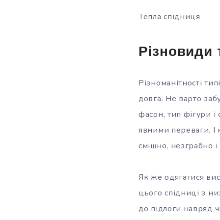
Тепла спідниця
Різновиди 
Різноманітності тип
довга. Не варто за
фасон, тип фігури і
явними переваги. І
смішно, незграбно і
Як же одягатися вис
цього спідниці з ни
до підлоги навряд ч