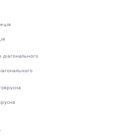
еція
ія
 діагонального
іагонального
тоярусна
ярусна
г