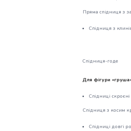
Пряма спідниця з 
Спідниця з клині
Спідниця-годе
Для фігури «груша
Спідниці скроєні 
Спідниця з косим к
Спідниці довгі р