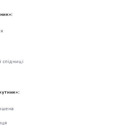
ник»:
ця
 спідниці
кутник»:
ошена
иця