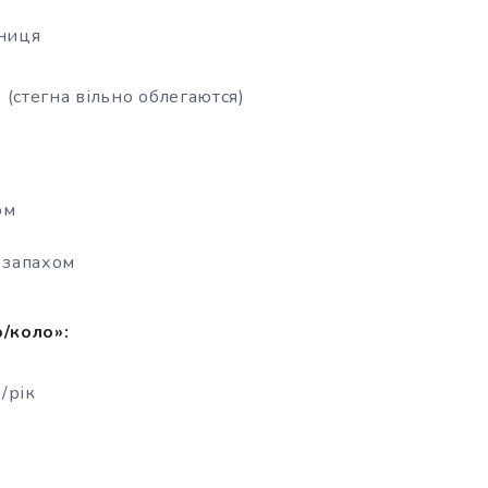
дниця
 (стегна вільно облегаются)
ом
 запахом
/коло»:
/рік