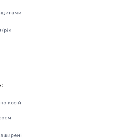
защипами
в/рік
»:
по косій
роєм
озширені