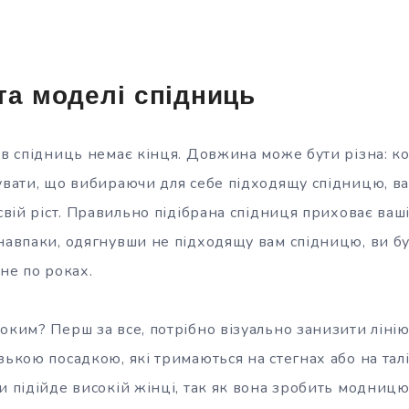
та моделі спідниць
ів спідниць немає кінця. Довжина може бути різна: ко
бувати, що вибираючи для себе підходящу спідницю, 
 свій ріст. Правильно підібрана спідниця приховає ваш
 навпаки, одягнувши не підходящу вам спідницю, ви б
 не по роках.
оким? Перш за все, потрібно візуально занизити лінію 
зькою посадкою, які тримаються на стегнах або на талі
и підійде високій жінці, так як вона зробить модниц