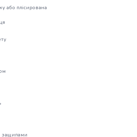
ку або плісирована
ця
ету
хом
ь
з защипами