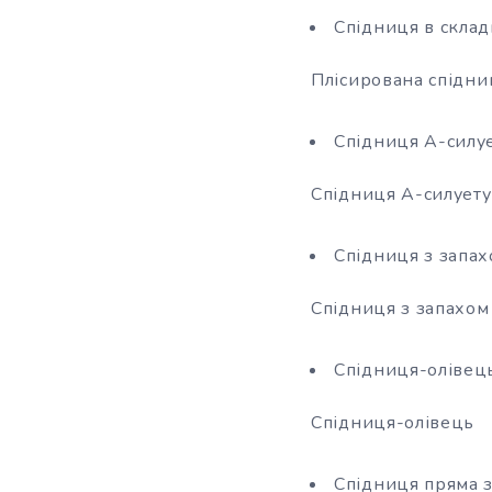
Спідниця в склад
Плісирована спідни
Спідниця А-силу
Спідниця А-силуету
Спідниця з запа
Спідниця з запахом
Спідниця-олівец
Спідниця-олівець
Спідниця пряма 