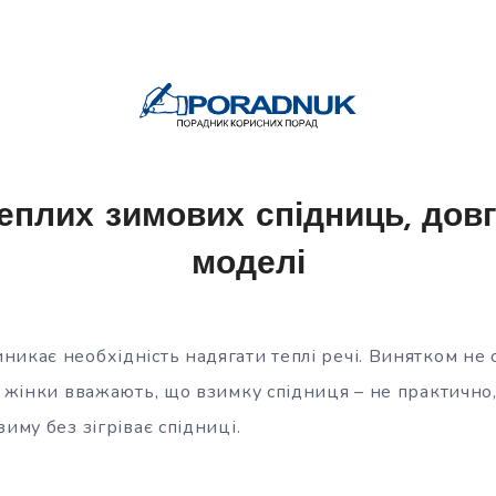
плих зимових спідниць, довгі
моделі
икає необхідність надягати теплі речі. Винятком не ст
і жінки вважають, що взимку спідниця – не практично,
зиму без зігріває спідниці.