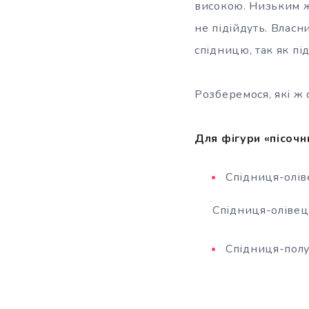
високою. Низьким жі
не підійдуть. Влас
спідницю, так як пі
Розберемося, які ж
Для фігури «пісочн
Спідниця-олі
Спідниця-олівец
Спідниця-пол