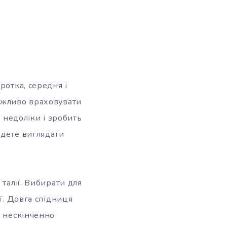
ротка, середня і
важливо враховувати
і недоліки і зробить
удете виглядати
талії. Вибирати для
ї. Довга спідниця
ю нескінченно