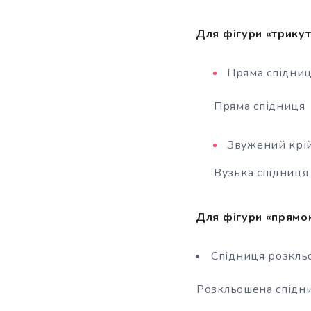
Для фігури «трикут
Пряма спідни
Пряма спідниця
Звужений крій
Вузька спідниця
Для фігури «прямо
Спідниця розкль
Розкльошена спідн