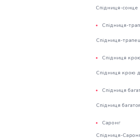
Спідниця-сонце
Спідниця-трап
Спідниця-трапец
Спідниця крою
Спідниця крою д
Спідниця бага
Спідниця багато
Саронг
Спідниця-Сарон