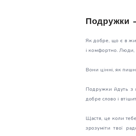
Подружки —
Як добре, що є в жи
і
комфортно. Люди, 
Вони цінні, як пишн
Подружки йдуть з н
добре слово і втіши
Щастя, це коли тебе
зрозуміти твої рад