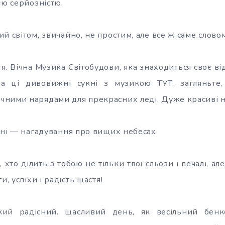
єю серйозністю.
й світом, звичайно, не простим, але все ж саме слово
я. Вічна Музика Світобудови, яка знаходиться своє в
на ці дивовижні сукні з музикою ТУТ, загляньте
ними нарядами для прекрасних леді. Дуже красиві н
укні — нагадування про вищих небесах
хто ділить з тобою не тільки твої сльози і печалі, ал
и, успіхи і радість щастя!
кий радісний. щасливий день, як весільний бенк