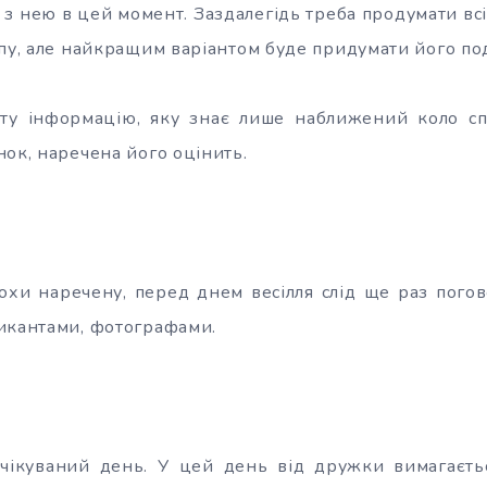
 з нею в цей момент. Заздалегідь треба продумати всі 
упу, але найкращим варіантом буде придумати його по
ту інформацію, яку знає лише наближений коло сп
нок, наречена його оцінить.
охи наречену, перед днем весілля слід ще раз погово
икантами, фотографами.
чікуваний день. У цей день від дружки вимагаєтьс