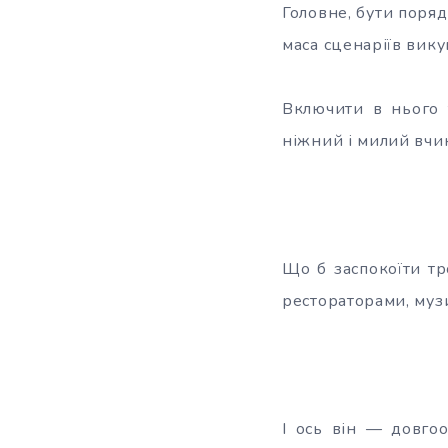
Головне, бути поряд
маса сценаріїв вик
Включити в нього 
ніжний і милий вчи
Що б заспокоїти тр
рестораторами, муз
І ось він — довгоо