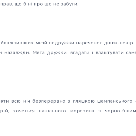
рав, що б ні про що не забути.
айважливіших місій подружки нареченої: дівич-вечір.
и назавжди. Мета дружки: вгадати і влаштувати саме
ляти всю ніч безперервно з пляшкою шампанського —
трій, хочеться ванільного морозива з чорно-бі