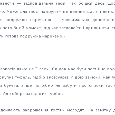
вести — відповідальна місія. Так боїшся десь щось
о. Адже для твоєї подруги – це велике щастя і день, 
ня подружки нареченої — максимально допомогти
 у потрібний момент, під час заспокоїти і припинити іс
ти готова подружка нареченої?
лопотів ляже на її плечі. Свідок має бути постійно пор
окупка туфель, підбір аксесуарів, підбір зачіски, макія
ня букета, а ще потрібно не забути про списки гост
а йде обертом від цих турбот.
адсилають запрошення гостям молодят. На замітку 