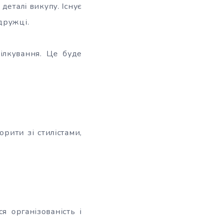
деталі викупу. Існує
дружці.
ілкування. Це буде
рити зі стилістами,
я організованість і