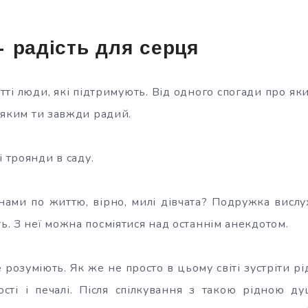
 радість для серця
тті люди, які підтримують. Від одного спогади про яки
яким ти завжди радий.
і троянди в саду.
ами по життю, вірно, милі дівчата? Подружка вислух
ть. З неї можна посміятися над останнім анекдотом.
 розуміють. Як же не просто в цьому світі зустріти р
ості і печалі. Після спілкування з такою рідною 