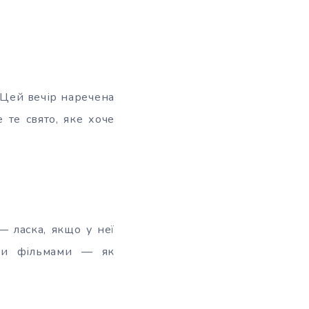
 Цей вечір наречена
 те свято, яке хоче
 ласка, якщо у неї
лими фільмами — як