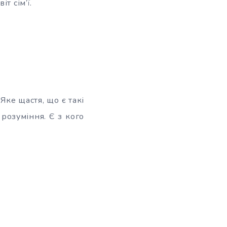
т сім’ї.
 Яке щастя, що є такі
 розуміння. Є з кого