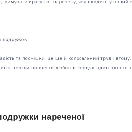
дтримувати красуню -наречену, яка входить у новий сві
і подружок
радість та посмішки, це ще й колосальний труд і втому.
е життя змогли пронести любов в серцях один одного і
подружки нареченої