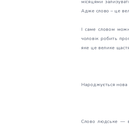
місяцями зализуват
Адже слово – це ве
І саме словом можн
чоловік робить про
яке це велике щастя
Народжується нова с
Слово людське — в