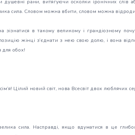
и душевні рани, витягуючи осколки іронічних слів аб
лика сила. Словом можна вбити, словом можна відроди
а зізнатися в такому великому і грандіозному почу
позицію жінці з’єднати з нею свою долю, і вона відп
 для обох!
ім’я! Цілий новий світ, нова Всесвіт двох люблячих се
елика сила. Насправді, якщо вдуматися в це глибок