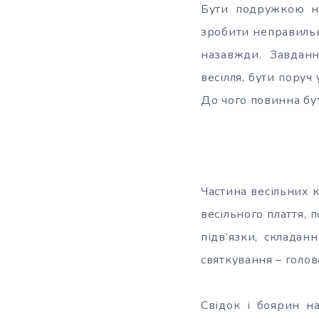
Бути подружкою на
зробити неправильн
назавжди. Завдан
весілля, бути поруч
До чого повинна бу
Частина весільних к
весільного плаття, п
підв’язки, складан
святкування – голов
Свідок і боярин н