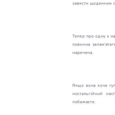
завести щоденник сп
Тепер про одну з н
повинна запам’ятат
наречена.
Якщо вона хоче гу
ностальгійний нас
побажаєте.