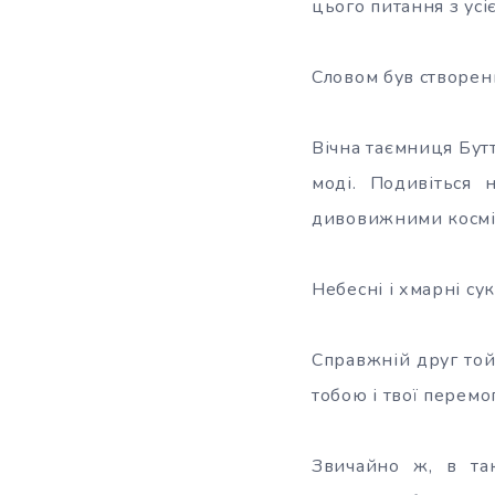
цього питання з усі
Словом був створени
Вічна таємниця Бутт
моді. Подивіться 
дивовижними косміч
Небесні і хмарні с
Справжній друг той, 
тобою і твої перемог
Звичайно ж, в та