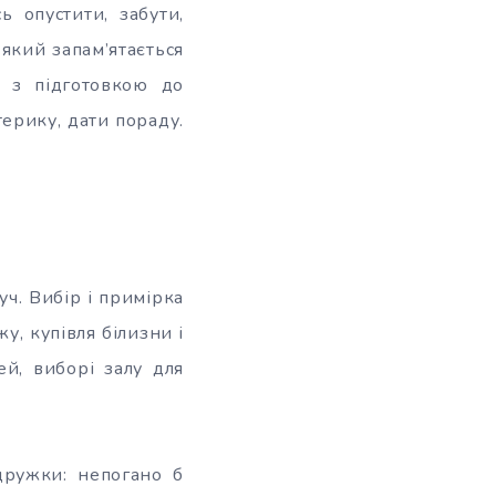
 опустити, забути,
який запам’ятається
 з підготовкою до
терику, дати пораду.
уч. Вибір і примірка
жу, купівля білизни і
ей, виборі залу для
дружки: непогано б