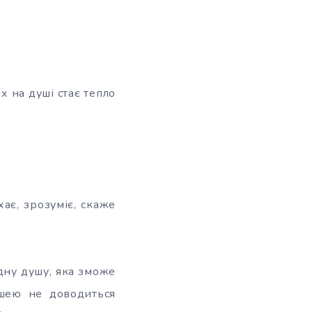
х на душі стає тепло
ає, зрозуміє, скаже
ідну душу, яка зможе
душею не доводиться