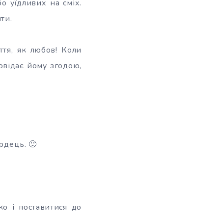
о уїдливих на сміх.
ти.
ття, як любов! Коли
овідає йому згодою,
рдець. 🙂
о і поставитися до