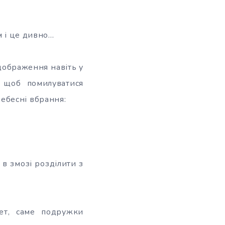
м і це дивно…
ідображення навіть у
, щоб помилуватися
ебесні вбрання:
е в змозі розділити з
ет, саме подружки