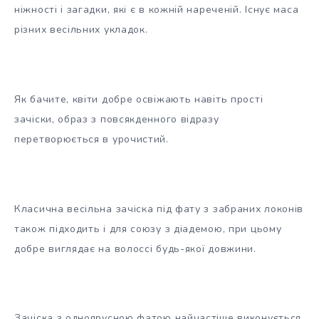
ніжності і загадки, які є в кожній нареченій. Існує маса
різних весільних укладок.
Як бачите, квіти добре освіжають навіть прості
зачіски, образ з повсякденного відразу
перетворюється в урочистий.
Класична весільна зачіска під фату з забраних локонів
також підходить і для союзу з діадемою, при цьому
добре виглядає на волоссі будь-якої довжини.
Зачіска з одноярусною фатою найчастіше виконується