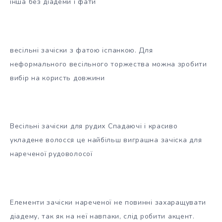
інша без діадеми і фати
весільні зачіски з фатою іспанкою. Для
неформального весільного торжества можна зробити
вибір на користь довжини
Весільні зачіски для рудих Спадаючі і красиво
укладене волосся це найбільш виграшна зачіска для
нареченої рудоволосої
Елементи зачіски нареченої не повинні захаращувати
діадему, так як на неї навпаки, слід робити акцент.