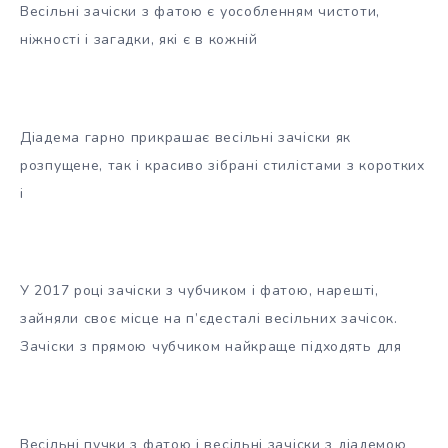
Весільні зачіски з фатою є уособленням чистоти,
ніжності і загадки, які є в кожній
Діадема гарно прикрашає весільні зачіски як
розпущене, так і красиво зібрані стилістами з коротких
і
У 2017 році зачіски з чубчиком і фатою, нарешті,
зайняли своє місце на п’єдесталі весільних зачісок.
Зачіски з прямою чубчиком найкраще підходять для
Весільні пучки з фатою і весільні зачіски з діадемою