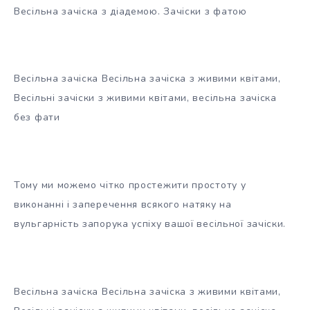
Весільна зачіска з діадемою. Зачіски з фатою
Весільна зачіска Весільна зачіска з живими квітами,
Весільні зачіски з живими квітами, весільна зачіска
без фати
Тому ми можемо чітко простежити простоту у
виконанні і заперечення всякого натяку на
вульгарність запорука успіху вашої весільної зачіски.
Весільна зачіска Весільна зачіска з живими квітами,