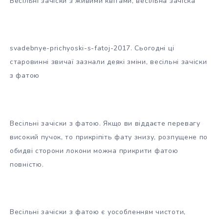
Весільні зачіски з живими квітами, весільна зачіска
svadebnye-prichyoski-s-fatoj-2017. Сьогодні ці
старовинні звичаї зазнали деякі зміни, весільні зачіски
з фатою
Весільні зачіски з фатою. Якщо ви віддаєте перевагу
високий пучок, то прикріпіть фату знизу, розпущене по
обидві сторони локони можна прикрити фатою
повністю.
Весільні зачіски з фатою є уособленням чистоти,