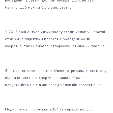
вкладення в свій імідж. Тим більше, що їх не так
багато, щоб можна було заплутатися.
У 2017 році актуальними знову стали чоловічі короткі
стрижки з піднятими волоссям, укладеними як
акуратно, так і недбало, створюючи стильний хаос на
Зачіска теніс, як і зачіска «бокс», отримала свою назву
від однойменного спорту і швидко набрала
популярність не тільки серед чоловіків спортсменів,
Модні чоловічі стрижки 2017 на середні волосся