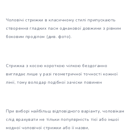
Чоловічі стрижки в класичному стилі припускають
створення гладких пасм однакової довжини з рівним
боковим проділом (див. фото).
Стрижка з косою короткою чілкою бездоганно
виглядає лише у разі геометричної точності кожної
лінії, тому володар подібної зачіски повинен
При виборі найбільш відповідного варіанту, чоловікам
слід врахувати не тільки популярність тієї або іншої
модної чоловічої стрижки або її назви,