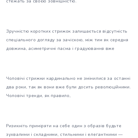
стежать за своєю зовнішністю.
Зручністю коротких стрижок залишається відсутність
спеціального догляду за зачіскою, між тим як середня
довжина, асиметричні пасма і градуювання вже
Чоловічі стрижки кардинально не змінилися за останні
два роки, так як вони вже були досить революційними.
Чоловічі тренди, як правило,
Ризикніть приміряти на себе один з образів будьте
зухвалими і складними, стильними і елегантними —