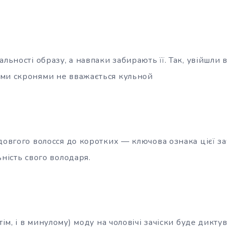
альності образу, а навпаки забирають її. Так, увійшли 
ми скронями не вважається кульной
довгого волосся до коротких — ключова ознака цієї за
ьність свого володаря.
тім, і в минулому) моду на чоловічі зачіски буде диктув