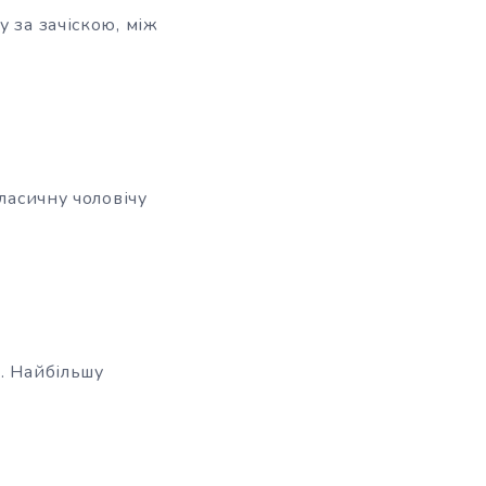
 за зачіскою, між
ласичну чоловічу
. Найбільшу