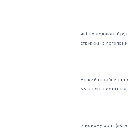
які не додають брут
стрижки з поголени
Різкий стрибок від 
мужність і оригінал
У новому році (як, в