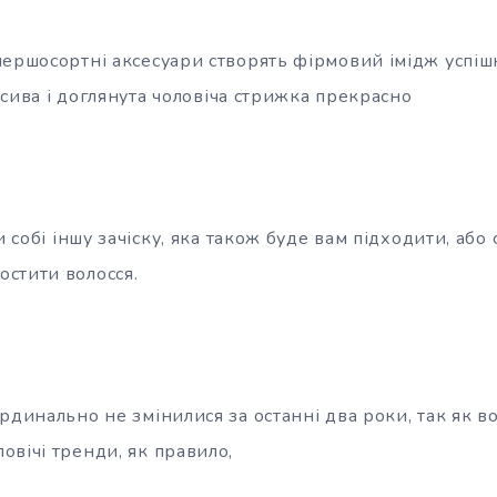
першосортні аксесуари створять фірмовий імідж успі
расива і доглянута чоловіча стрижка прекрасно
и собі іншу зачіску, яка також буде вам підходити, або
стити волосся.
рдинально не змінилися за останні два роки, так як в
овічі тренди, як правило,