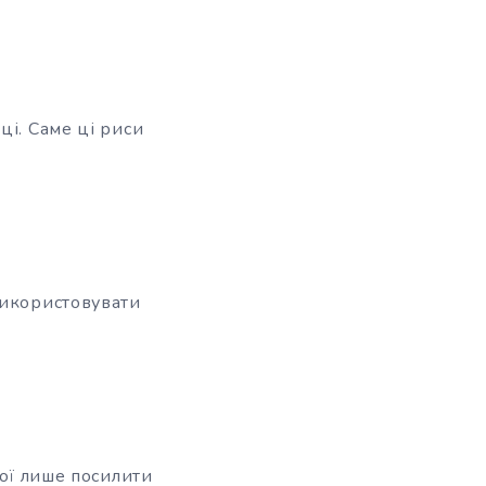
ці. Саме ці риси
використовувати
ної лише посилити