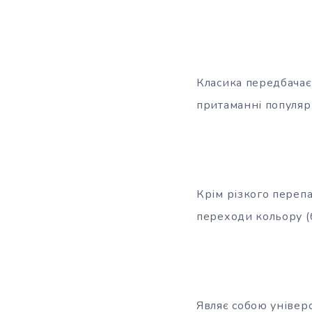
Класика передбачає 
притаманні популярн
Крім різкого переп
переходи кольору (
Являє собою універс