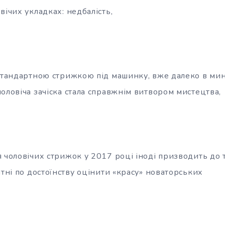
вічих укладках: недбалість,
 стандартною стрижкою під машинку, вже далеко в мин
оловіча зачіска стала справжнім витвором мистецтва,
 чоловічих стрижок у 2017 році іноді призводить до т
атні по достоїнству оцінити «красу» новаторських