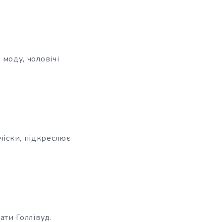
в моду,
чоловічі
чіски, підкреслює
ати Голлівуд.