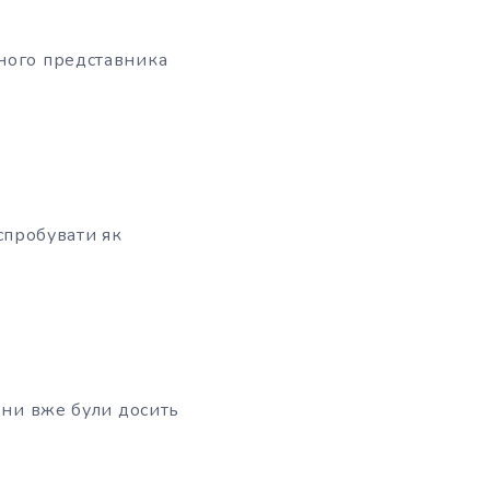
шного представника
 спробувати як
они вже були досить