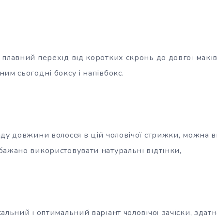
плавний перехід від коротких скронь до довгої маків
им сьогодні боксу і напівбокс.
аду довжини волосся в цій чоловічої стрижки, можна 
бажано використовувати натуральні відтінки,
альний і оптимальний варіант чоловічої зачіски, здат