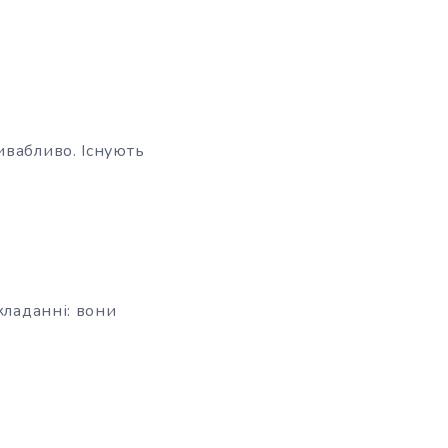
ивабливо. Існують
кладанні: вони