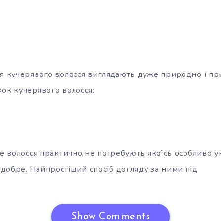
ля кучерявого волосся виглядають дуже природно і пр
ок кучерявого волосся:
ве волосся практично не потребують якоїсь особливо у
добре. Найпростіший спосіб догляду за ними під
Show Comments