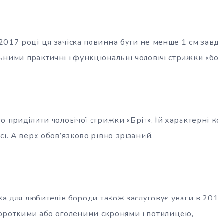
2017 році ця зачіска повинна бути не менше 1 см зав
ними практичні і функціональні чоловічі стрижки «бок
о приділити чоловічої стрижки «Бріт». Їй характерні к
сі. А верх обов’язково рівно зрізаний.
ска для любителів бороди також заслуговує уваги в 201
ороткими або оголеними скронями і потилицею,