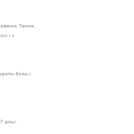
довжки. Також
с» і «
ороткі боки і
7 році.