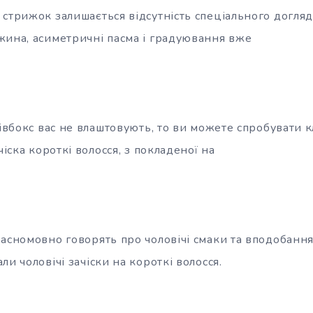
стрижок залишається відсутність спеціального догляду
жина, асиметричні пасма і градуювання вже
півбокс вас не влаштовують, то ви можете спробувати к
чіска короткі волосся, з покладеної на
расномовно говорять про чоловічі смаки та вподобання
ли чоловічі зачіски на короткі волосся.