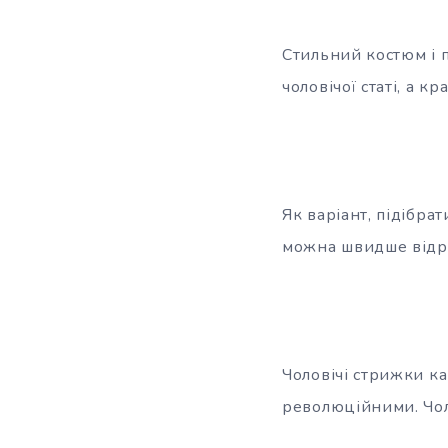
Стильний костюм і 
чоловічої статі, а к
Як варіант, підібрат
можна швидше відро
Чоловічі стрижки ка
революційними. Чол