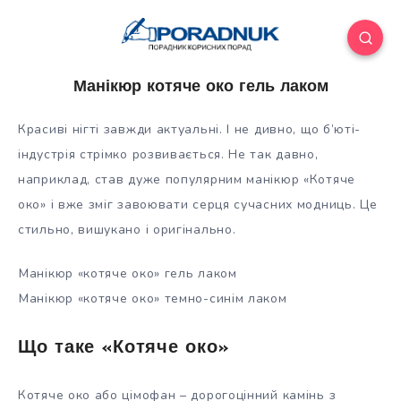
Манікюр котяче око гель лаком
Красиві нігті завжди актуальні. І не дивно, що б’юті-
індустрія стрімко розвивається. Не так давно,
наприклад, став дуже популярним манікюр «Котяче
око» і вже зміг завоювати серця сучасних модниць. Це
стильно, вишукано і оригінально.
Манікюр «котяче око» гель лаком
Манікюр «котяче око» темно-синім лаком
Що таке «Котяче око»
Котяче око або цімофан – дорогоцінний камінь з