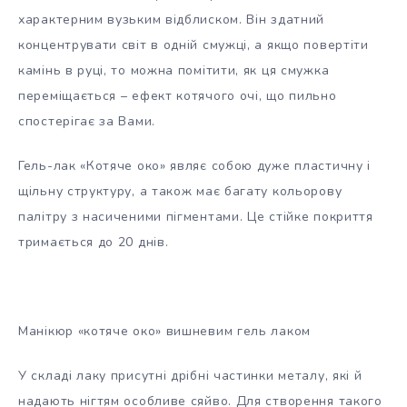
характерним вузьким відблиском. Він здатний
концентрувати світ в одній смужці, а якщо повертіти
камінь в руці, то можна помітити, як ця смужка
переміщається – ефект котячого очі, що пильно
спостерігає за Вами.
Гель-лак «Котяче око» являє собою дуже пластичну і
щільну структуру, а також має багату кольорову
палітру з насиченими пігментами. Це стійке покриття
тримається до 20 днів.
Манікюр «котяче око» вишневим гель лаком
У складі лаку присутні дрібні частинки металу, які й
надають нігтям особливе сяйво. Для створення такого