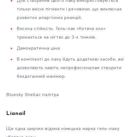
Для створення цього лаку використовуються
тільки якісні пігменти і речовини, що виключає
розвиток алергічних реакцій.
Висока стійкість. Гель-лак «Котяче око»
тримається на нігтях до 3-х тижнів.
Демократична ціна.
В комплекті до лаку йдуть додаткові засоби, які
дозволяють навіть непрофесіоналам створити
бездоганний манікюр.
Bluesky Shellac палітра
Lianail
Ще одна широко відома німецька марка гель-лаку