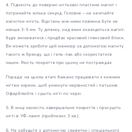
4. Піднесіть до поверхні нігтьової пластини магніт і
потримайте кілька секунд. Головне – не зачіпайте
магнітом ніготь. Відстань між ними повинна бути не
менше 3-5 мм. Ту ділянку, над яким знаходиться магніт,
буде змінюватися і придбає красивий глянсовий блиск.
Ви можете зробити цей манікюр за допомогою магніту
такого ж бренду, що і гель-лак або скористатися
іншим. Якість покриття при цьому не постраждає.
Порада: на цьому етапі бажано працювати з кожним
нігтем окремо, щоб уникнути нерівностей і патьоків.
Офарблюйте і сушіть нігті по черзі.
5. В кінці нанесіть завершальне покриття і просушіть
нігті в УФ-лампі (приблизно 3 хв.).
6. Не забудьте з допомогою серветки і спеціального