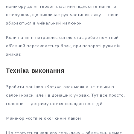
манікюру до нігтьової пластини підносять магніт з
візерунком, що викликає рух частинок лаку — вони
збираються в унікальний малюнок.
Коли на нігті потрапляє світло стає добре помітний
об’ємний переливається блик, при повороті руки він
зникає.
Техніка виконання
Зробити манікюр «Котяче око» можна не тільки в
салоні краси, але і в домашніх умовах. Тут все просто,
головне — дотримуватися послідовності дій.
Манікюр «котяче око» синім лаком
Що стосується кольору гель-лаку – обмежень немає.