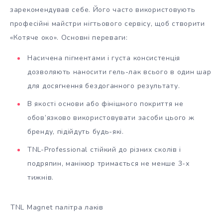
зарекомендував себе. Його часто використовують
професійні майстри нігтьового сервісу, щоб створити
«Котяче око». Основні переваги:
Насичена пігментами і густа консистенція
дозволяють наносити гель-лак всього в один шар
для досягнення бездоганного результату.
В якості основи або фінішного покриття не
обов’язково використовувати засоби цього ж
бренду, підійдуть будь-які.
TNL-Professional стійкий до різних сколів і
подряпин, манікюр тримається не менше 3-х
тижнів.
TNL Magnet палітра лаків