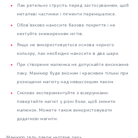
Лак ретельно струсіть перед застосуванням, щоб
металеві частинки і пігменти перемішалися.
Обов’язково наносите базове покриття і не
нехтуйте знежиренням нігтів.
Якщо не використовується основа чорного
кольору, лак необхідно наносити в два шари.
При створенні малюнка не допускайте висихання
лаку. Манікюр буде якісним і красивим тільки при
розміщенні магніту над невысохшим лаком.
Сміливо експериментуйте з візерунками:
повертайте магніт у різні боки, щоб змінити
малюнок. Можете також використовувати
додаткові магніти.
Манікюр гель лаком «котяче око»