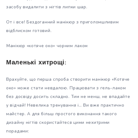
засобу видалити з нігтів липки шар.
От і все! Бездоганний манікюр з приголомшливим
відблиском готовий.
Манікюр «котяче око» чорним лаком
Маленькі хитрощі:
Врахуйте, що перша спроба створити манікюр «Котяче
око» може стати невдалою. Працювати з гель-лаком
без досвіду досить складно. Тим не менш, не впадайте
у відчай! Невелика тренування і… Ви вже практично
майстер. А для більш простого виконання такого
дизайну нігтів скористайтеся цими нехитрими
порадами: