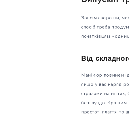
Випускні
т
Зовсім скоро ви, мо
спосіб треба продум
початківцям модни
Від складног
Манікюр повинен іде
якщо у вас наряд ро
стразами на нігтях,
безглуздо. Кращим 
простоті плаття, то