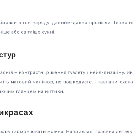
ідбирали в тон наряду, давним-давно пройшли. Тепер ні
ніше або світліше сукні.
стур
езонів – контрастні рішення туалету і нейл-дизайну. Я
міть матовий манікюр, не пошкодуєте. І навпаки, схож
яючим глянцем на нігтики.
икрасах
кюру гармоніювати можна. Наприклад, головна деталь