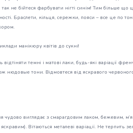
 так не бійтеся фарбувати нігті синім! Тим більше що 
ості. Браслети, кільця, сережки, пояси – все це по тон
кором.
риклади манікюру квітів до сукні!
 відтіняти темні і матові лаки, будь-які варіації френч
кож нюдовые тони. Відмовтеся від яскравого червоного
я чудово виглядає з смарагдовим лаком, бежевим, м’
яскравим). Вітаються металеві варіації. Не терпить з