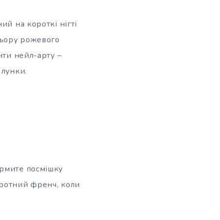
ий на короткі нігті
льору рожевого
нти нейл-арту –
 лунки.
ормите посмішку
оротний френч, коли