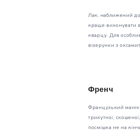
Лак, наближений до 
краще виконувати в
кварцу. Для особлив
візерунки з оксамит
Френч
Французький манікю
трикутної, скошено
посмішка не на кінч