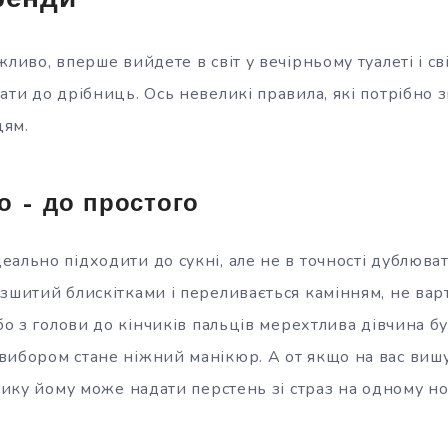
ренди
жливо, вперше вийдете в світ у вечірньому туалеті і 
ати до дрібниць. Ось невеликі правила, які потрібно з
цям.
о – до простого
ально підходити до сукні, але не в точності дублюва
зшитий блискітками і переливається камінням, не вар
 бо з голови до кінчиків пальців мерехтлива дівчина б
вибором стане ніжний манікюр. А от якщо на вас вишу
 шику йому може надати перстень зі страз на одному но