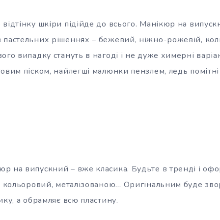
відтінку шкіри підійде до всього. Манікюр на випускн
 пастельних рішеннях – бежевий, ніжно-рожевій, ко
ого випадку стануть в нагоді і не дуже химерні варіа
овим піском, найлегші малюнки пензлем, ледь помітні
р на випускний – вже класика. Будьте в тренді і оф
ї, кольоровий, металізованою… Оригінальним буде зв
ику, а обрамляє всю пластину.