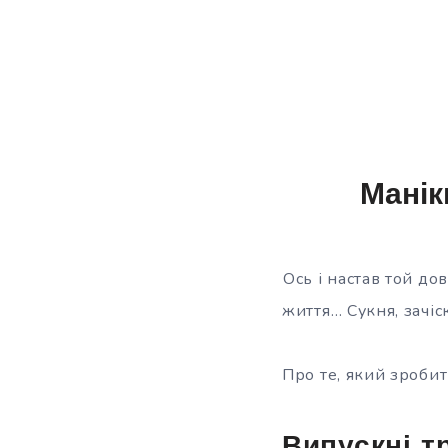
Манік
Ось і настав той до
життя… Сукня, зачіс
Про те, який зробит