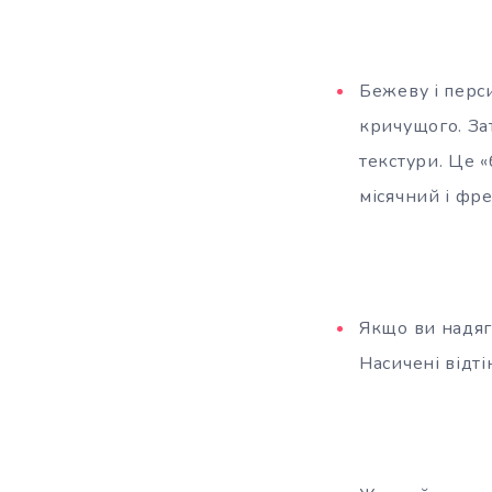
Бежеву і перс
кричущого. Зат
текстури. Це «
місячний і фре
Якщо ви надяг
Насичені відті