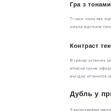
Гра з тонами
Ті часи, коли лак п
кілька відтінків тем
Контраст тек
В тренді останніх с
атласна сукня, офор
вигідно оттенится с
Дубль у пр
З аксесуарами мані