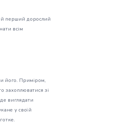
свій перший дорослий
нати всім
ти його. Приміром,
то захоплюватися зі
уде виглядати
кане у своїй
готке.