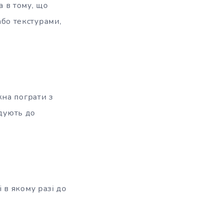
а в тому, що
або текстурами,
жна пограти з
дують до
 в якому разі до