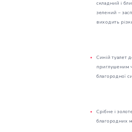
складний і бли
зелений – зас
виходить різк
Синій туалет д
приглушеним ч
благородної с
Срібне і золот
благородних м