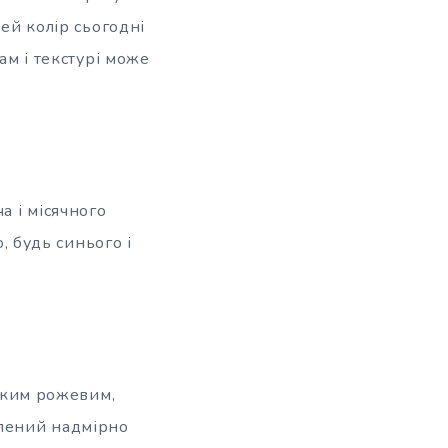
цей колір сьогодні
ам і текстурі може
а і місячного
, будь синього і
яким рожевим,
елений надмірно