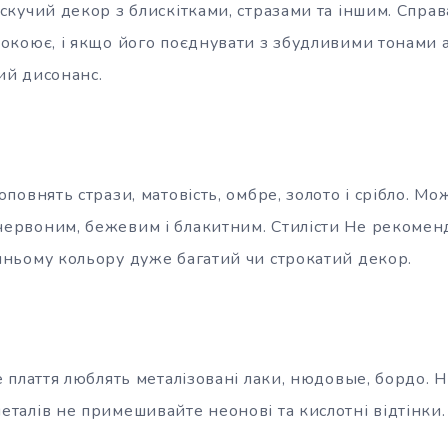
скучий декор з блискітками, стразами та іншим. Справ
покоює, і якщо його поєднувати з збудливими тонами 
ий дисонанс.
оповнять стрази, матовість, омбре, золото і срібло. Мо
ервоним, бежевим і блакитним. Стилісти Не рекомен
иньому кольору дуже багатий чи строкатий декор.
е плаття люблять металізовані лаки, нюдовые, бордо. Ні
еталів не примешивайте неонові та кислотні відтінки.