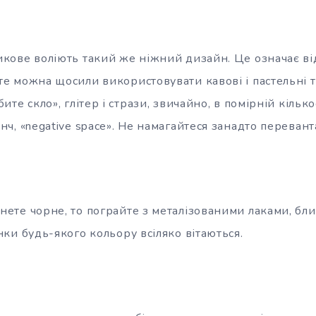
икове воліють такий же ніжний дизайн. Це означає ві
е можна щосили використовувати кавові і пастельні то
бите скло», глітер і стрази, звичайно, в помірній кілько
нч, «negative space». Не намагайтеся занадто переван
нете чорне, то пограйте з металізованими лаками, бли
нки будь-якого кольору всіляко вітаються.