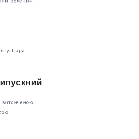
ним, зеленим
лету. Пора
!
випускний
у витонченою.
сою!