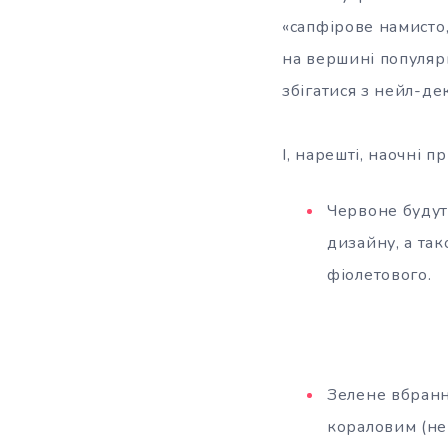
«сапфірове намисто,
на вершині популярн
збігатися з нейл-де
І, нарешті, наочні п
Червоне будуть
дизайну, а та
фіолетового.
Зелене вбранн
кораловим (не 