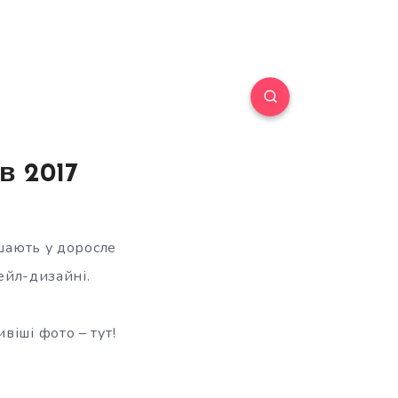
в 2017
ушають у доросле
нейл-дизайні.
віші фото – тут!