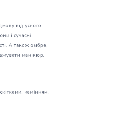
дмову від усього
ни і сучасні
сті. А також омбре,
тажувати манікюр.
скітками, камінням.