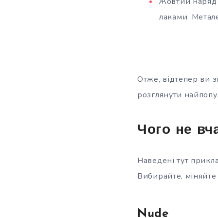
Жовтий наряд 
лаками. Метале
Отже, відтепер ви з
розглянути найпопу
Чого не вч
Наведені тут прикл
Вибирайте, міняйте 
Nude