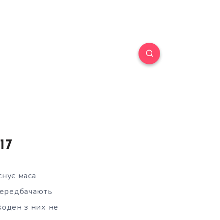
17
снує маса
 передбачають
жоден з них не