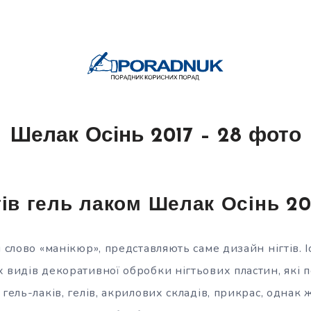
Шелак Осінь 2017 – 28 фото
тів гель лаком Шелак Осінь 20
и слово «манікюр», представляють саме дизайн нігтів. І
х видів декоративної обробки нігтьових пластин, які
 гель-лаків, гелів, акрилових складів,
прикрас, однак 