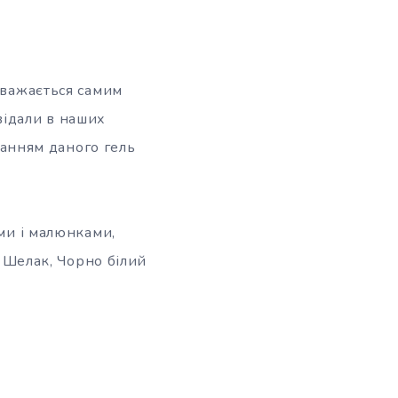
вважається самим
відали в наших
станням даного гель
ами і малюнками,
м Шелак, Чорно білий