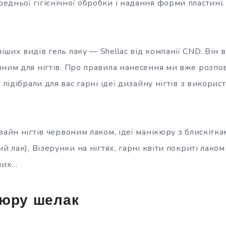
дньої гігієнічної обробки і надання форми пластині.
ших видів гель лаку — Shellac від компанії CND. Він 
чним для нігтів. Про правила нанесення ми вже розпо
и підібрали для вас гарні ідеї дизайну нігтів з викори
зайн нігтів червоним лаком, ідеї манікюру з блискітк
ий лак), Візерунки на нігтях, гарні квіти покриті лако
нших…
кюру шелак