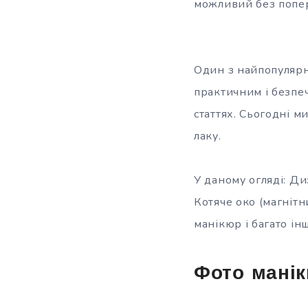
можливий без попере
Один з найпопулярні
практичним і безпе
статтях. Сьогодні м
лаку.
У даному огляді: Ди
Котяче око (магнітн
манікюр і багато і
Фото мані