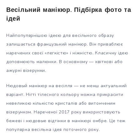
Весільний манікюр. Підбірка фото та
ідей
Найпопулярнішою ідеєю для весільного образу
залишається французький манікюр. Він приваблює
наречених своєї «легкістю» і ніжністю. Класичну ідею
доповнюють малюнки. В основному — квіткові або
ажурні візерунки.
Нюдовый манікюр на весілля — не менш актуальний
варіант. Нігті тілесного кольору можна прикрасити
невеликою кількістю кристалів або витонченим
візерунком. Нареченої 2017 року використовують
бежеві і нюдовые відтінки в манікюрі омбре. Це теж
популярна весільна ідея поточного року.