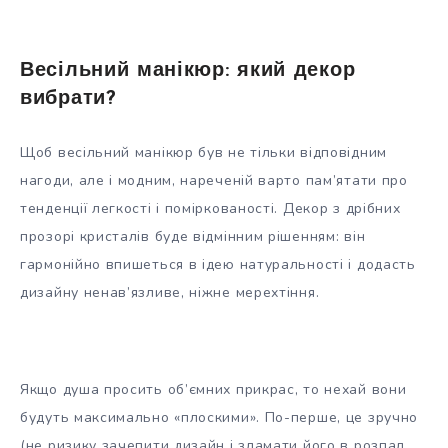
Весільний манікюр: який декор
вибрати?
Щоб весільний манікюр був не тільки відповідним
нагоди, але і модним, нареченій варто пам’ятати про
тенденції легкості і поміркованості. Декор з дрібних
прозорі кристалів буде відмінним рішенням: він
гармонійно впишеться в ідею натуральності і додасть
дизайну ненав’язливе, ніжне мерехтіння.
Якщо душа просить об’ємних прикрас, то нехай вони
будуть максимально «плоскими». По-перше, це зручно
(не ризику зачепити дизайн і зламати його в розпал