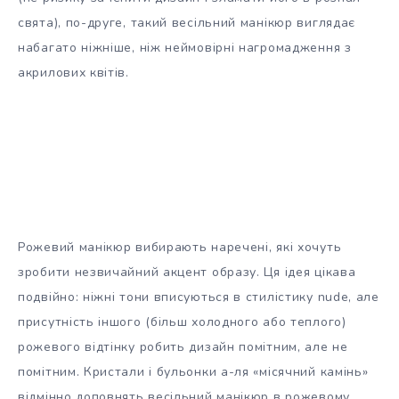
свята), по-друге, такий весільний манікюр виглядає
набагато ніжніше, ніж неймовірні нагромадження з
акрилових квітів.
Рожевий манікюр вибирають наречені, які хочуть
зробити незвичайний акцент образу. Ця ідея цікава
подвійно: ніжні тони вписуються в стилістику nude, але
присутність іншого (більш холодного або теплого)
рожевого відтінку робить дизайн помітним, але не
помітним. Кристали і бульонки а-ля «місячний камінь»
відмінно доповнять весільний манікюр в рожевому