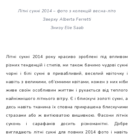
Літні сукні 2014 – фото з колекцій весна-літо
Зверху Alberta Ferretti
Знизу Elie Saab
Літні сукні 2014 року красиво зроблені під впливом
різних тенденцій і стилів, ми також бачимо чудові сукні
чорні і білі сукні в привабливий, веселий квіточку і
навіть з великими, об’ємними квітами, кожен з них ніби
живе своїм особливим життям і рухається від теплого
найніжнішого літнього вітру. Є і блискучі золоті сукні, а
десь навіть тканина їх сповна прикрашена блискучими
стразами або ж витіюватою вишивкою. Фасони літніх
суконь і сарафанів досить різноманітні. Добре
виглядають літні сукні для повних 2014 фото і навіть