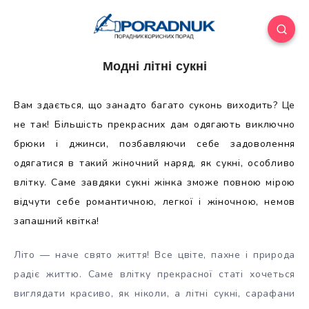
Модні літні сукні
Вам здається, що занадто багато суконь виходить? Це
не так! Більшість прекрасних дам одягають виключно
брюки і джинси, позбавляючи себе задоволення
одягатися в такий жіночний наряд, як сукні, особливо
влітку. Саме завдяки сукні жінка зможе повною мірою
відчути себе
романтичною, легкої і жіночною, немов
запашний квітка!
Літо — наче свято життя! Все цвіте, пахне і природа
радіє життю. Саме влітку прекрасної статі хочеться
виглядати красиво, як ніколи, а літні сукні, сарафани