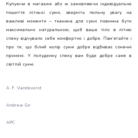
Купуючи в магазині або ж замовляючи індивідуальне
пошиття літньої сукні, зверніть пильну увагу на
важливі моменти – тканина для сукні повинна бути
максимально натуральною, щоб ваше тіло в літню
спеку відчувало себе комфортно і добре. Пам’ятайте і
про те, що білий колір сукні добре відбиває сонячні
промені. У полуденну спеку вам буде добре саме в
світлій сукні.
A. F. Vandevorst
Andrew Gn
APC