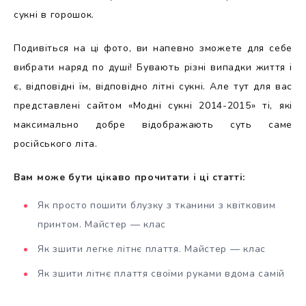
сукні в горошок.
Подивіться на ці фото, ви напевно зможете для себе
вибрати наряд по душі! Бувають різні випадки життя і
є, відповідні їм, відповідно літні сукні. Але тут для вас
представлені сайтом «Модні сукні 2014-2015» ті, які
максимально добре відображають суть саме
російського літа.
Вам може бути цікаво прочитати і ці статті:
Як просто пошити блузку з тканини з квітковим
принтом. Майстер — клас
Як зшити легке літнє плаття. Майстер — клас
Як зшити літнє плаття своїми руками вдома самій