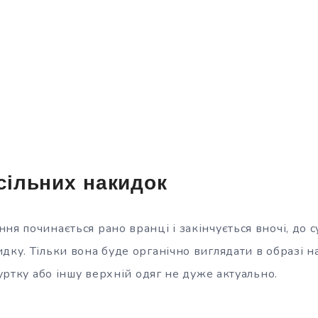
есільних накидок
ня починається рано вранці і закінчується вночі, до с
дку. Тільки вона буде органічно виглядати в образі н
 куртку або іншу верхній одяг не дуже актуально.