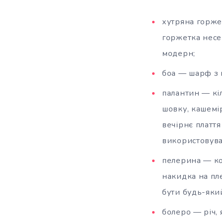
хутряна горже
горжетка несе
модерн;
боа — шарф з 
палантин — кіл
шовку, кашемір
вечірнє платт
використовува
пелерина — ко
накидка на пле
бути будь-яки
болеро — річ, 