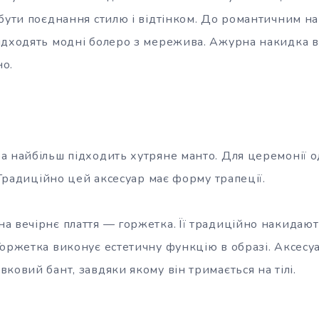
 бути поєднання стилю і відтінком. До романтичним н
ідходять модні болеро з мережива. Ажурна накидка 
о.
а найбільш підходить хутряне манто. Для церемонії 
. Традиційно цей аксесуар має форму трапеції.
а вечірнє плаття — горжетка. Її традиційно накидають
Горжетка виконує естетичну функцію в образі. Аксесу
ковий бант, завдяки якому він тримається на тілі.