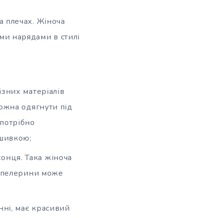
а плечах. Жіноча
ми нарядами в стилі
ізних матеріалів
можна одягнути під
 потрібно
ишивкою;
онця. Така жіноча
ал пелерини може
нні, має красивий