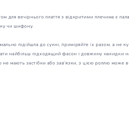
ом для вечірнього плаття з відкритими плечима є пал
вку чи шифону.
льно підійшла до сукні, приміряйте їх разом, а не к
ати найбільш підходящий фасон і довжину накидки на
 не мають застібки або зав’язки, з цією роллю може 