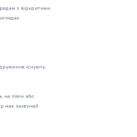
арядам з відкритими
виглядає
одруження існують
 на плечі або
ар має зазвичай