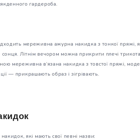
сякденного гардероба.
підходить мереживна ажурна накидка з тонкої пряжі, 
го сонця. Літнім вечором можна прикрити плечі трико
ною мереживна в’язана накидка з товстої пряжі, моделі
ції — прикрашають образ і зігрівають.
акидок
 накидок, які мають свої певні назви: