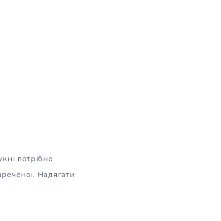
укні потрібно
ареченої. Надягати