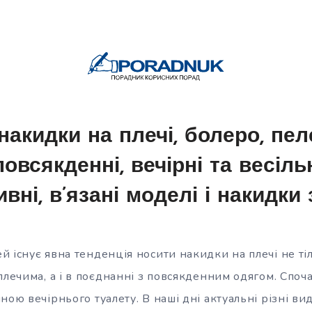
накидки на плечі, болеро, пел
повсякденні, вечірні та весільн
вні, в’язані моделі і накидки 
 існує явна тенденція носити накидки на плечі не тіл
плечима, а і в поєднанні з повсякденним одягом. Спо
ною вечірнього туалету. В наші дні актуальні різні ви