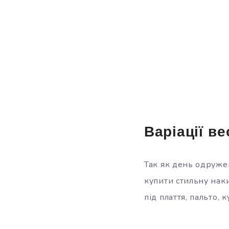
Варіації в
Так як день одружен
купити стильну наки
під плаття, пальто,