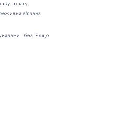
вку, атласу,
реживна в’язана
укавами і без. Якщо