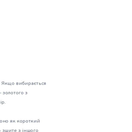
ь. Якщо вибирається
 золотого з
ір.
воно як короткий
 зшите з іншого