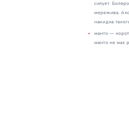
силует. Болеро
мережива. Акс
накидка таког
манто — коротк
манто не має р