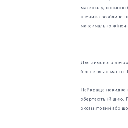
матеріалу, повинно
плечима особливо п
максимально жіночн
Для зимового вечор
білі весільні манто
Найкраща накидка н
обертають їй шию. 
оксамитовий або шов