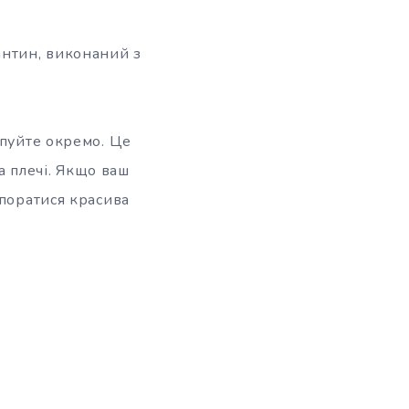
антин, виконаний з
упуйте окремо. Це
 плечі. Якщо ваш
впоратися красива