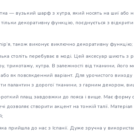
тка — вузький шарф з хутра, який носять на шиї або н
 тільки декоративну функцію, поєднується з відкрити
пір’я, також виконує виключно декоративну функцію;
ька століть перебуває в моді. Цей аксесуар шиють з р
у, трикотажу, хутра. В залежності від тканини, його 
я або як повсякденний варіант. Для урочистого виходу
ти палантин з дорогої тканини, з гарним декором, в
роткий плащ завдовжки до пояса і вище. Має форму с
чі дозволяє створити акцент на тонкій талії. Матері
й;
яка прийшла до нас з Іспанії. Дуже зручна у використа