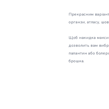
Прекрасним варіант
органзи, атласу, шо
Щоб накидка максима
дозволить вам вибр
палантин або болеро
брошка.