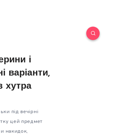
ерини і
і варіанти,
з хутра
ьки під вечірні
чатку цей предмет
ди накидок,