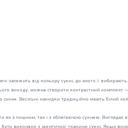
ечі залежить від кольору сукні, до якого її вибирают
нього виходу, можна створити контрастний комплект —
з синім. Весільні накидки традиційно мають білий кол
и як з пишним, так і з облягаючою сукнею. Виглядає 
 бути виконано з ідентичної тканини сукні. Якщо воно