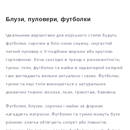
Блузи, пуловери, футболки
Ідеальними варіантами для морського стилю будуть
футболки, сорочки в біло-синю смужку, смугастий
легкий пуловер з V-подібним вирізом або круглою
горловиною. Хоча сьогодні в тренді є різноманітність:
туніки, топи, футболки та майки в характерній колірній
гамі виглядають вельми актуально і свіжо. Футболки,
туніки та інші топи виконуються з натуральних
дихаючих тканин: віскоза, льон, трикотаж, бавовна.
Футболки, блузки, сорочки і майки за формою
нагадують матроски. Футболки та туніки можуть бути
різними: злегка обтягують силует або повністю