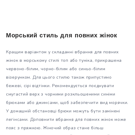
Морський стиль для повних жінок
Кращим варіантом у складанні вбрання для повних
жінок в морському стилі топ або туніка, прикрашена
червоно-білим, чорно-білим або синьо-білим
візерунком. Для цього стилю також припустимо
бежеві, сірі відтінки. Рекомендується поєднувати
смугастий верх з чорними розкльошеними синіми
брюками або джинсами, щоб забезпечити вид морячки.
У домашній обстановці брюки можуть бути замінені
легінсами. Доповнити вбрання для повних жінок може
пояс з пряжкою. Жіночий образ стане більш