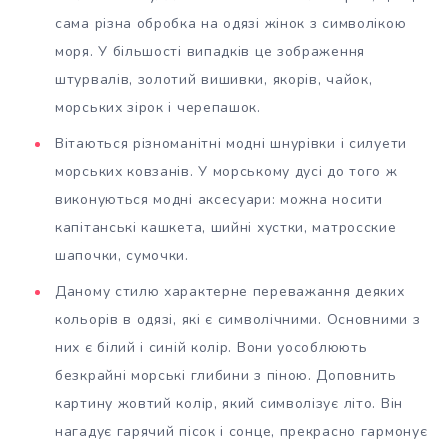
сама різна обробка на одязі жінок з символікою
моря. У більшості випадків це зображення
штурвалів, золотий вишивки, якорів, чайок,
морських зірок і черепашок.
Вітаються різноманітні модні шнурівки і силуети
морських ковзанів. У морському дусі до того ж
виконуються модні аксесуари: можна носити
капітанські кашкета, шийні хустки, матросские
шапочки, сумочки.
Даному стилю характерне переважання деяких
кольорів в одязі, які є символічними. Основними з
них є білий і синій колір. Вони уособлюють
безкрайні морські глибини з піною. Доповнить
картину жовтий колір, який символізує літо. Він
нагадує гарячий пісок і сонце, прекрасно гармонує