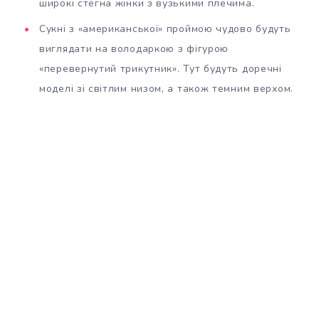
широкі стегна жінки з вузькими плечима.
Сукні з «американської» проймою чудово будуть
виглядати на володаркою з фігурою
«перевернутий трикутник». Тут будуть доречні
моделі зі світлим низом, а також темним верхом.