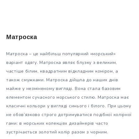
Матроска
Матроска – це найбільш популярний «морський»
варіант одягу. Матроска являє блузку з великим,
частіше білим, квадратним відкладним коміром, а
також смужками. Матроска дійшла до наших днів
майже у незміненому вигляді. Вона стала базовим
елементом сучасного морського стилю. Матроска має
класичні кольори у вигляді синього і білого. При цьому
не обов’язково строго дотримуватися подібної колірної
гами: в морських колекціях дизайнерів часто
зустрічається золотий колір разом з чорним.