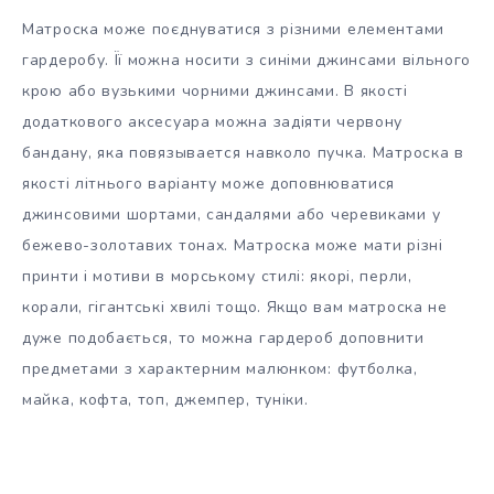
Матроска може поєднуватися з різними елементами
гардеробу. Її можна носити з синіми джинсами вільного
крою або вузькими чорними джинсами. В якості
додаткового аксесуара можна задіяти червону
бандану, яка повязывается навколо пучка. Матроска в
якості літнього варіанту може доповнюватися
джинсовими шортами, сандалями або черевиками у
бежево-золотавих тонах. Матроска може мати різні
принти і мотиви в морському стилі: якорі, перли,
корали, гігантські хвилі тощо. Якщо вам матроска не
дуже подобається, то можна гардероб доповнити
предметами з характерним малюнком: футболка,
майка, кофта, топ, джемпер, туніки.