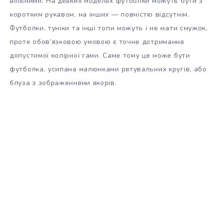
вільними. На деяких моделях футболки можуть бути з
коротким рукавом, на інших — повністю відсутнім.
Футболки, туніки та інші топи можуть і не мати смужок,
проте обов’язковою умовою є точне дотримання
допустимої колірної гами. Саме тому це може бути
футболка, усипана малюнками рятувальних кругів, або
блуза з зображеннями якорів.