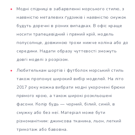
Модні спідниці в забарвленні морського стилю, з
наявністю металевих ґудзиків і наявністю смужок
будуть доречні в різних випадках. В офіс краще
носити трапецевідний і прямий крій, модель
полусолнце, довжиною трохи нижче коліна або до
середини. Надати образу чуттєвості зможуть
довгі моделі з розрізом.
Любителькам шортів і футболок морський стиль
також пропонує широкий вибір моделей. На літо
2017 року можна вибрати модні укорочені брюки
прямого крою, а також широкі розкльошені
фасони. Колір будь — чорний, білий, синій, в
смужку або без неї. Матеріал може бути
різноманітним: джинсова тканина, льон, легкий
трикотаж або бавовна.