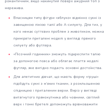
романтичним, якщо накинутий поверх ажурний топ з
мережива.
Власницям типу фігури «яблуко» відмінно сукні із
завищеною лінією талії або А-силуету. Для тих, у
кого немає суттєвих проблем з животиком, можна
приміряти приталені моделі у вигляді прямого
силуету або футляра.
«Пісочний годинник» зможуть підкреслити талію
за допомогою пояса або облягає плаття моделі
футляр, яке вигідно подасть основні достоїнства.
Для апетитних дівчат, що мають форму «груші»
підійдуть сукні з м’яких тканин, з розкльошеною
спідницею і приталеним верхи. Виріз у вигляді
витягнутого прямокутника або човники, світлий
верх і тонкі бретелі допоможуть врівноважити