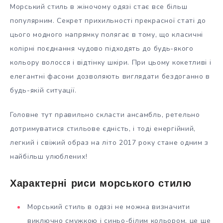
Морський стиль в жіночому одязі стає все більш
популярним. Секрет прихильності прекрасної статі до
цього модного напрямку полягає в тому, що класичні
колірні поєднання чудово підходять до будь-якого
кольору волосся і відтінку шкіри. При цьому кокетливі і
елегантні фасони дозволяють виглядати бездоганно в
будь-якій ситуації.
Головне тут правильно скласти ансамбль, ретельно
дотримуватися стильове єдність, і тоді енергійний,
легкий і свіжий образ на літо 2017 року стане одним з
найбільш улюблених!
Характерні риси морського стилю
Морський стиль в одязі не можна визначити
виключно смужкою і синьо-білим кольором, це ще