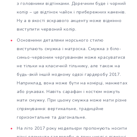
з головними відтінками. Доречним буде і чорний
колір – це відтінок чайок і прибережних каменів.
Ну а в якості яскравого акценту може відмінно
виступити червоний колір.
Основними деталями морського стилю
виступають смужка і матроска. Смужка з біло-
синьо-червоним чергуванням може красуватися
не тільки на класичній тільнику, але також на
будь-якій іншій модному одязі гардеробу 2017.
Наприклад, вона може бути на комірці, манжетах
або рукавах. Навіть сарафан і костюм можуть
мати смужку. При цьому смужка може мати різне
спрямування: вертикальне, традиційне
горизонтальне та діагональне.
На літо 2017 року модельєри пропонують носити
різні елементи гардеробу, в тому числі є відмінні