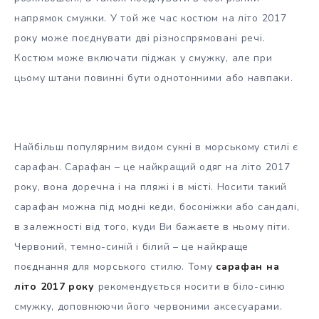
напрямок смужки. У той же час костюм на літо 2017
року може поєднувати дві різноспрямовані речі.
Костюм може включати піджак у смужку, але при
цьому штани повинні бути однотонними або навпаки.
Найбільш популярним видом сукні в морському стилі є
сарафан. Сарафан – це найкращий одяг на літо 2017
року, вона доречна і на пляжі і в місті. Носити такий
сарафан можна під модні кеди, босоніжки або сандалі,
в залежності від того, куди Ви бажаєте в ньому піти.
Червоний, темно-синій і білий – це найкраще
поєднання для морського стилю. Тому
сарафан на
літо 2017 року
рекомендується носити в біло-синю
смужку, доповнюючи його червоними аксесуарами.