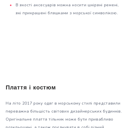
В якості аксесуарів можна носити шкіряні ремені,
які прикрашені бляшками з морської символікою.
Плаття і костюм
На літо 2017 року одяг в морському стилі представили
переважна більшість світових дизайнерських будинків.
Оригінальне плаття тільник може бути привабливо
розкльошені, а також поєднувати в собі різний