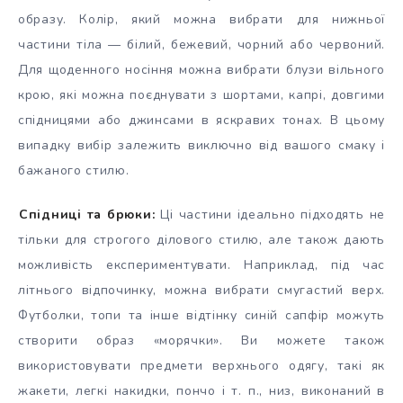
образу. Колір, який можна вибрати для нижньої
частини тіла — білий, бежевий, чорний або червоний.
Для щоденного носіння можна вибрати блузи вільного
крою, які можна поєднувати з шортами, капрі, довгими
спідницями або джинсами в яскравих тонах. В цьому
випадку вибір залежить виключно від вашого смаку і
бажаного стилю.
Спідниці та брюки:
Ці частини ідеально підходять не
тільки для строгого ділового стилю, але також дають
можливість експериментувати. Наприклад, під час
літнього відпочинку, можна вибрати смугастий верх.
Футболки, топи та інше відтінку синій сапфір можуть
створити образ «морячки». Ви можете також
використовувати предмети верхнього одягу, такі як
жакети, легкі накидки, пончо і т. п., низ, виконаний в