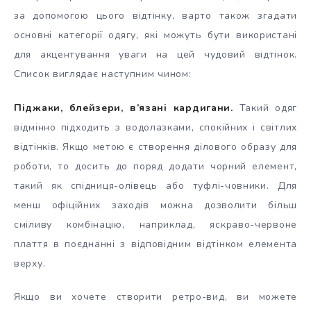
за допомогою цього відтінку, варто також згадати
основні категорії одягу, які можуть бути використані
для акцентування уваги на цей чудовий відтінок.
Список виглядає наступним чином:
Піджаки, блейзери, в’язані кардигани.
Такий одяг
відмінно підходить з водолазками, спокійних і світлих
відтінків. Якщо метою є створення ділового образу для
роботи, то досить до поряд додати чорний елемент,
такий як спідниця-олівець або туфлі-човники. Для
менш офіційних заходів можна дозволити більш
сміливу комбінацію, наприклад, яскраво-червоне
плаття в поєднанні з відповідним відтінком елемента
верху.
Якщо ви хочете створити ретро-вид, ви можете