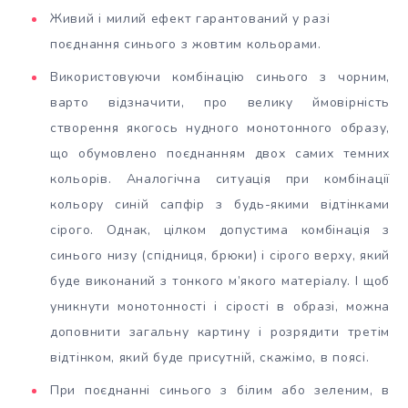
Живий і милий ефект гарантований у разі
поєднання синього з жовтим кольорами.
Використовуючи комбінацію синього з чорним,
варто відзначити, про велику ймовірність
створення якогось нудного монотонного образу,
що обумовлено поєднанням двох самих темних
кольорів. Аналогічна ситуація при комбінації
кольору синій сапфір з будь-якими відтінками
сірого. Однак, цілком допустима комбінація з
синього низу (спідниця, брюки) і сірого верху, який
буде виконаний з тонкого м’якого матеріалу. І щоб
уникнути монотонності і сірості в образі, можна
доповнити загальну картину і розрядити третім
відтінком, який буде присутній, скажімо, в поясі.
При поєднанні синього з білим або зеленим, в