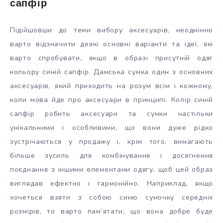
сапфір
Підійшовши до теми вибору аксесуарів, неодмінно
варто відзначити деякі основні варіанти та ідеї, які
варто спробувати, якщо в образі присутній одяг
кольору синій сапфір. Дамська сумка один з основних
аксесуарів, який приходить на розум всім і кожному,
коли мова йде про аксесуари в принципі. Колір синій
сапфір робить аксесуари та сумки настільки
унікальними і особливими, що вони дуже рідко
зустрічаються у продажу і, крім того, вимагають
більше зусиль для комбінування і досягнення
поєднання з іншими елементами одягу, щоб цей образ
виглядав ефектно і гармонійно. Наприклад, якщо
хочеться взяти з собою синю сумочку середніх
розмірів, то варто пам’ятати, що вона добре буде