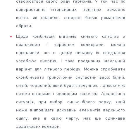
створюється свого роду гармонія. У той час як
використання інтенсивних, помітних рожевих
квітів, як правило, створює більш романтичні
образи.
Щодо комбінацій відтінків синього сапфіра з
оранжевим і червоним кольорами, можна
відзначити, що в цьому випадку їх поєднання
уособлює енергію, і таке поєднання ідеальний
варіант для літнього періоду. Можна спробувати
скомбінувати триколірний смугастий верх: білий,
синій, червоний, який буде сполучною ланкою між
синіми штанами і червоним жакетом. Аналогічна
ситуація, при виборі синьо-білого верху, який
може відповідати яскравим елементів верхнього
одягу, яка в свою чергу, має ще один-два
додаткових кольори.