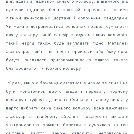
виглядати з піджаком синього кольору, відмінного від
сумочки відтінку, білої простий сорочкою, тонкими
літніми джинсовими шортами і молочними сандалями.
Чи можна дотримуватися основних правил сумісності
одягу кольору синій сапфір з одягом інших кольорів,
такий наряд також буде виглядати гідно. Металеві
аксесуари, срібні чи золоті прикраси або біжутерія,
будуть виглядати приголомшливо з одягом такого
благородного і глибокого кольору.
У разі, якщо є бажання одягатися в чорне та синє і не
бути монотонної, варто віддати перевагу чорному
кольору в туфлях і джинсах. Сумочку в такому випадку
варто вибрати саме синього кольору, вона важливий
аксесуар в подібному вбранні. Поєднуючи шикарні
ультрамаринові замшеві балетки із сумочкою на тон
світліше взуття, також створить неповторний,