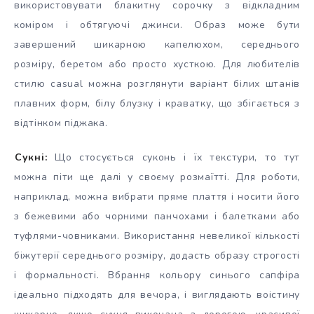
використовувати блакитну сорочку з відкладним
коміром і обтягуючі джинси. Образ може бути
завершений шикарною капелюхом, середнього
розміру, беретом або просто хусткою. Для любителів
стилю casual можна розглянути варіант білих штанів
плавних форм, білу блузку і краватку, що збігається з
відтінком піджака.
Сукні:
Що стосується суконь і їх текстури, то тут
можна піти ще далі у своєму розмаїтті. Для роботи,
наприклад, можна вибрати пряме плаття і носити його
з бежевими або чорними панчохами і балетками або
туфлями-човниками. Використання невеликої кількості
біжутерії середнього розміру, додасть образу строгості
і формальності. Вбрання кольору синього сапфіра
ідеально підходять для вечора, і виглядають воістину