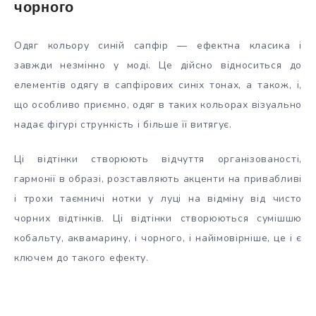
чорного
Одяг кольору синій сапфір — ефектна класика і
завжди незмінно у моді. Це дійсно відноситься до
елементів одягу в сапфірових синіх тонах, а також, і,
що особливо приємно, одяг в таких кольорах візуально
надає фігурі стрункість і більше її витягує.
Ці відтінки створюють відчуття організованості,
гармонії в образі, розставляють акценти на привабливі
і трохи таємничі нотки у луці на відміну від чисто
чорних відтінків. Ці відтінки створюються сумішшю
кобальту, аквамарину, і чорного, і найімовірніше, це і є
ключем до такого ефекту.