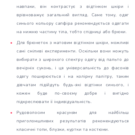
навпаки, він контрастує з відтінком шкіри і
врівноважує загальний вигляд.
Саме тому, одяг
синього кольору сапфіра рекомендується одягати
на нижню частину тіла, тобто спідниці або брюки.
Для брюнеток з матовим відтінком шкіри, можливі
самі сміливі експерименти. Оскільки вони можуть
вибирати з широкого спектру одягу від пальто до
вечірніх суконь, і ця універсальність до фасонів
одягу поширюється і на колірну палітру, таким
дівчатам підійдуть будь-які відтінки синього, і
кожен буде по-своєму добре і вигідно
підкреслювати її індивідуальність.
Рудоволосим красуням для найбільш
приголомшливих результатів рекомендуються
класичні топи, блузки, куртки та костюми.