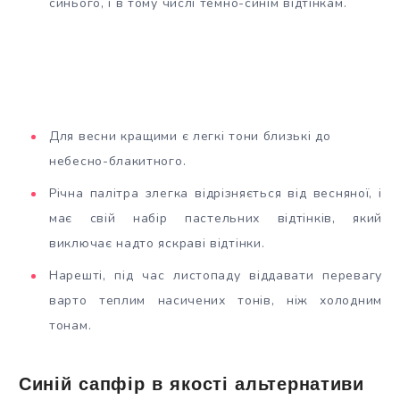
синього, і в тому числі темно-синім відтінкам.
Для весни кращими є легкі тони близькі до
небесно-блакитного.
Річна палітра злегка відрізняється від весняної, і
має свій набір пастельних відтінків, який
виключає надто яскраві відтінки.
Нарешті, під час листопаду віддавати перевагу
варто теплим насичених тонів, ніж холодним
тонам.
Синій сапфір в якості альтернативи