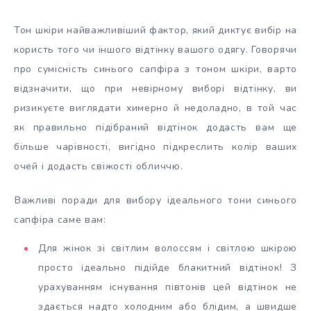
Тон шкіри найважливіший фактор, який диктує вибір на
користь того чи іншого відтінку вашого одягу. Говорячи
про сумісність синього сапфіра з тоном шкіри, варто
відзначити, що при невірному виборі відтінку, ви
ризикуєте виглядати химерно й недоладно, в той час
як правильно підібраний відтінок додасть вам ще
більше чарівності, вигідно підкреслить колір ваших
очей і додасть свіжості обличчю.
Важливі поради для вибору ідеального тони синього
сапфіра саме вам:
Для жінок зі світлим волоссям і світлою шкірою
просто ідеально підійде блакитний відтінок! З
урахуванням існування півтонів цей відтінок не
здається надто холодним або блідим, а швидше