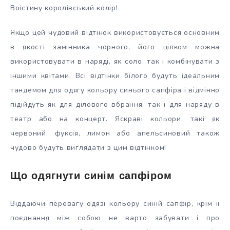
Воістину королівський колір!
Якщо цей чудовий відтінок використовується основним
в якості замінника чорного, його цілком можна
використовувати в наряді, як соло, так і комбінувати з
іншими квітами. Всі відтінки білого будуть ідеальним
тандемом для одягу кольору синього сапфіра і відмінно
підійдуть як для ділового вбрання, так і для наряду в
театр або на концерт. Яскраві кольори, такі як
червоний, фуксія, лимон або апельсиновий також
чудово будуть виглядати з цим відтінком!
Що одягнути синім сапфіром
Віддаючи перевагу одязі кольору синій сапфір, крім її
поєднання між собою не варто забувати і про