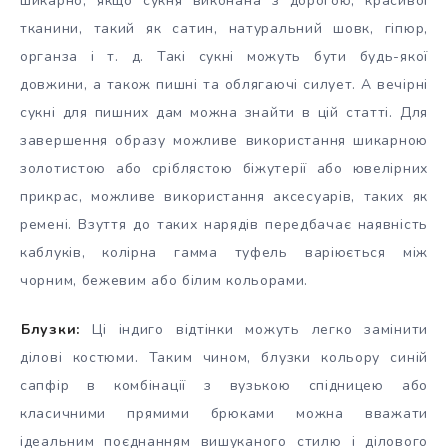
шикарно, якщо сукня виконана з дорогою, красивої
тканини, такий як сатин, натуральний шовк, гіпюр,
органза і т. д. Такі сукні можуть бути будь-якої
довжини, а також пишні та облягаючі силует. А вечірні
сукні для пишних дам можна знайти в цій статті. Для
завершення образу можливе використання шикарною
золотистою або сріблястою біжутерії або ювелірних
прикрас, можливе використання аксесуарів, таких як
ремені. Взуття до таких нарядів передбачає наявність
каблуків, колірна гамма туфель варіюється між
чорним, бежевим або білим кольорами.
Блузки:
Ці індиго відтінки можуть легко замінити
ділові костюми. Таким чином, блузки кольору синій
сапфір в комбінації з вузькою спідницею або
класичними прямими брюками можна вважати
ідеальним поєднанням вишуканого стилю і ділового