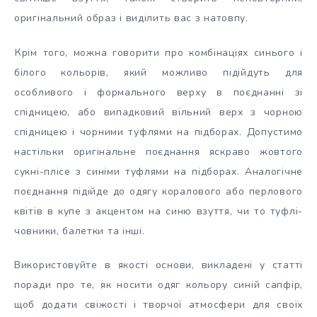
оригінальний образ і виділить вас з натовпу.
Крім того, можна говорити про комбінаціях синього і
білого кольорів, який можливо підійдуть для
особливого і формального верху в поєднанні зі
спідницею, або випадковий вільний верх з чорною
спідницею і чорними туфлями на підборах. Допустимо
настільки оригінальне поєднання яскраво жовтого
сукні-плісе з синіми туфлями на підборах. Аналогічне
поєднання підійде до одягу коралового або перлового
квітів в купе з акцентом на синю взуття, чи то туфлі-
човники, балетки та інші.
Використовуйте в якості основи, викладені у статті
поради про те, як носити одяг кольору синій сапфір,
щоб додати свіжості і творчої атмосфери для своїх