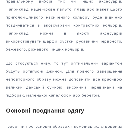
правильному виборі тих чи інших аксесуарів.
Наприклад, кашемірове пальто, плащ або жакет цього
приголомшливого насиченого кольору буде відмінно
поєднуватися з аксесуарами контрастних кольорів.
Наприклад, можна в якості аксесуарів
використовувати шарфи, хустки, рукавички червоного,
бежевого, рожевого і інших кольорів.
Що стосується низу, то тут оптимальним варіантом
будуть обтягуючі джинси. Для повного завершення
неповторного образу можна доповнити все красивою
великий дамській сумкою, високими черевиками на
підборах, маленької капелюхом або беретом.
Основні поєднання одягу
Говорячи про основні образах і комбінаціях, створених