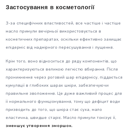
Застосування в косметології
З-за специфічних властивостей, все частіше і частіше
масло примули вечірньої використовується в
косметичних препаратах, оскільки ефективно захищає
епідерміс від надмірного пересушування і лущення.
Крім того, воно відноситься до ряду компонентів, що
характеризуються великою легкістю вбирання. Після
проникнення через роговий шар епідермісу, піддається
кумуляції в глибоких шарах шкіри, забезпечуючи
правильне зволоження. Це дуже важливий процес для
її нормального функціонування, тому що дефіцит води
призводить до того, що шкіра стає суха, мало
еластична, швидше старіє. Масло примули тонізує її,
зменшує утворення зморшок.