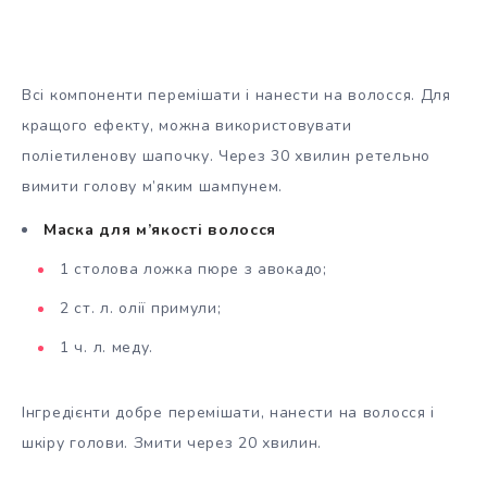
Всі компоненти перемішати і нанести на волосся. Для
кращого ефекту, можна використовувати
поліетиленову шапочку. Через 30 хвилин ретельно
вимити голову м’яким шампунем.
Маска для м’якості волосся
1 столова ложка пюре з авокадо;
2 ст. л. олії примули;
1 ч. л. меду.
Інгредієнти добре перемішати, нанести на волосся і
шкіру голови. Змити через 20 хвилин.