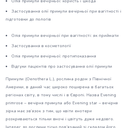
Олія примули вечірньої: користь і шкода
Застосування олії примули вечірньої при вагітності і
підготовки до пологів
Олія примули вечірньої при вагітності: як приймати
Застосування в косметології
Олія примули вечірньої: протипоказання
Відгуки пацієнтів про застосування олії примули
Примули (Oenothera L.), рослина родом з Північної
Америки, в даний час широко поширена в багатьох
регіонах світу, в тому числі і в Європі. Назва Evening
primrose – вечірня примула або Evening star – вечірня
зірка має зв’язок з тим, що квіти енотери
розкриваються тільки вночі і цвітуть дуже недовго.
Інтерес до рослини тісно пов’язаний зі складом його