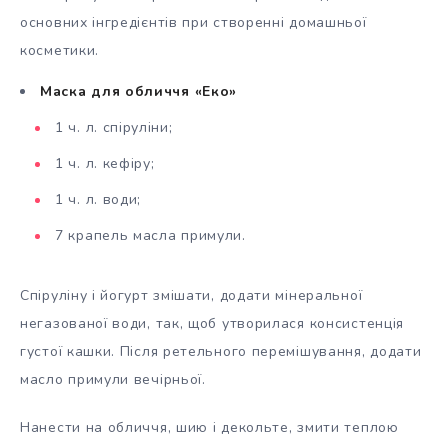
основних інгредієнтів при створенні домашньої
косметики.
Маска для обличчя «Еко»
1 ч. л. спіруліни;
1 ч. л. кефіру;
1 ч. л. води;
7 крапель масла примули.
Спіруліну і йогурт змішати, додати мінеральної
негазованої води, так, щоб утворилася консистенція
густої кашки. Після ретельного перемішування, додати
масло примули вечірньої.
Нанести на обличчя, шию і декольте, змити теплою