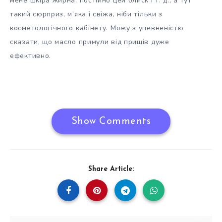
мене шкіра жирна, постійно цей блиск і т. д., а тут
такий сюрприз, м’яка і свіжа, ніби тільки з
косметологічного кабінету. Можу з упевненістю
сказати, що масло примули від прищів дуже
ефективно.
Show Comments
Share Article: