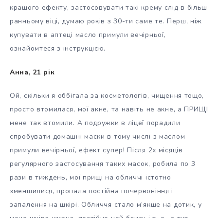
кращого ефекту, застосовувати такі крему слід в більш
ранньому віці, думаю років з 30-ти саме те. Перш, ніж
купувати в аптеці масло примули вечірньої,
ознайомтеся з інструкцією.
Анна, 21 рік
Ой, скільки я оббігала за косметологів, чищення тощо,
просто втомилася, мої акне, та навіть не акне, а ПРИЩІ
мене так втомили. А подружки в ліцеї порадили
спробувати домашні маски в тому числі з маслом
примули вечірньої, ефект супер! Після 2х місяців
регулярного застосування таких масок, робила по 3
рази в тиждень, мої прищі на обличчі істотно
зменшилися, пропала постійна почервоніння і
запалення на шкірі. Обличчя стало м’якше на дотик, у