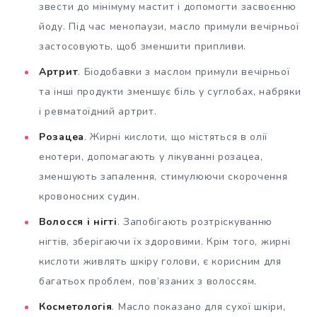
звести до мінімуму мастит і допомогти засвоєнню
йоду. Під час менопаузи, масло примули вечірньої
застосовують, щоб зменшити припливи.
Артрит
. Біодобавки з маслом примули вечірньої
та інші продукти зменшує біль у суглобах, набряки
і ревматоїдний артрит.
Розацеа
. Жирні кислоти, що містяться в олії
енотери, допомагають у лікуванні розацеа,
зменшують запалення, стимулюючи скорочення
кровоносних судин.
Волосся і нігті
. Запобігають розтріскуванню
нігтів, зберігаючи їх здоровими. Крім того, жирні
кислоти живлять шкіру голови, є корисним для
багатьох проблем, пов’язаних з волоссям.
Косметологія
. Масло показано для сухої шкіри,