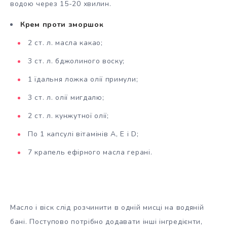
водою через 15-20 хвилин.
Крем проти зморшок
2 ст. л. масла какао;
3 ст. л. бджолиного воску;
1 їдальня ложка олії примули;
3 ст. л. олії мигдалю;
2 ст. л. кунжутної олії;
По 1 капсулі вітамінів А, Е і D;
7 крапель ефірного масла герані.
Масло і віск слід розчинити в одній мисці на водяній
бані. Поступово потрібно додавати інші інгредієнти,