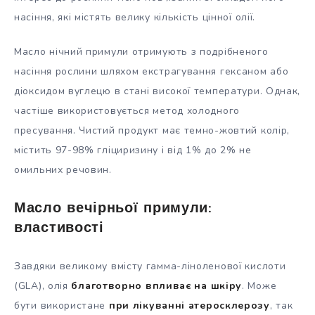
насіння, які містять велику кількість цінної олії.
Масло нічний примули отримують з подрібненого
насіння рослини шляхом екстрагування гексаном або
діоксидом вуглецю в стані високої температури. Однак,
частіше використовується метод холодного
пресування. Чистий продукт має темно-жовтий колір,
містить 97-98% гліциризину і від 1% до 2% не
омильних речовин.
Масло вечірньої примули:
властивості
Завдяки великому вмісту гамма-ліноленової кислоти
(GLA), олія
благотворно впливає на шкіру
. Може
бути використане
при лікуванні атеросклерозу
, так