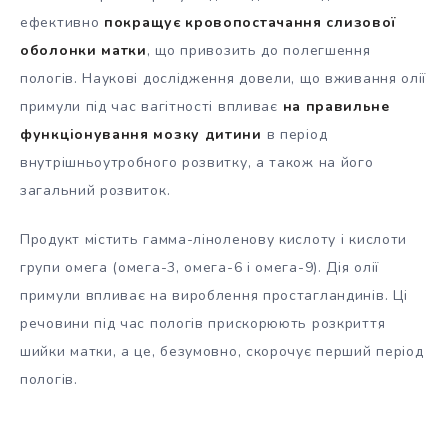
ефективно
покращує кровопостачання слизової
оболонки матки
, що привозить до полегшення
пологів. Наукові дослідження довели, що вживання олії
примули під час вагітності впливає
на правильне
функціонування мозку дитини
в період
внутрішньоутробного розвитку, а також на його
загальний розвиток.
Продукт містить гамма-ліноленову кислоту і кислоти
групи омега (омега-3, омега-6 і омега-9). Дія олії
примули впливає на вироблення простагландинів. Ці
речовини під час пологів прискорюють розкриття
шийки матки, а це, безумовно, скорочує перший період
пологів.