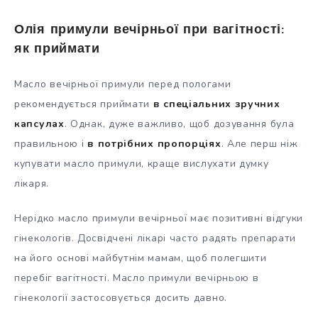
Олія примули вечірньої при вагітності:
як приймати
Масло вечірньої примули перед пологами
рекомендується приймати
в спеціальних зручних
капсулах
. Однак, дуже важливо, щоб дозування була
правильною і
в потрібних пропорціях
. Але перш ніж
купувати масло примули, краще вислухати думку
лікаря.
Нерідко масло примули вечірньої має позитивні відгуки
гінекологів. Досвідчені лікарі часто радять препарати
на його основі майбутнім мамам, щоб полегшити
перебіг вагітності. Масло примули вечірньою в
гінекології застосовується досить давно.