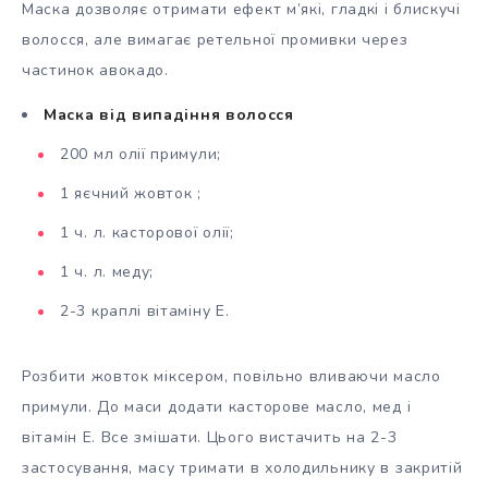
Маска дозволяє отримати ефект м’які, гладкі і блискучі
волосся, але вимагає ретельної промивки через
частинок авокадо.
Маска від випадіння волосся
200 мл олії примули;
1 яєчний жовток ;
1 ч. л. касторової олії;
1 ч. л. меду;
2-3 краплі вітаміну Е.
Розбити жовток міксером, повільно вливаючи масло
примули. До маси додати касторове масло, мед і
вітамін Е. Все змішати. Цього вистачить на 2-3
застосування, масу тримати в холодильнику в закритій