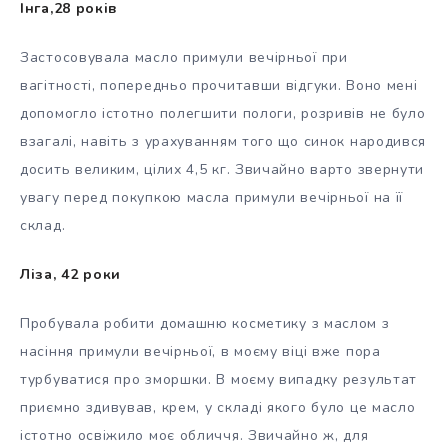
Інга,28 років
Застосовувала масло примули вечірньої при
вагітності, попередньо прочитавши відгуки. Воно мені
допомогло істотно полегшити пологи, розривів не було
взагалі, навіть з урахуванням того що синок народився
досить великим, цілих 4,5 кг. Звичайно варто звернути
увагу перед покупкою масла примули вечірньої на її
склад.
Ліза, 42 роки
Пробувала робити домашню косметику з маслом з
насіння примули вечірньої, в моєму віці вже пора
турбуватися про зморшки. В моєму випадку результат
приємно здивував, крем, у складі якого було це масло
істотно освіжило моє обличчя. Звичайно ж, для