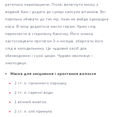
ретельно перемішуючи. Після, витягнути миску з
водяній бані і додати до суміші капсули вітамінів. Всі
повільно збивати до тих пір, поки не вийде однорідна
маса. В кінці додається масло герані. Крем слід
перекласти в стерильну баночку. Його можна
застосовувати протягом 3-х місяців, зберігати його
слід в холодильнику. Це чудовий засіб для
збезводненої і сухої шкіри. Чудово зволожує і
омолоджує.
Маска для зміцнення і зростання волосся
2 ст. л. гірчичного порошку;
2 ст. л. гарячої води;
1 яєчний жовток;
2 ст. л. олії примули.