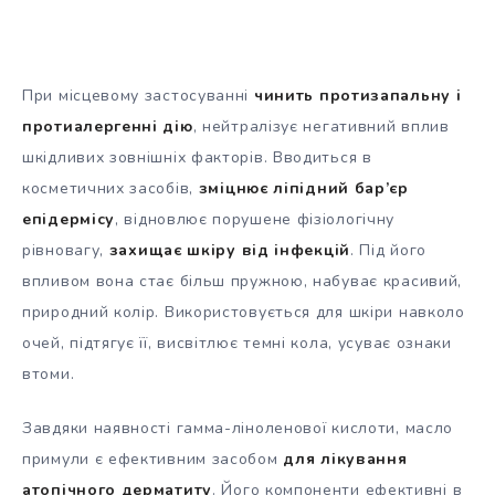
При місцевому застосуванні
чинить протизапальну і
протиалергенні дію
, нейтралізує негативний вплив
шкідливих зовнішніх факторів. Вводиться в
косметичних засобів,
зміцнює ліпідний бар’єр
епідермісу
, відновлює порушене фізіологічну
рівновагу,
захищає шкіру від інфекцій
. Під його
впливом вона стає більш пружною, набуває красивий,
природний колір. Використовується для шкіри навколо
очей, підтягує її, висвітлює темні кола, усуває ознаки
втоми.
Завдяки наявності гамма-ліноленової кислоти, масло
примули є ефективним засобом
для лікування
атопічного дерматиту
. Його компоненти ефективні в