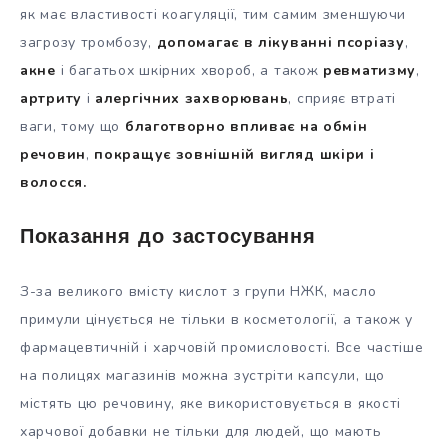
як має властивості коагуляції, тим самим зменшуючи
загрозу тромбозу,
допомагає в лікуванні псоріазу
,
акне
і багатьох шкірних хвороб, а також
ревматизму
,
артриту
і
алергічних захворювань
, сприяє втраті
ваги, тому що
благотворно впливає на обмін
речовин
,
покращує зовнішній вигляд шкіри і
волосся.
Показання до застосування
З-за великого вмісту кислот з групи НЖК, масло
примули цінується не тільки в косметології, а також у
фармацевтичній і харчовій промисловості. Все частіше
на полицях магазинів можна зустріти капсули, що
містять цю речовину, яке використовується в якості
харчової добавки не тільки для людей, що мають