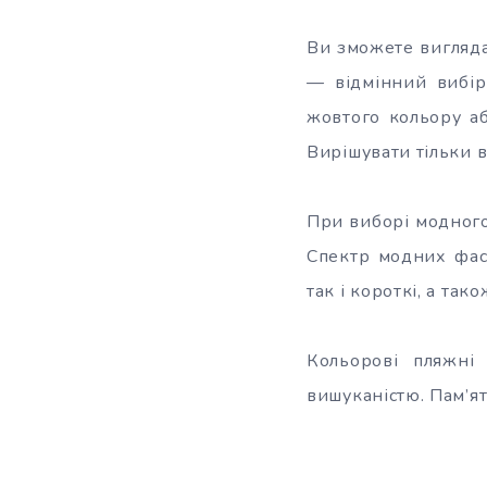
Ви зможете виглядат
— відмінний вибір
жовтого кольору а
Вирішувати тільки в
При виборі модного
Спектр модних фа
так і короткі, а та
Кольорові пляжні
вишуканістю. Пам’ят