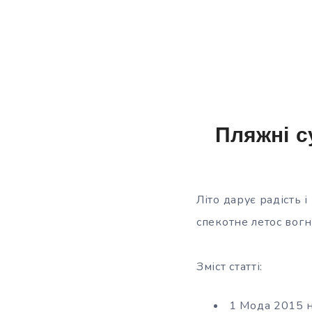
Пляжні с
Літо дарує радість 
спекотне летос вогн
Зміст статті:
1 Мода 2015 н