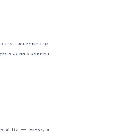
повним і завершеним.
нують один з одним і
ться! Ви — жінка, а