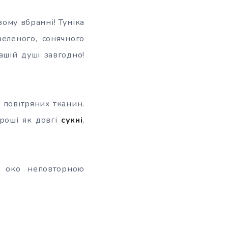
вому вбранні! Туніка
еленого, сонячного
шій душі завгодно!
 повітряних тканин.
роші як довгі
сукні
,
ь око неповторною