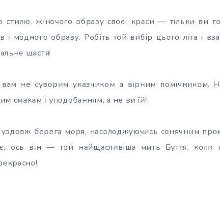
 стилю, жіночого образу своєї краси — тільки ви г
ів і модного образу. Робіть той вибір цього літа і вз
альне щастя!
 вам не суворим указчиком а вірним помічником. 
м смакам і уподобанням, а не ви їй!
у уздовж берега моря, насолоджуючись сонячним про
є, ось він — той найщасливіша мить Буття, коли х
рекрасно!