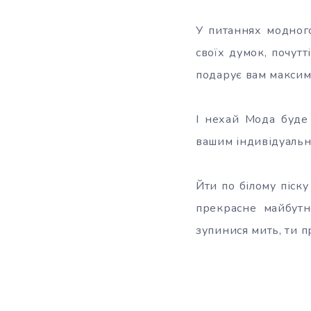
У питаннях модного
своїх думок, почутт
подарує вам максим
І нехай Мода буде
вашим індивідуальни
Йти по білому піск
прекрасне майбутн
зупинися мить, ти п