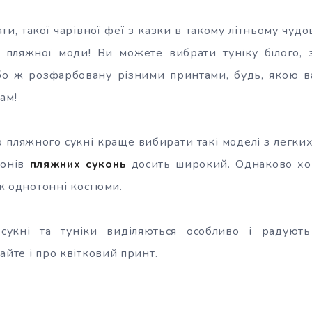
и, такої чарівної феї з казки в такому літньому чудо
 пляжної моди! Ви можете вибрати туніку білого, з
бо ж розфарбовану різними принтами, будь, якою ва
ам!
 пляжного сукні краще вибирати такі моделі з легких
сонів
пляжних
суконь
досить широкий. Однаково хо
кож однотонні костюми.
 сукні та туніки виділяються особливо і радуют
айте і про квітковий принт.