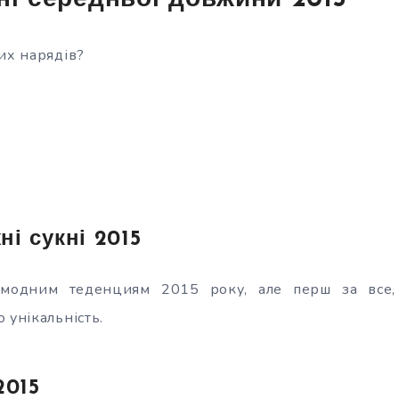
ні середньої довжини 2015
их нарядів?
ні сукні 2015
модним теденциям 2015 року, але перш за все, 
 унікальність.
2015