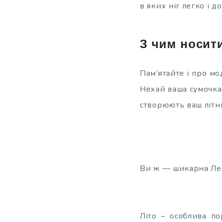
в яких ніг легко і д
З чим носити
Пам’ятайте і про мо
Нехай ваша сумочка,
створюють ваш літні
Ви ж — шикарна Лед
Літо – особлива по