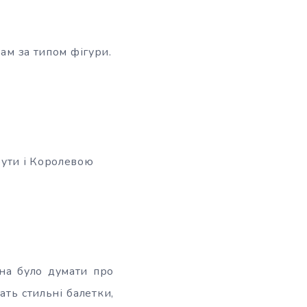
вам за типом фігури.
бути і Королевою
жна було думати про
ать стильні балетки,