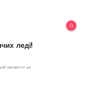
чих леді!
 щоб провести це