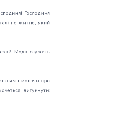
осподиня! Господиня
агалі по життю, який
Нехай Мода служить
мінням і мріючи про
очеться вигукнути: