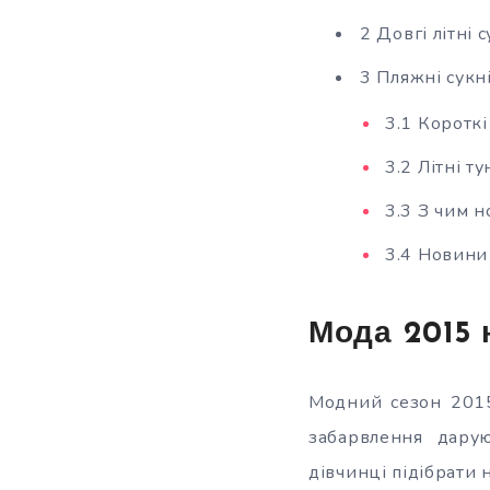
2 Довгі літні 
3 Пляжні сукн
3.1 Коротк
3.2 Літні т
3.3 З чим н
3.4 Новини
Мода 2015 
Модний сезон 2015
забарвлення дарую
дівчинці підібрати н