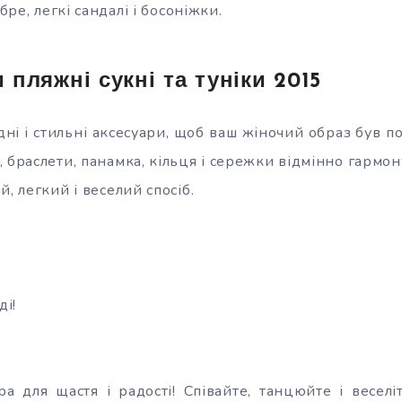
обре, легкі сандалі і босоніжки.
 пляжні сукні та туніки 2015
дні і стильні аксесуари, щоб ваш жіночий образ був 
 браслети, панамка, кільця і сережки відмінно гармо
й, легкий і веселий спосіб.
і!
ра для щастя і радості! Співайте, танцюйте і веселі