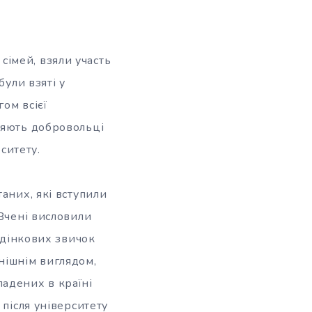
імей, взяли участь
були взяті у
гом всієї
ляють добровольці
ситету.
аних, які вступили
 Вчені висловили
ведінкових звичок
нішнім виглядом,
кладених в країні
 після університету