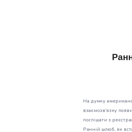
Ранн
На думку американс
взаємозв’язку появи
поспішати з реєстра
Ранній шлюб, як
вст