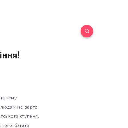
іння!
на тему
м людям не варто
тського ступеня.
того, багато