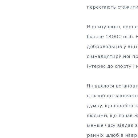
перестають стежити
В опитуванні, пров
більше 14000 осіб. 
добровольців у віці
сімнадцятирічної п
інтерес до спорту і 
Як вдалося встанови
в шлюб до закінченн
думку, що подібна з
людини, що почав ж
менше часу віддає за
ранніх шлюбів навря