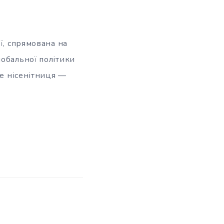
ї, спрямована на
лобальної політики
це нісенітниця —