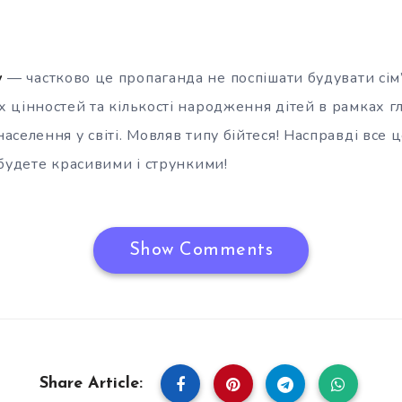
у
— частково це пропаганда не поспішати будувати сім’
 цінностей та кількості народження дітей в рамках г
селення у світі. Мовляв типу бійтеся! Насправді все 
 будете красивими і стрункими!
Show Comments
Share Article: