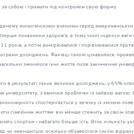
 за собою і тримати під контролем свою форму.
еденому мичиганскими вченими серед американських с
Вперше показники здоров’я, в тому числі індекси ваги 
 11 років, а потім вимірювалися і порівнювалися протя
рограми досліджень. Фахівці також цікавилися, прояв
наскільки змінилося їхнє життя після закінчення універ
ти в результаті таких великих досліджень, у 65% опит
я університету, з’явилися проблеми із зайвою вагою.
акономірність спостерігається у зв’язку із зміною по
ити сімейним життям: він менше стежить за своїм зов
нять спортом і набагато більше їсть. Втім, кількість у
д чи зменшиться, оскільки обзавестися сім’єю відразу