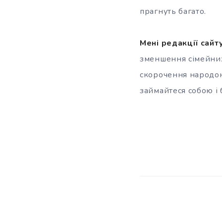
прагнуть багато.
Мені редакції сайт
зменшення сімейних
скорочення народона
займайтеся собою і