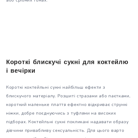
або срібних тонах.
Короткі блискучі сукні для коктейлю
і вечірки
Короткі коктейльні сукні найбільш ефекти з
блискучого матеріалу. Розшиті стразами або паєтками,
короткий маленьке плаття ефектно відкриває стрункі
ніжки, добре поєднуючись з туфлями на високих
підборах. Коктейльні сукні покликані надавати образу
дівчини привабливу сексуальність. Для цього варто