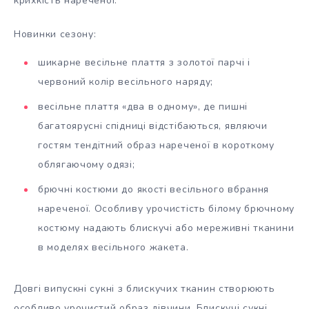
крихкість нареченої.
Новинки сезону:
шикарне весільне плаття з золотої парчі і
червоний колір весільного наряду;
весільне плаття «два в одному», де пишні
багатоярусні спідниці відстібаються, являючи
гостям тендітний образ нареченої в короткому
облягаючому одязі;
брючні костюми до якості весільного вбрання
нареченої. Особливу урочистість білому брючному
костюму надають блискучі або мереживні тканини
в моделях весільного жакета.
Довгі випускні сукні з блискучих тканин створюють
особливо урочистий образ дівчини. Блискучі сукні