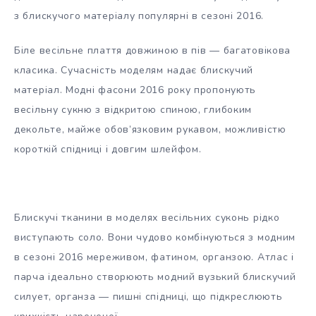
з блискучого матеріалу популярні в сезоні 2016.
Біле весільне плаття довжиною в пів — багатовікова
класика. Сучасність моделям надає блискучий
матеріал. Модні фасони 2016 року пропонують
весільну сукню з відкритою спиною, глибоким
декольте, майже обов’язковим рукавом, можливістю
короткій спідниці і довгим шлейфом.
Блискучі тканини в моделях весільних суконь рідко
виступають соло. Вони чудово комбінуються з модним
в сезоні 2016 мереживом, фатином, органзою. Атлас і
парча ідеально створюють модний вузький блискучий
силует, органза — пишні спідниці, що підкреслюють