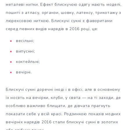
металеві нитки. Ефект блискучою одягу мають моделі,
пошиті з атласу, органзи, шовку, латексу, трикотажу з
люрексовою ниткою. Блискучі сукні є фаворитами
серед певних видів нарядів в 2016 році, це:
весільні;
випускні;
коктейльні;
вечірні.
Блискучі сукні доречні іноді і в офісі, але в основному
їх носять на вечірки, клуби, у свята — на ті заходи, де
особливо важливо блищати, де дівчата прагнуть
показати себе у всій красі. Родзинкою показів модних
вечірніх нарядів 2016 стали блискучі сукні в золотих