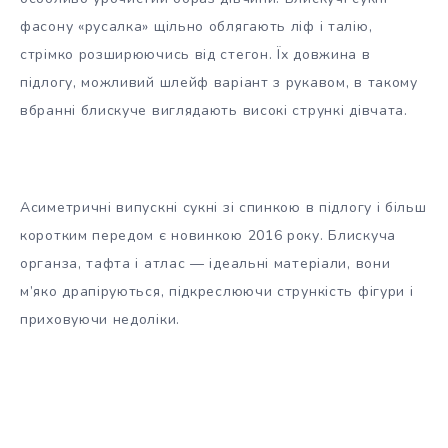
фасону «русалка» щільно облягають ліф і талію,
стрімко розширюючись від стегон. Їх довжина в
підлогу, можливий шлейф варіант з рукавом, в такому
вбранні блискуче виглядають високі стрункі дівчата.
Асиметричні випускні сукні зі спинкою в підлогу і більш
коротким передом є новинкою 2016 року. Блискуча
органза, тафта і атлас — ідеальні матеріали, вони
м’яко драпіруються, підкреслюючи стрункість фігури і
приховуючи недоліки.