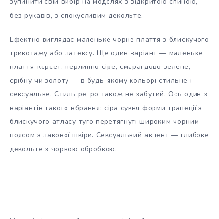
зупинити свій вибір на моделях з відкритою спиною,
без рукавів, з спокусливим декольте.
Ефектно виглядає маленьке чорне плаття з блискучого
трикотажу або латексу. Ще один варіант — маленьке
плаття-корсет: перлинно сіре, смарагдово зелене,
срібну чи золоту — в будь-якому кольорі стильне і
сексуальне. Стиль ретро також не забутий. Ось один з
варіантів такого вбрання: сіра сукня форми трапеції з
блискучого атласу туго перетягнуті широким чорним
поясом з лакової шкіри. Сексуальний акцент — глибоке
декольте з чорною обробкою.