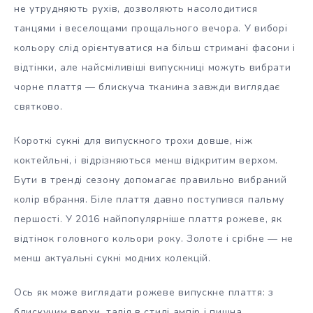
не утрудняють рухів, дозволяють насолодитися
танцями і веселощами прощального вечора. У виборі
кольору слід орієнтуватися на більш стримані фасони і
відтінки, але найсміливіші випускниці можуть вибрати
чорне плаття — блискуча тканина завжди виглядає
святково.
Короткі сукні для випускного трохи довше, ніж
коктейльні, і відрізняються менш відкритим верхом.
Бути в тренді сезону допомагає правильно вибраний
колір вбрання. Біле плаття давно поступився пальму
першості. У 2016 найпопулярніше плаття рожеве, як
відтінок головного кольори року. Золоте і срібне — не
менш актуальні сукні модних колекцій.
Ось як може виглядати рожеве випускне плаття: з
блискучим верхи, талія в стилі ампір і пишна