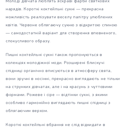
Молоді дівчата люблять яскраві фарби святкових
нарядів. Короткі коктейльні сукні — прекрасна
можливість реалізувати веселу палітру улюблених
квітів. Червоне облягаючу сукню з відкритою спиною
— самодостатній варіант для створення впевненого,
спокусливого образу.
Пишні коктейльні сукні також пропонуються в
колекціях молодіжної моди. Розширені блискучі
спідниці органічно вписуються в атмосферу свята,
вони зручні в носінні, прекрасно виглядають не тільки
на струнких дівчатах, але і на красунь з чуттєвими
формами. Рожеве і сіре — відтінки сукні, з якими
особливо гармонійно виглядають пишні спідниці з
облягаючим верхом.
Короткі коктейльні вбрання не слід відкидати в