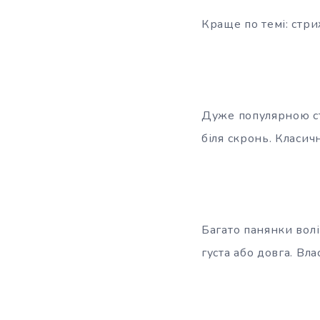
Краще по темі: стр
Дуже популярною ст
біля скронь. Класич
Багато панянки вол
густа або довга. Вл