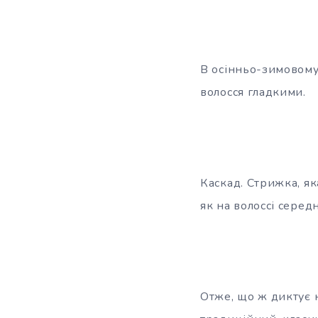
В осінньо-зимовому
волосся гладкими.
Каскад. Стрижка, як
як на волоссі середн
Отже, що ж диктує н