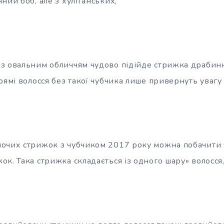
ний боб, але з хуліганських,
з овальним обличчям чудово підійде стрижка драбинк
рямі волосся без такої чубчика лише привернуть увагу
очих стрижок з чубчиком 2017 року можна побачити 
к. Така стрижка складається із одного шару» волосся