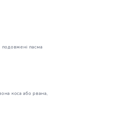
о подовжені пасма
она коса або рвана,