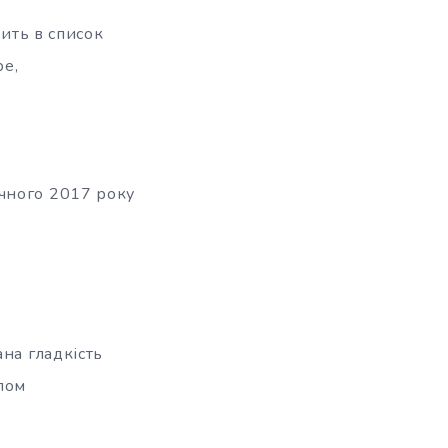
дить в список
ре,
чного 2017 року
на гладкість
лом