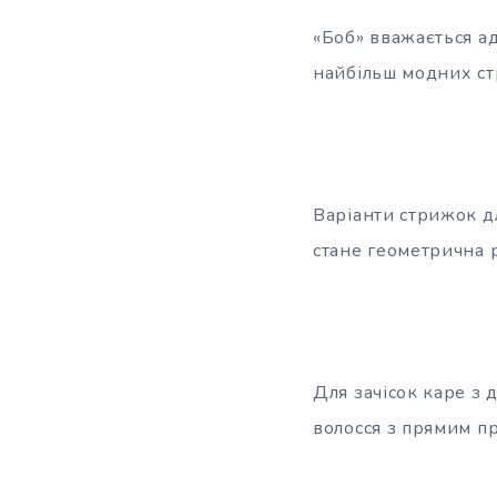
«Боб» вважається ад
найбільш модних ст
Варіанти стрижок д
стане геометрична 
Для зачісок каре з 
волосся з прямим п