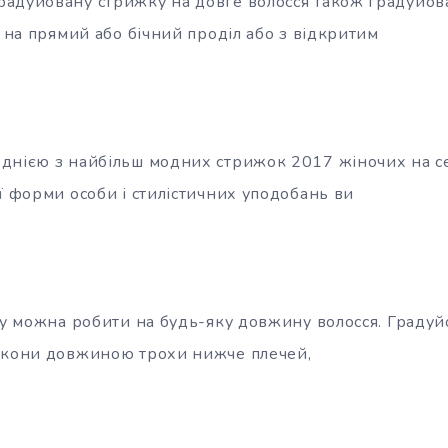
адуйовану стрижку на довге волосся також градуйова
, на прямий або бічний проділ або з відкритим
днією з найбільш модних стрижок 2017 жіночих на се
ї форми особи і стилістичних уподобань ви
ку можна робити на будь-яку довжину волосся. Градуй
окони довжиною трохи нижче плечей,