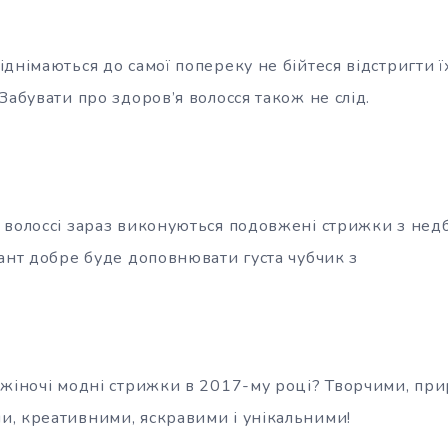
днімаються до самої попереку не бійтеся відстригти ї
Забувати про здоров’я волосся також не слід.
 волоссі зараз виконуються подовжені стрижки з не
ант добре буде доповнювати густа чубчик з
 жіночі модні стрижки в 2017-му році? Творчими, пр
, креативними, яскравими і унікальними!