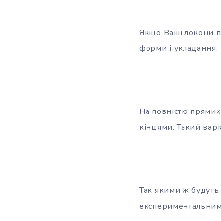
Якщо Ваші локони пі
форми і укладання. 
На повністю прямих
кінцями. Такий варі
Так якими ж будуть
експериментальними