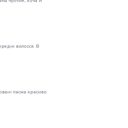
на чубчик, хоча й
редні волосся. В
овані пасма красиво