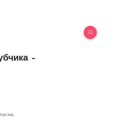
убчика –
пасма.