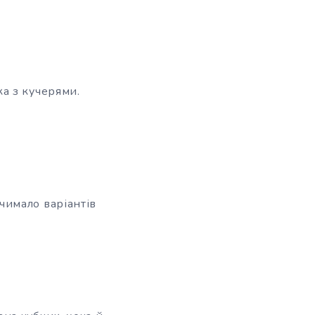
а з кучерями.
чимало варіантів
,