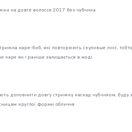
ижки на довге волосся 2017 без чубчика
рижка каре-боб, які повторюють скуловые лінії, тобт
не каре як і раніше залишається в моді.
іють доповнити довгу стрижку каскад чубчиком, будь в
асницям круглої форми обличчя