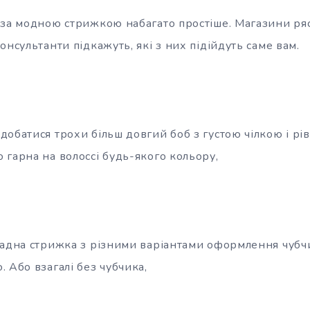
 за модною стрижкою набагато простіше. Магазини ря
онсультанти підкажуть, які з них підійдуть саме вам.
обатися трохи більш довгий боб з густою чілкою і рів
 гарна на волоссі будь-якого кольору,
кадна стрижка з різними варіантами оформлення чубчи
 Або взагалі без чубчика,