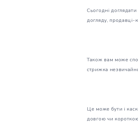
Сьогодні доглядати
догляду, продавці-к
Також вам може спод
стрижка незвичайно
Це може бути і кас
довгою чи короткою.