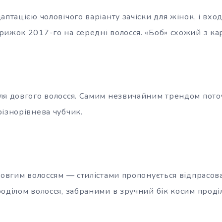
аптацією чоловічого варіанту зачіски для жінок, і вхо
рижок 2017-го на середні волосся. «Боб» схожий з ка
ля довгого волосся. Самим незвичайним трендом пото
різнорівнева чубчик.
довгим волоссям — стилістами пропонується відпрасова
роділом волосся, забраними в зручний бік косим проді