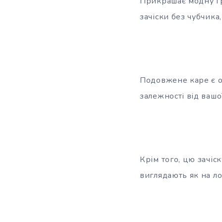
Прикрашає модну гр
зачіски без чубчика
Подовжене каре є о
залежності від вашо
Крім того, цю зачіс
виглядають як на л