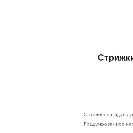
Стрижки
Стрижка нагадує дра
Градуированное кар