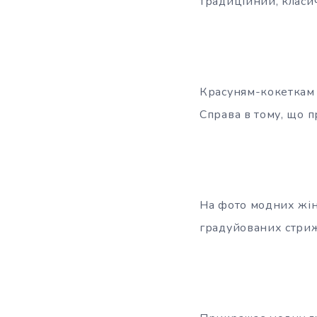
традиційний, класич
Красуням-кокеткам 
Справа в тому, що п
На фото модних жін
градуйованих стрижо