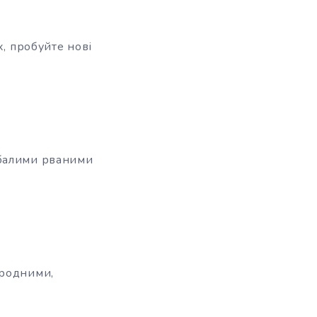
х, пробуйте нові
дбалими рваними
иродними,