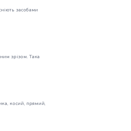
сніють засобами
ним зрізом. Така
ка, косий, прямий,