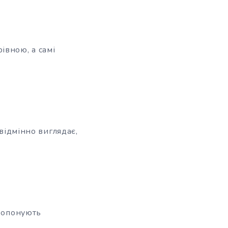
івною, а самі
 відмінно виглядає,
пропонують