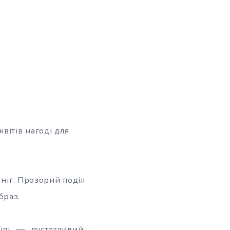
вітів нагоді для
 ніг. Прозорий поділ
браз.
іпі — пустотливий,