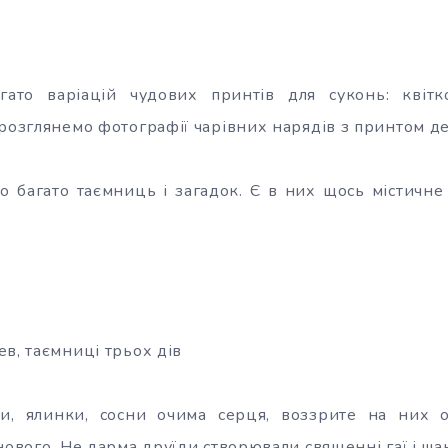
гато варіацій
чудових принтів для суконь: квітк
 розглянемо фотографії чарівних нарядів з принтом д
о багато таємниць і загадок. Є в них щось містичне
в, таємниці трьох дів
ки, ялинки, сосни очима серця, воззрите на них 
нового. Не дарма друїди створювали священні гаї і шан