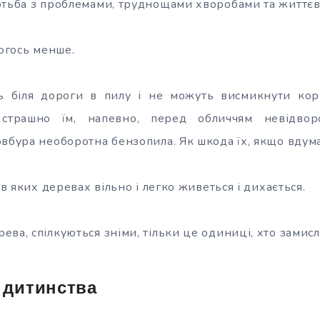
отьба з проблемами, труднощами хворобами та життє
когось менше.
ть біля дороги в пилу і не можуть висмикнути кор
 страшно їм, напевно, перед обличчям невідворо
овбура необоротна бензопила. Як шкода їх, якщо вдум
 в яких деревах вільно і легко живеться і дихається.
ва, спілкуються зніми, тільки це одиниці, хто замисл
о
дитинства