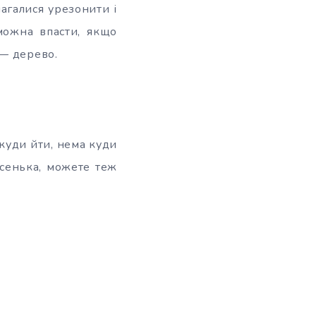
агалися урезонити і
можна впасти, якщо
 — дерево.
ікуди йти, нема куди
пісенька, можете теж