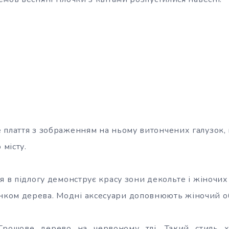
плаття з зображенням на ньому витончених галузок, к
 місту.
я в підлогу демонструє красу зони декольте і жіночих
ком дерева. Модні аксесуари доповнюють жіночий о
 Грошове дерево на червоному тлі. Такий стиль х