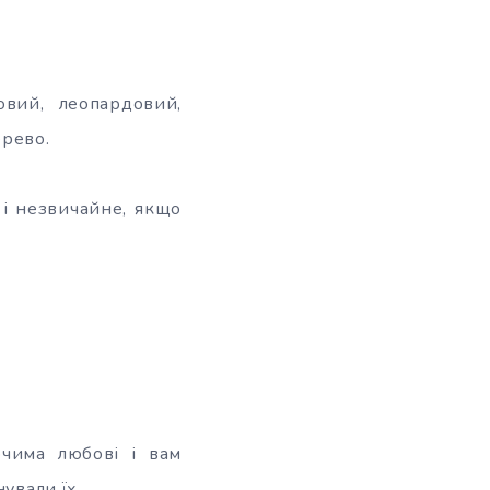
овий, леопардовий,
ерево.
 і незвичайне, якщо
очима любові і вам
ували їх.