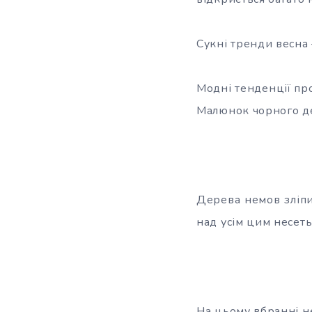
Сукні тренди весна 
Модні тенденції про
Малюнок чорного де
Дерева немов зліпи
над усім цим несеть
На цьому вбранні не