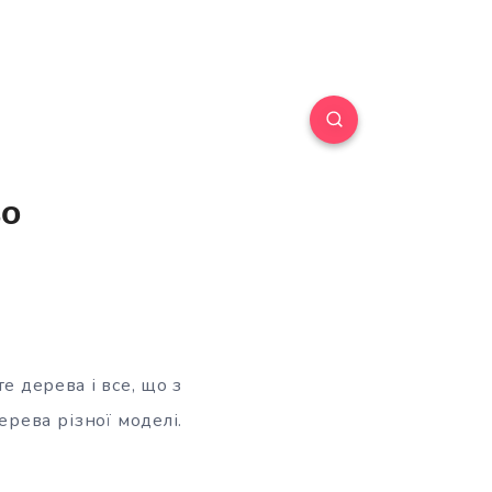
во
 дерева і все, що з
рева різної моделі.