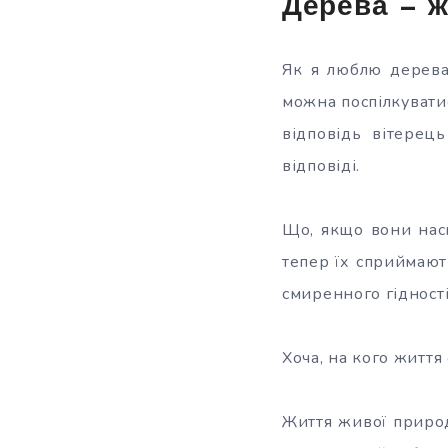
Дерева — ж
Як я люблю дерева.
можна поспілкуватис
відповідь вітерець
відповіді.
Що, якщо вони насп
тепер їх сприймают
смиренного гідності 
Хоча, на кого життя 
Життя живої природ