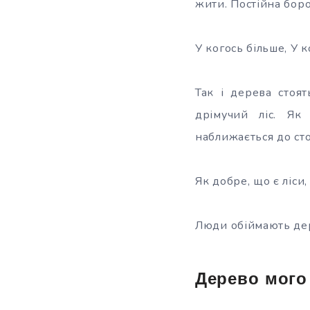
жити. Постійна бор
У когось більше, У 
Так і дерева стоя
дрімучий ліс. Як
наближається до ст
Як добре, що є ліси,
Люди обіймають дере
Дерево мог