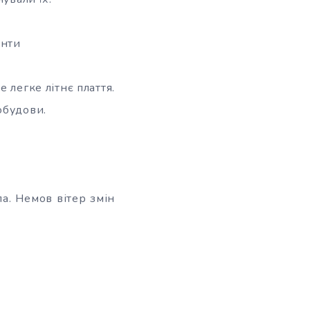
инти
 легке літнє плаття.
обудови.
а. Немов вітер змін