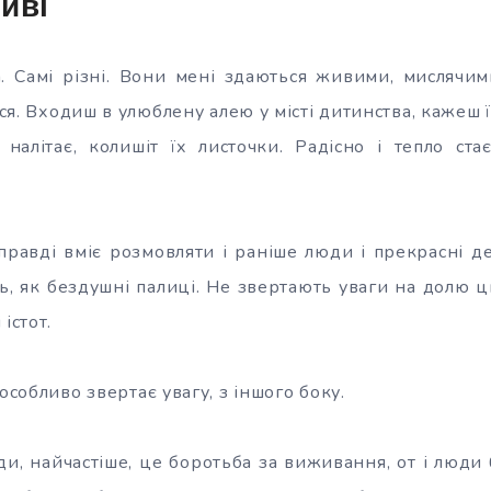
иві
 Самі різні. Вони мені здаються живими, мислячим
я. Входиш в улюблену алею у місті дитинства, кажеш ї
 налітає, колишіт їх листочки. Радісно і тепло ста
равді вміє розмовляти і раніше люди і прекрасні де
ь, як бездушні палиці. Не звертають уваги на долю ц
істот.
особливо звертає увагу, з іншого боку.
и, найчастіше, це боротьба за виживання, от і люди 