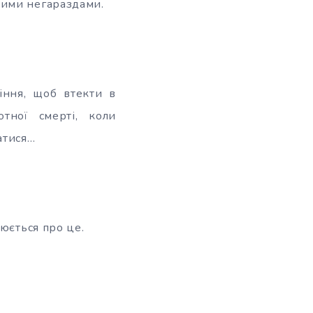
вими негараздами.
іння, щоб втекти в
тної смерті, коли
атися…
юється про це.