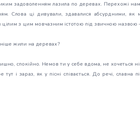
ликим задоволенням лазила по деревах. Перехожі нам
ням. Слова ці дивували, здавалися абсурдними, як 
м цілим з цим мовчазним істотою під звичною назвою
ніше жили на деревах?
тишно, спокійно. Немов ти у себе вдома, не хочеться н
е тут і зараз, як у пісні співається. До речі, славна 