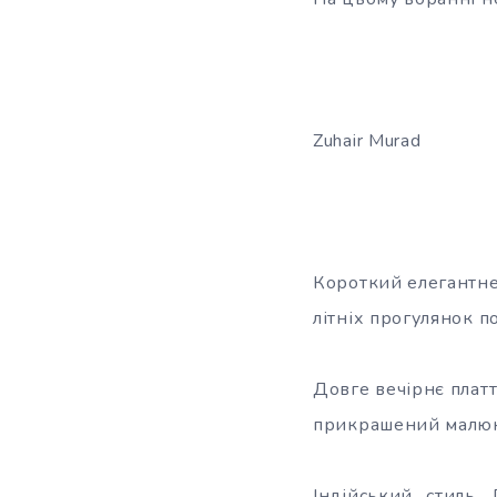
Zuhair Murad
Короткий елегантне 
літніх прогулянок по
Довге вечірнє платт
прикрашений малюн
Індійський стиль.