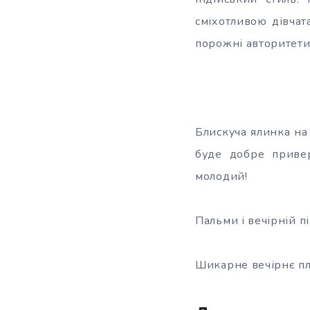
сміхотливою дівчат
порожні авторитети
Блискуча ялинка на
буде добре привер
молодий!
Пальми і вечірній 
Шикарне вечірнє пла