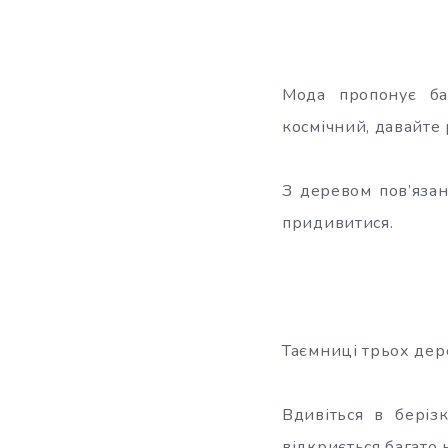
Мода пропонує ба
космічний, давайте
З деревом пов’язан
придивитися.
Таємниці трьох дере
Вдивіться в беріз
відкриється багато 