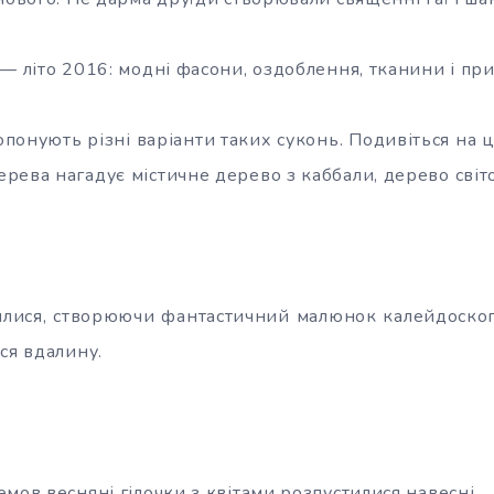
— літо 2016: модні фасони, оздоблення, тканини і пр
понують різні варіанти таких суконь. Подивіться на це
рева нагадує містичне дерево з каббали, дерево світ
лися, створюючи фантастичний малюнок калейдоскоп
ся вдалину.
мов весняні гілочки з квітами розпустилися навесні.