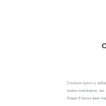
С
Стильні сукні з зо
ними пов’язано, ви
Лише б воно вам під