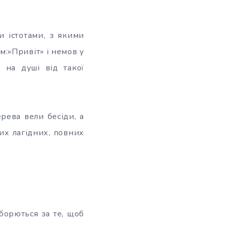
и істотами, з якими
м:»Привіт» і немов у
є на душі від такої
рева вели бесіди, а
их лагідних, повних
борються за те, щоб