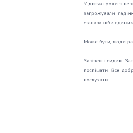
У дитячі роки з ве
загрожували падін
ставала ніби єдини
Може бути, люди ра
Залізеш і сидиш. За
поспішати. Все добр
послухати: