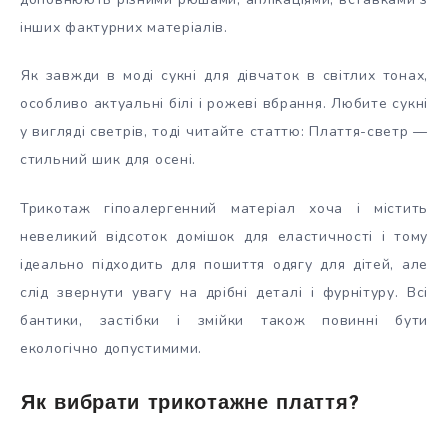
інших фактурних матеріалів.
Як завжди в моді сукні для дівчаток в світлих тонах,
особливо актуальні білі і рожеві вбрання. Любите сукні
у вигляді светрів, тоді читайте статтю: Плаття-светр —
стильний шик для осені.
Трикотаж гіпоалергенний матеріал хоча і містить
невеликий відсоток домішок для еластичності і тому
ідеально підходить для пошиття одягу для дітей, але
слід звернути увагу на дрібні деталі і фурнітуру. Всі
бантики, застібки і змійки також повинні бути
екологічно допустимими.
Як вибрати трикотажне плаття?