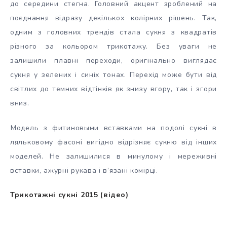
до середини стегна. Головний акцент зроблений на
поєднання відразу декількох колірних рішень. Так,
одним з головних трендів стала сукня з квадратів
різного за кольором трикотажу. Без уваги не
залишили плавні переходи, оригінально виглядає
сукня у зелених і синіх тонах. Перехід може бути від
світлих до темних відтінків як знизу вгору, так і згори
вниз.
Модель з фитиновыми вставками на подолі сукні в
ляльковому фасоні вигідно відрізняє сукню від інших
моделей. Не залишилися в минулому і мереживні
вставки, ажурні рукава і в’язані комірці.
Трикотажні сукні 2015 (відео)