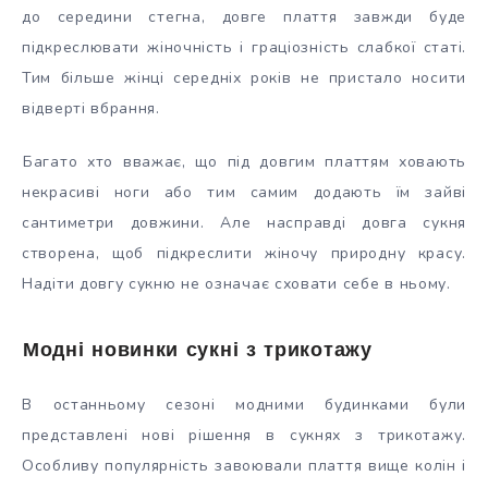
до середини стегна, довге плаття завжди буде
підкреслювати жіночність і граціозність слабкої статі.
Тим більше жінці середніх років не пристало носити
відверті вбрання.
Багато хто вважає, що під довгим платтям ховають
некрасиві ноги або тим самим додають їм зайві
сантиметри довжини. Але насправді довга сукня
створена, щоб підкреслити жіночу природну красу.
Надіти довгу сукню не означає сховати себе в ньому.
Модні новинки сукні з трикотажу
В останньому сезоні модними будинками були
представлені нові рішення в сукнях з трикотажу.
Особливу популярність завоювали плаття вище колін і