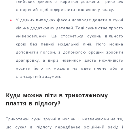
глибоких декольте, короткої довжини. Трикотаж
створений, щоб підкреслити всю жіночу красу.
У деяких випадках фасон дозволяє додати в сукні
кілька додаткових деталей. Тоді сукня стає просто
універсальним. Це стосується суконь вільного
крою без певної модельної лінії. Його можна
доповнити поясом, з допомогою брошки зробити
драпіровку, а виріз човником дасть можливість
носити його як модель на одне плече або в
стандартній задумом.
Куди можна піти в трикотажному
плаття в підлогу?
Трикотажні сукні зручні в носінні і, незважаючи на те,
що сукня в підлогу передбачає офіційний захід і