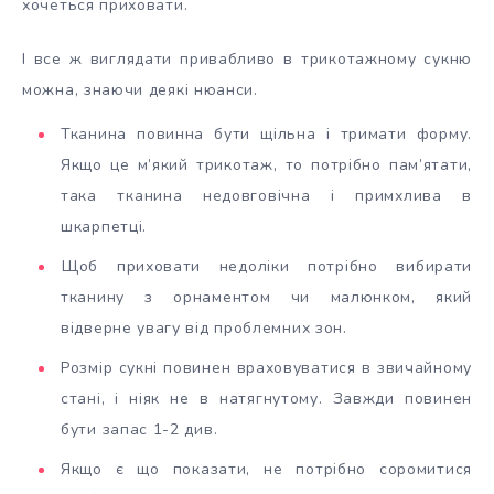
хочеться приховати.
І все ж виглядати привабливо в трикотажному сукню
можна, знаючи деякі нюанси.
Тканина повинна бути щільна і тримати форму.
Якщо це м’який трикотаж, то потрібно пам’ятати,
така тканина недовговічна і примхлива в
шкарпетці.
Щоб приховати недоліки потрібно вибирати
тканину з орнаментом чи малюнком, який
відверне увагу від проблемних зон.
Розмір сукні повинен враховуватися в звичайному
стані, і ніяк не в натягнутому. Завжди повинен
бути запас 1-2 див.
Якщо є що показати, не потрібно соромитися