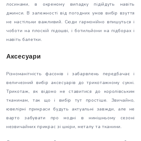
лосинами, в окремому випадку підійдуть навіть
джинси. В залежності від погодних умов вибір взуття
не настільки важливий. Сюди гармонійно впишуться і
чоботи на плоскій підошві, і ботильйони на підборах і
навіть балетки.
Аксесуари
Різноманітність фасонів і забарвлень передбачає і
величезний вибір аксесуарів до трикотажному сукні.
Трикотаж, як відомо не ставитися до королівським
тканинам, так що і вибір тут простіше. Звичайно,
ювелірні прикраси будуть актуальні завжди, але не
варто забувати про модні в нинішньому сезоні
незвичайних прикрас зі шкіри, металу та тканини.