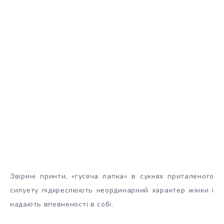
Звірині принти, «гусяча лапка» в сукнях приталеного
силуету підкреслюють неординарний характер жінки і
надають впевненості в собі.