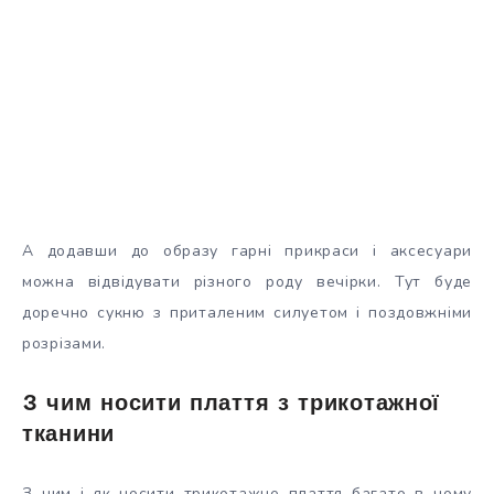
А додавши до образу гарні прикраси і аксесуари
можна відвідувати різного роду вечірки. Тут буде
доречно сукню з приталеним силуетом і поздовжніми
розрізами.
З чим носити плаття з трикотажної
тканини
З чим і як носити трикотажне плаття багато в чому