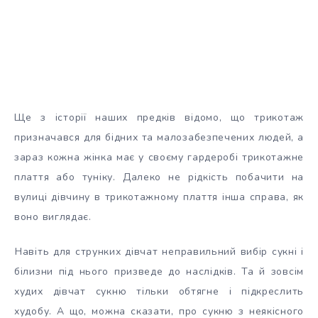
Ще з історії наших предків відомо, що трикотаж
призначався для бідних та малозабезпечених людей, а
зараз кожна жінка має у своєму гардеробі трикотажне
плаття або туніку. Далеко не рідкість побачити на
вулиці дівчину в трикотажному плаття інша справа, як
воно виглядає.
Навіть для струнких дівчат неправильний вибір сукні і
білизни під нього призведе до наслідків. Та й зовсім
худих дівчат сукню тільки обтягне і підкреслить
худобу. А що, можна сказати, про сукню з неякісного