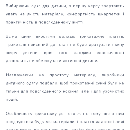
Вибираючи одяг для дитини, в першу чергу звертають
увагу на якість матеріалу, комфортність шкарпетки і
практичність в повсякденному житті.
Всіма цими якостями володіє трикотажне плаття.
Трикотаж приємний до тіла і не буде дратувати ніжну
шкіру дитини, крім того, завдяки еластичності
дозволить не обмежувати активної дитини.
Незважаючи на простоту матеріалу, виробники
дитячого одягу подбали, щоб трикотажні сукні були не
тільки для повсякденного носіння, але і для урочистих
подій.
Особливість трикотажу до того ж і в тому, що з ним
поєднуються будь-які матеріали, і плаття для юної леді
доповнюють різними рюшами, аплікаціями, вставками з