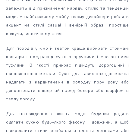
залежить від призначення наряду, стилю та тенденцій
моди. У найближчому майбутньому дизайнери роблять
акцент на стилі casual і вечірній образі, простіше
кажучи, класичному стилі.
Для походів у кіно й театри краще вибирати стримані
кольори і поєднання сукні з зручними і елегантними
туфлями. В якості прикрас підійдуть дорогоцінні і
напівкоштовні метали. Сукні для таких заходів можна
надягати з кардиганами в холодну пору року або
доповнювати відвертий наряд болеро або шарфом в
теплу погоду.
Для повсякденного життя модні будинки радять
одягати сукню будь-якого фасону і довжини, а щоб
підкреслити стиль розбавляти плаття легінсами або