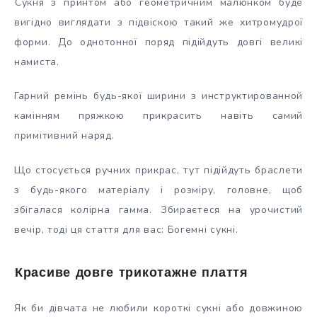
Сукня з принтом або геометричним малюнком буде
вигідно виглядати з підвіскою такий же хитромудрої
форми. До однотонної поряд підійдуть довгі великі
намиста.
Гарний ремінь будь-якої ширини з инструктированной
камінням пряжкою прикрасить навіть самий
примітивний наряд.
Що стосується ручних прикрас, тут підійдуть браслети
з будь-якого матеріалу і розміру, головне, щоб
збігалася колірна гамма. Збираєтеся на урочистий
вечір, тоді ця стаття для вас: Богемні сукні.
Красиве довге трикотажне плаття
Як би дівчата не любили короткі сукні або довжиною