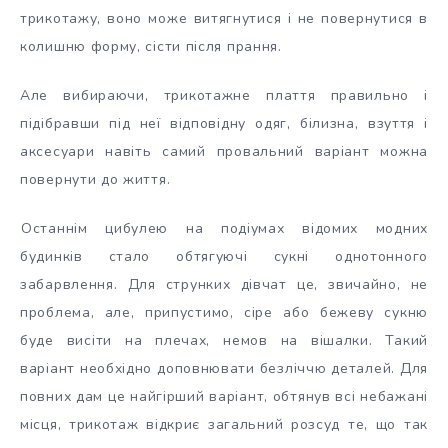
трикотажу, воно може витягнутися і не повернутися в
колишню форму, сісти після прання.
Але вибираючи, трикотажне плаття правильно і
підібравши під неї відповідну одяг, білизна, взуття і
аксесуари навіть самий провальний варіант можна
повернути до життя.
Останнім цибулею на подіумах відомих модних
будинків стало обтягуючі сукні однотонного
забарвлення. Для струнких дівчат це, звичайно, не
проблема, але, припустимо, сіре або бежеву сукню
буде висіти на плечах, немов на вішалки. Такий
варіант необхідно доповнювати безліччю деталей. Для
повних дам це найгірший варіант, обтянув всі небажані
місця, трикотаж відкриє загальний розсуд те, що так