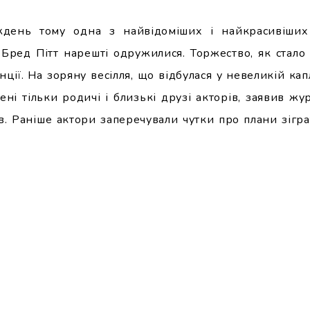
день тому одна з найвідоміших і найкрасивіших
Бред Пітт нарешті одружилися. Торжество, як стало
ції. На зоряну весілля, що відбулася у невеликій ка
ені тільки родичі і близькі друзі акторів, заявив жу
в. Раніше актори заперечували чутки про плани зіграт