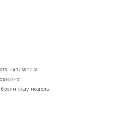
ете написати в
вовижної
 обрали іншу модель