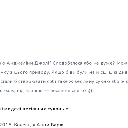
кню Анджеліни Джолі? Сподобалося або не дуже? Мож
мку з цього приводу. Якщо б ви були на місці цієї ди
, стали б створювати собі таке ж весільну сукню або ж
 балу, під назвою — весільне свято? :))
ні моделі весільних суконь є:
і 2015. Колекція Анни Баржі