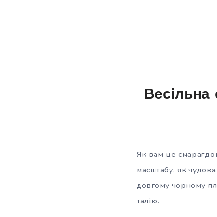
Весільна 
Як вам це смарагдо
масштабу, як чудов
довгому чорному пла
талію.