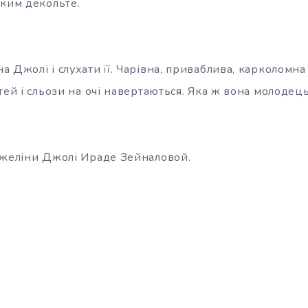
оким декольте.
 Джолі і слухати її. Чарівна, приваблива, карколомна
тей і сльози на очі навертаються. Яка ж вона молодец
джеліни Джолі Ираде Зейналовой.