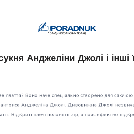
сукня Анджеліни Джолі і інші ї
ве плаття? Воно наче спеціально створено для сяючою 
а актриса Анджеліна Джолі. Дивовижна Джолі незвич
тті. Відкриті плечі полонять зір, а пояс ефектно підк