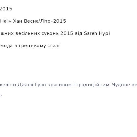
 2015
і Наїм Хан Весна/Літо-2015
ішних весільних суконь 2015 від Sareh Нурі
: мода в грецькому стилі
желіни Джолі було красивим і традиційним. Чудове вес
.