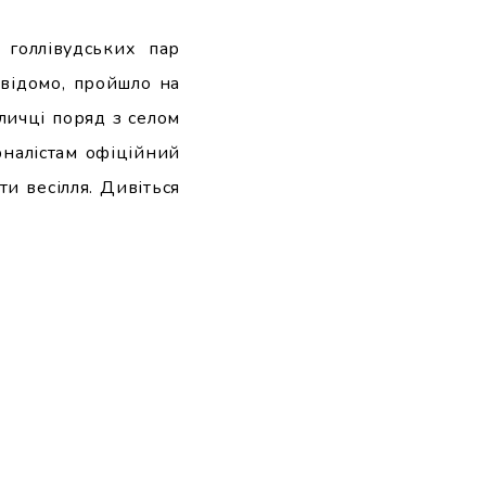
 голлівудських пар
 відомо, пройшло на
пличці поряд з селом
рналістам офіційний
и весілля. Дивіться