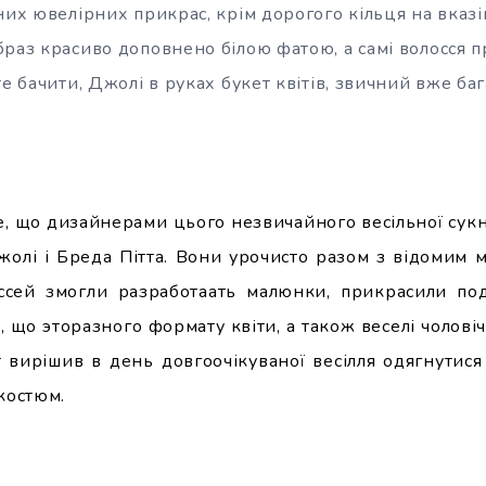
них ювелірних прикрас, крім дорогого кільця на вказі
раз красиво доповнено білою фатою, а самі волосся п
те бачити, Джолі в руках букет квітів, звичний вже баг
е, що дизайнерами цього незвичайного весільної сукн
олі і Бреда Пітта. Вони урочисто разом з відомим
ссей змогли разработаать малюнки, прикрасили поді
 що эторазного формату квіти, а також веселі чоловічк
 вирішив в день довгоочікуваної весілля одягнутис
костюм.