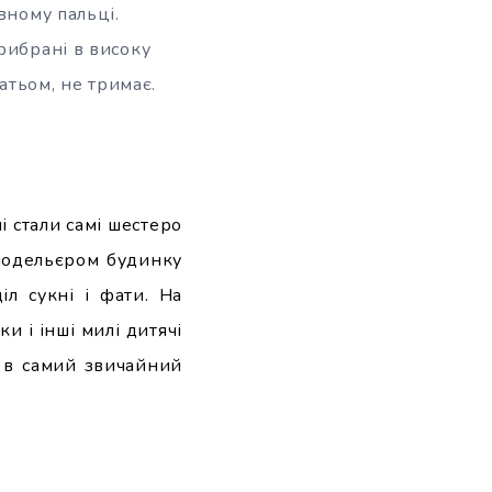
вному пальці.
рибрані в високу
атьом, не тримає.
і стали самі шестеро
 модельєром будинку
л сукні і фати. На
и і інші милі дитячі
я в самий звичайний