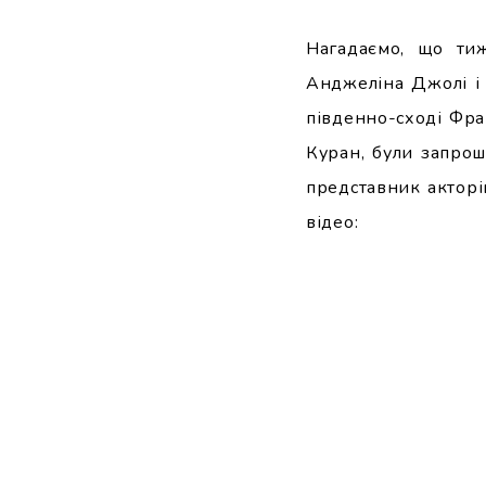
Нагадаємо, що тиж
Анджеліна Джолі і 
південно-сході Фран
Куран, були запрош
представник акторі
відео: