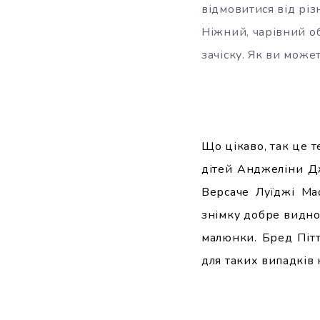
відмовитися від різ
Ніжний, чарівний об
зачіску. Як ви може
Що цікаво, так це т
дітей Анджеліни Дж
Версаче Луїджі Ма
знімку добре видно,
малюнки. Бред Пітт
для таких випадків 