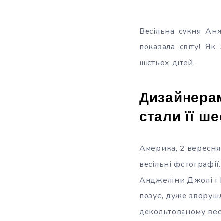
Весільна сукня Ан
показала світу! Як
шістьох дітей.
Дизайнерам
стали її ше
Америка, 2 вересня
весільні фотографії
Анджеліни Джолі і 
позує, дуже зворушл
декольтованому весі