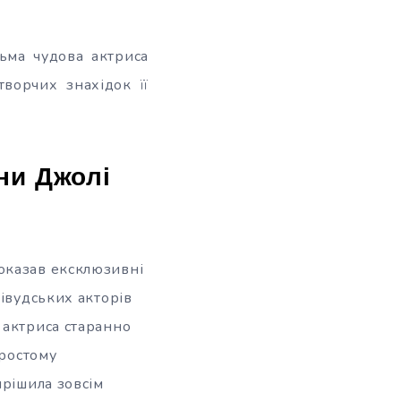
ьма чудова актриса
творчих знахідок її
ни Джолі
оказав ексклюзивні
лівудських акторів
 актриса старанно
простому
ирішила зовсім