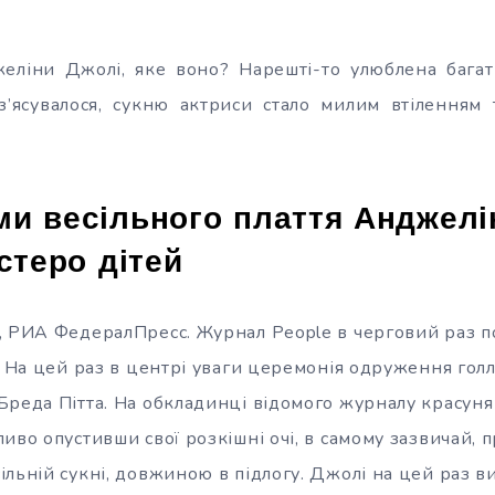
желіни Джолі, яке воно? Нарешті-то улюблена багат
 з’ясувалося, сукню актриси стало милим втіленням 
и весільного плаття Анджелі
стеро дітей
, РИА ФедералПресс. Журнал People в черговий раз п
. На цей раз в центрі уваги церемонія одруження гол
Бреда Пітта. На обкладинці відомого журналу красуня
иво опустивши свої розкішні очі, в самому зазвичай, 
льній сукні, довжиною в підлогу. Джолі на цей раз в