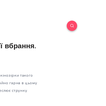
ї вбрання.
кінозірки такого
айно гарна в цьому
реслює струнку