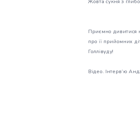
Жовта сукня з глиб
Приємно дивитися на
про її прийомних ді
Голлівуду!
Відео. Інтерв’ю Ан