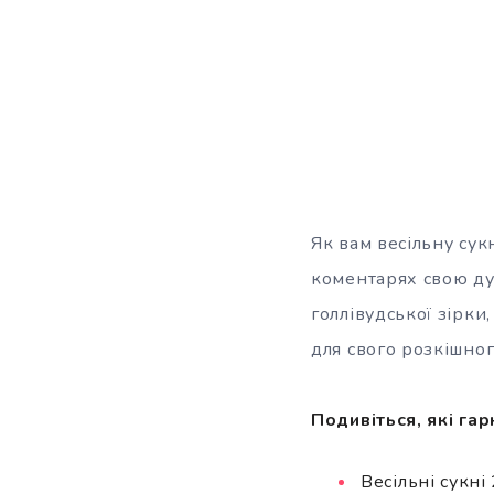
Як вам весільну су
коментарях свою ду
голлівудської зірки
для свого розкішного
Подивіться, які гар
Весільні сукн