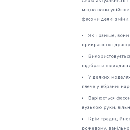
Свою актуальність і
міцно вони увійшли 
фасони деякі зміни
Як і раніше, вон
прикрашеної драпір
Використовується
підібрати підходящ
У деяких моделя
плече у вбранні нар
Варіюється фасон
вузькою руки, вільн
Крім традиційног
рожевому, ванільном