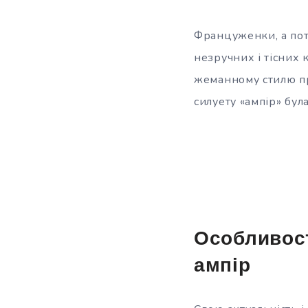
Француженки, а поті
незручних і тісних 
жеманному стилю при
силуету «ампір» бул
Особливост
ампір