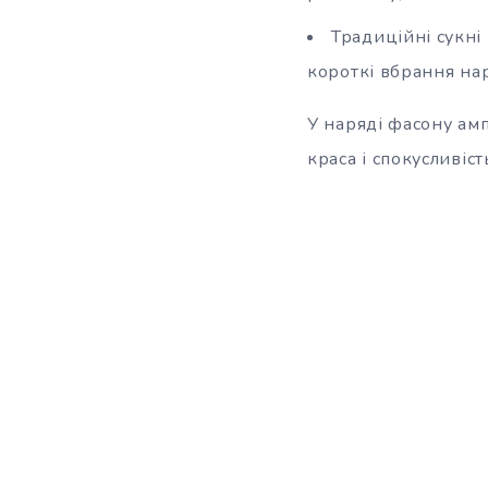
Традиційні сукні
короткі вбрання нар
У наряді фасону амп
краса і спокусливіст