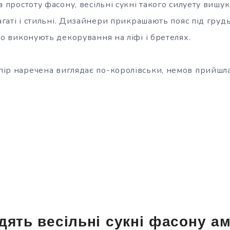
простоту фасону, весільні сукні такого силуету вишук
агаті і стильні. Дизайнери прикрашають пояс під гру
о виконують декорування на ліфі і бретелях.
мпір наречена виглядає по-королівськи, немов прийшла
дять весільні сукні фасону ам