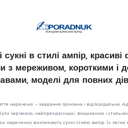
 сукні в стилі ампір, красиві
и з мереживом, короткими і 
авами, моделі для повних ді
аття нареченої – завдання приємна і відповідальна. А
бути чарівною, найпрекраснішої, вишуканою і стильно
ох наречених викликають сукні стилю ампір. Їх легко