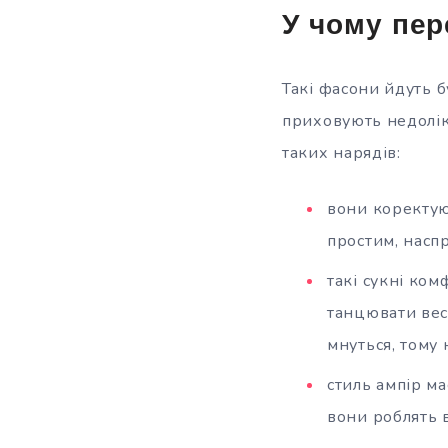
У чому пер
Такі фасони йдуть б
приховують недолік
таких нарядів:
вони коректуют
простим, наспр
такі сукні ком
танцювати весі
мнуться, тому
стиль ампір ма
вони роблять 