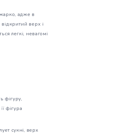
 жарко, адже в
 відкритий верх і
ься легкі, невагомі
ь фігуру,
її фігура
ует сукні, верх