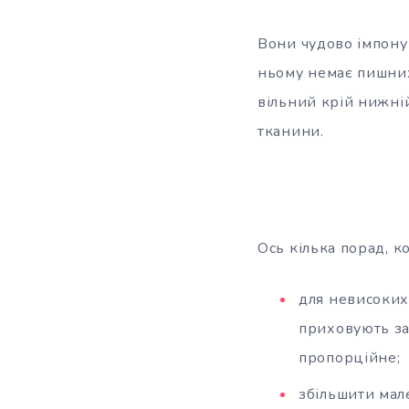
Вони чудово імпоную
ньому немає пишних 
вільний крій нижній
тканини.
Ось кілька порад, ко
для невисоких
приховують зай
пропорційне;
збільшити мал