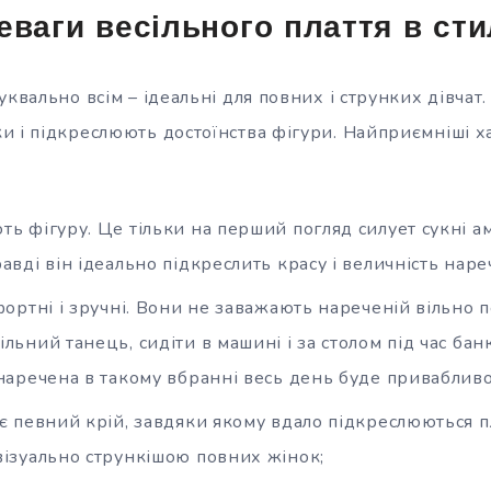
еваги весільного плаття в сти
уквально всім – ідеальні для повних і струнких дівчат
и і підкреслюють достоїнства фігури. Найприємніші 
ь фігуру. Це тільки на перший погляд силует сукні а
авді він ідеально підкреслить красу і величність наре
фортні і зручні. Вони не заважають нареченій вільно 
льний танець, сидіти в машині і за столом під час бан
 наречена в такому вбранні весь день буде приваблив
є певний крій, завдяки якому вдало підкреслюються пле
візуально стрункішою повних жінок;