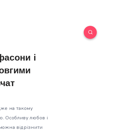
 фасони і
довгими
вчат
дже на такому
ю. Особливу любов і
 можна відрізнити