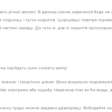
ть річної весіллі. В даному сукню нареченій буде не
спідниць і тугих корсетів. Циркуляції повітря сприяє
 частині наряду. До того ж, для їх пошиття застосовуют
му підійдуть сукні силуету ампір:
 повних і тендітних дівчат. Вони візуально подовжуют
ві кілограми або худобу. Наречена стає як би вище, а 
еньку груди можна завдяки драпіровці. Вибирайте сил