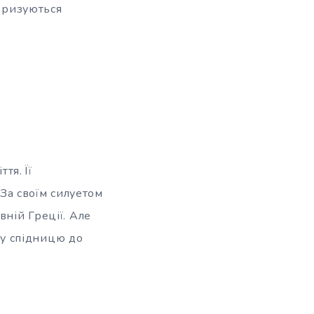
теризуються
тя. Її
За своїм силуетом
вній Греції. Але
ючу спідницю до