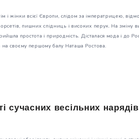
м і жінки всієї Європи, слідом за імператрицею, відм
корсетів, пишних спідниць і високих перук. На зміну в
йшла простота і природність. Дісталася мода і до Росі
а на своєму першому балу Наташа Ростова.
і сучасних весільних нарядів