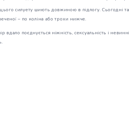
 цього силуету шиють довжиною в підлогу. Сьогодні т
еченої – по коліна або трохи нижче.
ір вдало поєднується ніжність, сексуальність і невинн
ь.