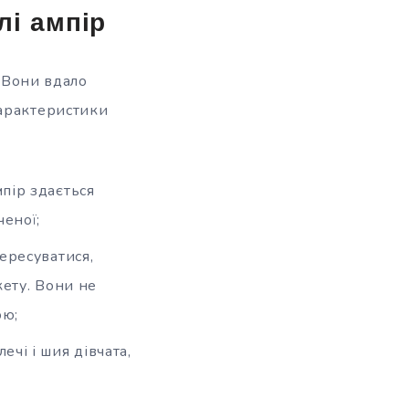
лі ампір
. Вони вдало
характеристики
мпір здається
ченої;
пересуватися,
кету. Вони не
ою;
чі і шия дівчата,