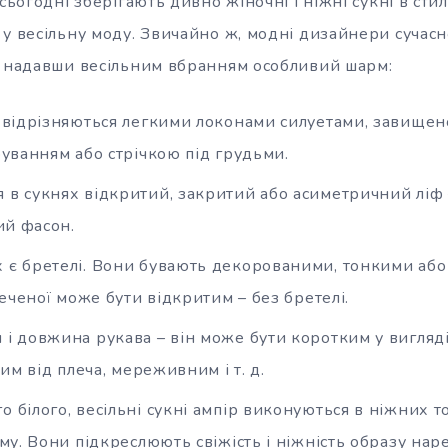
 сьогодні зберігають дивно жіночні і ніжні сукні в сти
у весільну моду. Звичайно ж, модні дизайнери сучасно
, надавши весільним вбранням особливий шарм:
и відрізняються легкими локонами силуетами, завищеною
уванням або стрічкою під грудьми.
 в сукнях відкритий, закритий або асиметричний ліф
ий фасон.
х є бретелі. Вони бувають декорованими, тонкими аб
еченої може бути відкритим – без бретелі.
 і довжина рукава – він може бути коротким у вигляді
им від плеча, мереживним і т. д.
о білого, весільні сукні ампір виконуються в ніжних т
у. Вони підкреслюють свіжість і ніжність образу наре