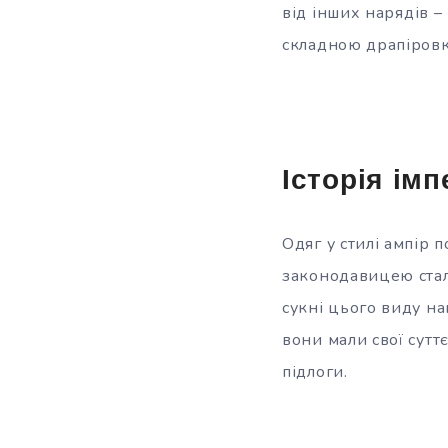
від
інших нарядів –
складною драпіровк
Історія ім
Одяг у стилі ампір п
законодавицею стал
сукні цього виду на
вони мали свої суттє
підлоги.