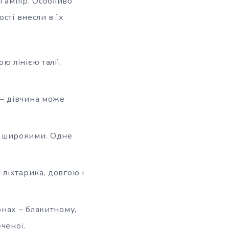
лі ампір. Особливо
сті внесли в їх
 лінією талії,
 – дівчина може
о широкими. Одне
 ліхтарика, довгою і
онах – блакитному,
ченої.