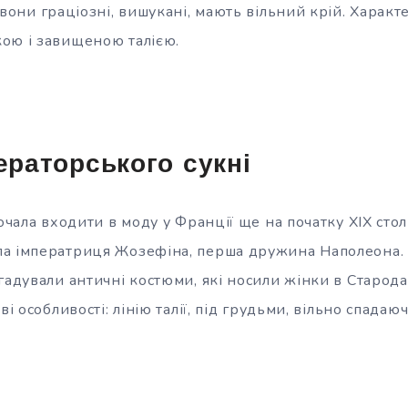
 вони граціозні, вишукані, мають вільний крій. Харак
ою і завищеною талією.
ператорського сукні
очала входити в моду у Франції ще на початку XIX століт
а імператриця Жозефіна, перша дружина Наполеона. 
гадували античні костюми, які носили жінки в Старода
ві особливості: лінію талії, під грудьми, вільно спада