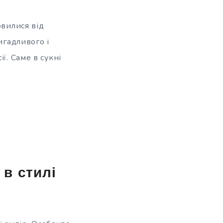
овилися від
игадливого і
ї. Саме в сукні
 в стилі