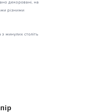
ано декоровані, на
дьми різними
 з минулих століть
пір