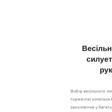
Весільні
силует
рук
Вибір весільного пл
торжестві хочеться 
захоплення у багать