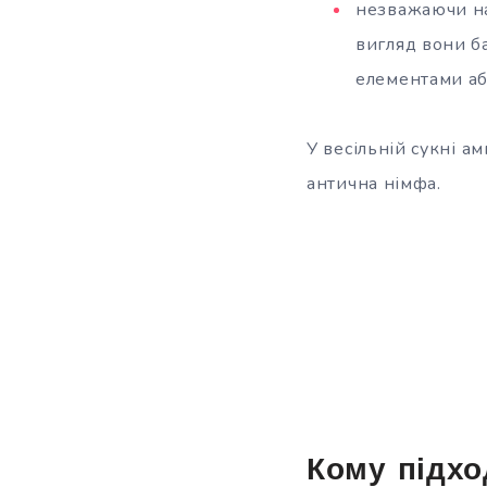
незважаючи на 
вигляд вони б
елементами аб
У весільній сукні а
антична німфа.
Кому підхо