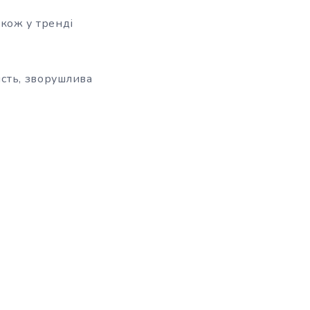
акож у тренді
ість, зворушлива