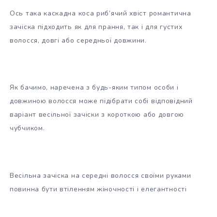
Ось така каскадна коса риб’ячий хвіст романтична
зачіска підходить як для прання, так і для густих
волосся, довгі або середньої довжини.
Як бачимо, наречена з будь-яким типом особи і
довжиною волосся може підібрати собі відповідний
варіант весільної зачіски з короткою або довгою
чубчиком.
Весільна зачіска на середні волосся своїми руками
повинна бути втіленням жіночності і елегантності