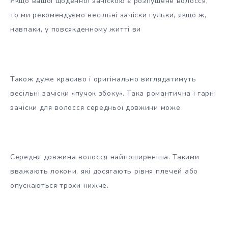
Якщо вашої щоденної зачіскою є розпущене волосся,
то ми рекомендуємо
весільні зачіски гульки, якщо ж,
навпаки, у повсякденному житті ви
Також дуже красиво і оригінально виглядатимуть
весільні зачіски «пучок збоку». Така романтична і гарні
зачіски для волосся середньої довжини може
Середня довжина волосся найпоширеніша. Такими
вважають локони, які досягають рівня плечей або
опускаються трохи нижче.