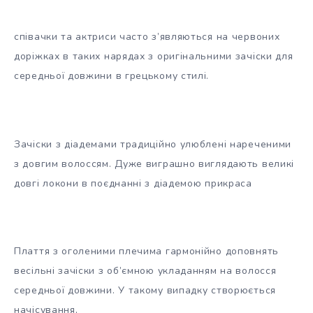
співачки та актриси часто з’являються на червоних
доріжках в таких нарядах з оригінальними зачіски для
середньої довжини в грецькому стилі.
Зачіски з діадемами традиційно улюблені нареченими
з довгим волоссям. Дуже виграшно виглядають великі
довгі локони в поєднанні з діадемою прикраса
Плаття з оголеними плечима гармонійно доповнять
весільні зачіски з об’ємною укладанням на волосся
середньої довжини. У такому випадку створюється
начісування,