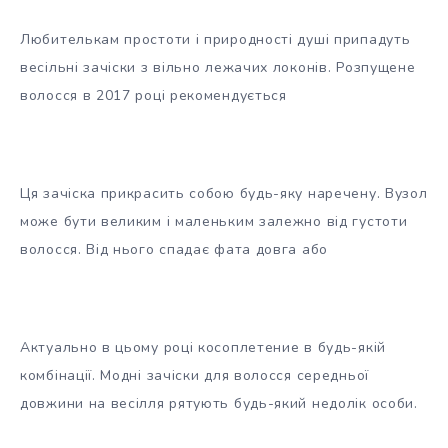
Любителькам простоти і природності душі припадуть
весільні зачіски з вільно лежачих локонів. Розпущене
волосся в 2017 році рекомендується
Ця зачіска прикрасить собою будь-яку наречену. Вузол
може бути великим і маленьким залежно від густоти
волосся. Від нього спадає фата довга або
Актуально в цьому році косоплетение в будь-якій
комбінації. Модні зачіски для волосся середньої
довжини на весілля рятують будь-який недолік особи.