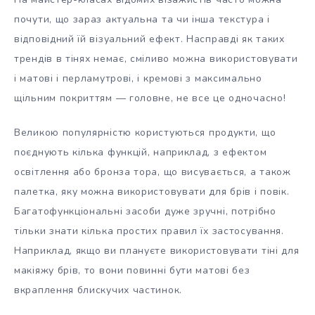
почути, що зараз актуальна та чи інша текстура і
відповідний їй візуальний ефект. Насправді як таких
трендів в тінях немає, сміливо можна використовувати
і матові і перламутрові, і кремові з максимально
щільним покриттям — головне, не все це одночасно!
Великою популярністю користуються продукти, що
поєднують кілька функцій, наприклад, з ефектом
освітлення або бронза тора, що висувається, а також
палетка, яку можна використовувати для брів і повік.
Багатофункціональні засоби дуже зручні, потрібно
тільки знати кілька простих правил їх застосування.
Наприклад, якщо ви плануєте використовувати тіні для
макіяжу брів, то вони повинні бути матові без
вкраплення блискучих частинок.