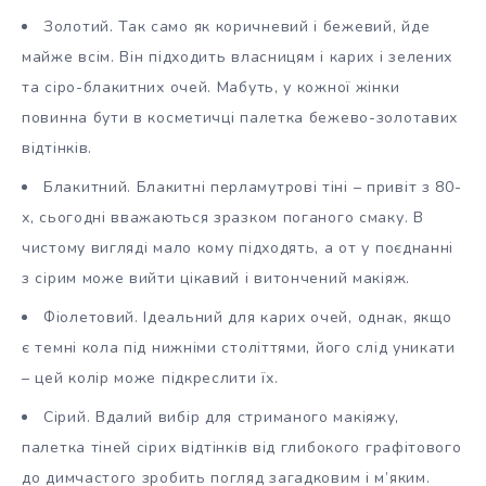
Золотий. Так само як коричневий і бежевий, йде
майже всім. Він підходить власницям і карих і зелених
та сіро-блакитних очей. Мабуть, у кожної жінки
повинна бути в косметичці палетка бежево-золотавих
відтінків.
Блакитний. Блакитні перламутрові тіні – привіт з 80-
х, сьогодні вважаються зразком поганого смаку. В
чистому вигляді мало кому підходять, а от у поєднанні
з сірим може вийти цікавий і витончений макіяж.
Фіолетовий. Ідеальний для карих очей, однак, якщо
є темні кола під нижніми століттями, його слід уникати
– цей колір може підкреслити їх.
Сірий. Вдалий вибір для стриманого макіяжу,
палетка тіней сірих відтінків від глибокого графітового
до димчастого зробить погляд загадковим і м’яким.