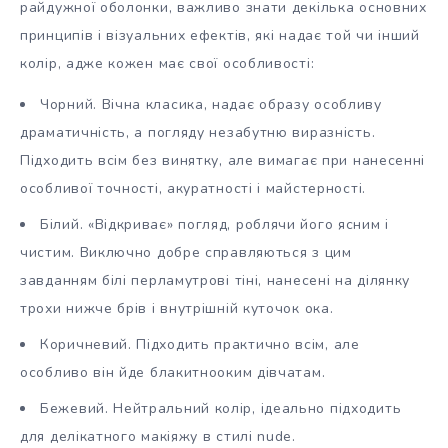
райдужної оболонки, важливо знати декілька основних
принципів і візуальних ефектів, які надає той чи інший
колір, адже кожен має свої особливості:
Чорний. Вічна класика, надає образу особливу
драматичність, а погляду незабутню виразність.
Підходить всім без винятку, але вимагає при нанесенні
особливої точності, акуратності і майстерності.
Білий. «Відкриває» погляд, роблячи його ясним і
чистим. Виключно добре справляються з цим
завданням білі перламутрові тіні, нанесені на ділянку
трохи нижче брів і внутрішній куточок ока.
Коричневий. Підходить практично всім, але
особливо він йде блакитнооким дівчатам.
Бежевий. Нейтральний колір, ідеально підходить
для делікатного макіяжу в стилі nude.