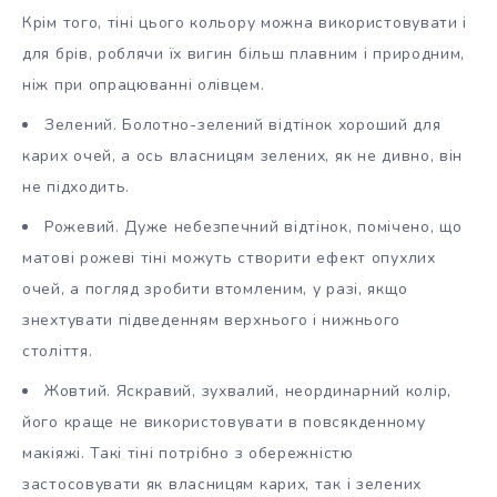
Крім того, тіні цього кольору можна використовувати і
для брів, роблячи їх вигин більш плавним і природним,
ніж при опрацюванні олівцем.
Зелений. Болотно-зелений відтінок хороший для
карих очей, а ось власницям зелених, як не дивно, він
не підходить.
Рожевий. Дуже небезпечний відтінок, помічено, що
матові рожеві тіні можуть створити ефект опухлих
очей, а погляд зробити втомленим, у разі, якщо
знехтувати підведенням верхнього і нижнього
століття.
Жовтий. Яскравий, зухвалий, неординарний колір,
його краще не використовувати в повсякденному
макіяжі. Такі тіні потрібно з обережністю
застосовувати як власницям карих, так і зелених