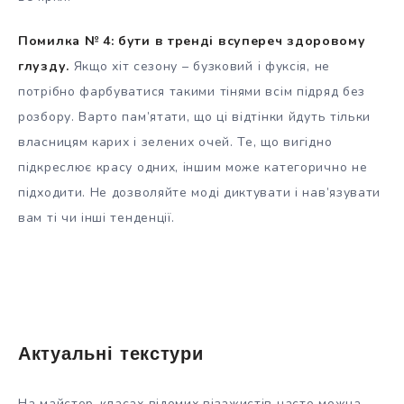
Помилка № 4: бути в тренді всупереч здоровому
глузду.
Якщо хіт сезону – бузковий і фуксія, не
потрібно фарбуватися такими тінями всім підряд без
розбору. Варто пам’ятати, що ці відтінки йдуть тільки
власницям карих і зелених очей. Те, що вигідно
підкреслює красу одних, іншим може категорично не
підходити. Не дозволяйте моді диктувати і нав’язувати
вам ті чи інші тенденції.
Актуальні текстури
На майстер-класах відомих візажистів часто можна