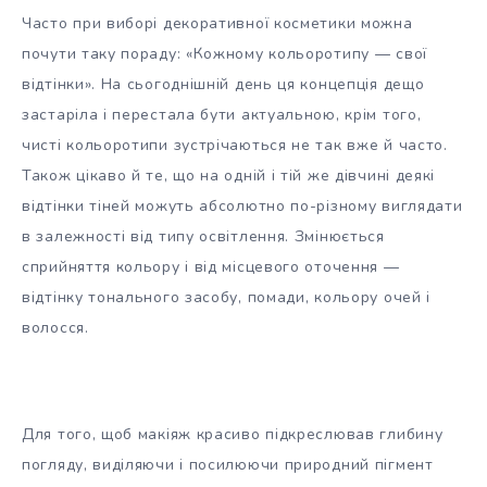
Часто при виборі декоративної косметики можна
почути таку пораду: «Кожному кольоротипу — свої
відтінки». На сьогоднішній день ця концепція дещо
застаріла і перестала бути актуальною, крім того,
чисті кольоротипи зустрічаються не так вже й часто.
Також цікаво й те, що на одній і тій же дівчині деякі
відтінки тіней можуть абсолютно по-різному виглядати
в залежності від типу освітлення. Змінюється
сприйняття кольору і від місцевого оточення —
відтінку тонального засобу, помади, кольору очей і
волосся.
Для того, щоб макіяж красиво підкреслював глибину
погляду, виділяючи і посилюючи природний пігмент