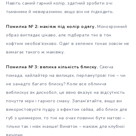
Навіть самий гарний колір, здатний зробити очі
тьмяними й невиразними, якщо він не підходить.
Помилка № 2: макіяж під колір одягу.
Монохромний
образ виглядає цікаво, але підбирати тіні в тон
кофтині необов’язково. Одяг в зелених тонах зовсім не
вимагає такого ж макіяжу.
Помилка № 3: велика кількість блиску.
Сяюча
помада, хайлайтер на вилицях, перламутрові тіні – чи
не занадто багато блиску? Коли все обличчя
виблискує як дискобол, це явно вказує на відсутність
почуття міри і гарного смаку. Запам’ятайте, якщо ви
використовуєте пудру з ефектом сяйва, або блиск для
губ з шиммером, то тіні на очах повинні бути матові –
тільки так і ніяк інакше! Виняток – макіяж для клубної
вечірки.