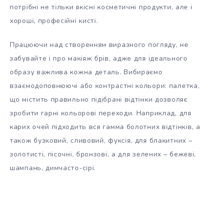
потрібні не тільки якісні косметичні продукти, але і
хороші, професійні кисті.
Працюючи над створенням виразного погляду, не
забувайте і про макіяж брів, адже для ідеального
образу важлива кожна деталь. Вибираємо
взаємодоповнюючі або контрастні кольори: палетка,
що містить правильно підібрані відтінки дозволяє
зробити гарні кольорові переходи. Наприклад, для
карих очей підходить вся гамма болотних відтінків, а
також бузковий, сливовий, фуксія, для блакитних –
золотисті, пісочні, бронзові, а для зелених – бежеві,
шампань, димчасто-сірі.