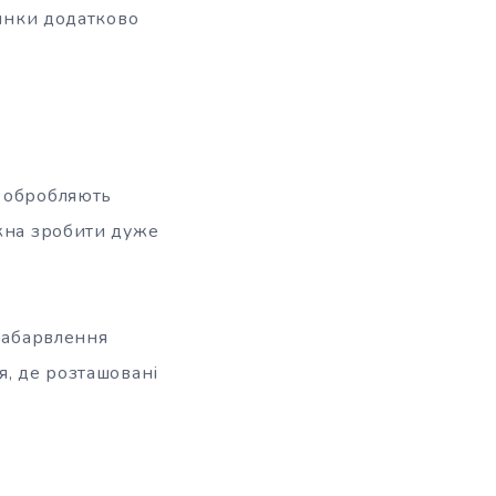
лянки додатково
о обробляють
ожна зробити дуже
 забарвлення
я, де розташовані