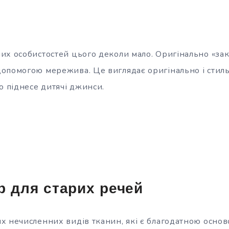
их особистостей цього деколи мало. Оригінально «зак
опомогою мережива. Це виглядає оригінально і стил
о піднесе дитячі джинси.
р для старих речей
х нечисленних видів тканин, які є благодатною основ