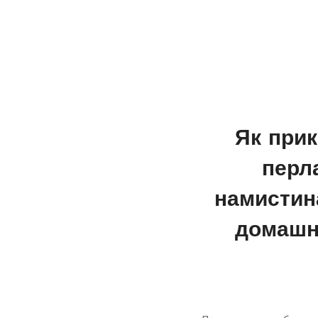
Як прик
перл
намистин
домашні