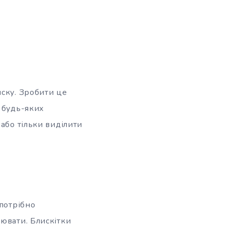
иску. Зробити це
в будь-яких
або тільки виділити
 потрібно
цювати. Блискітки