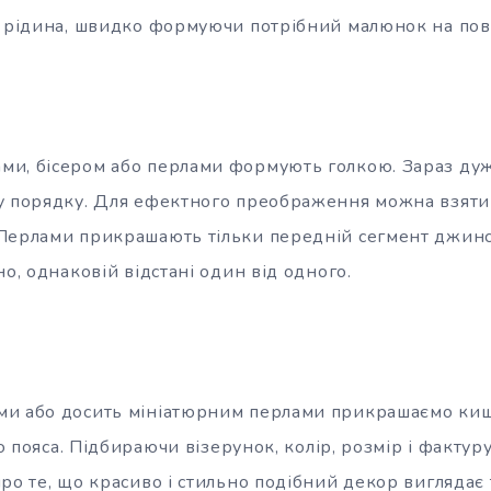
у рідина, швидко формуючи потрібний малюнок на пов
и, бісером або перлами формують голкою. Зараз ду
у порядку. Для ефектного преображення можна взяти 
Перлами прикрашають тільки передній сегмент джинс
но, однаковій відстані один від одного.
и або досить мініатюрним перлами прикрашаємо кишен
нію пояса. Підбираючи візерунок, колір, розмір і факту
ро те, що красиво і стильно подібний декор виглядає 