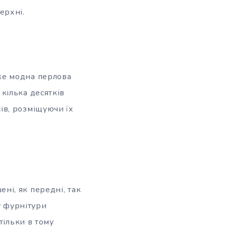
ерхні.
же модна перлова
кілька десятків
ів, розміщуючи їх
і, як передні, так
ру фурнітури
тільки в тому