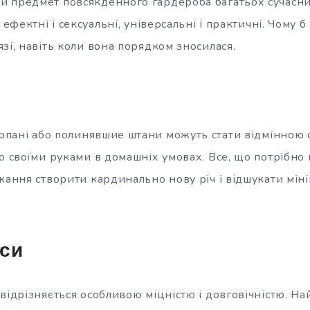
 предмет повсякденного гардероба багатьох сучасни
, ефектні і сексуальні, універсальні і практичні. Чому
зі, навіть коли вона порядком зносилася.
арпані або
полинявшие штани можуть стати відмінною
о своїми руками в домашніх умовах. Все, що потрібно 
жання створити кардинально нову річ і відшукати мін
нси
відрізняється особливою міцністю і довговічністю. На