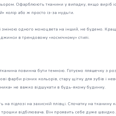
льором. Офарблюють тканини у випадку, якщо виріб іс
» колір або ж просто із-за нудьги.
зі зміною одного моноцвета на інший, не будемо. Кра
 джинси в трендовому «космічному» стилі.
тканина повинна бути темною. Готуємо пляшечку з ро
ові фарби різних кольорів, стару щітку для зубів і не
ника» не важко відшукати в будь-якому будинку.
на підлозі на захисній плівці. Спочатку на тканину 
 трошки відбілювача. Він проявить себе дуже швидко.