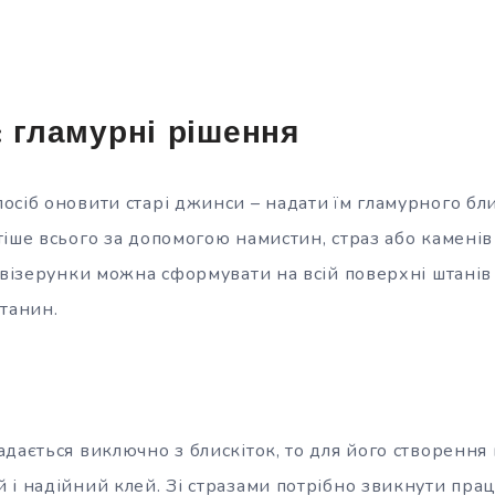
: гламурні рішення
осіб оновити старі джинси – надати їм гламурного бл
тіше всього за допомогою намистин, страз або камені
 візерунки можна сформувати на всій поверхні штанів 
штанин.
дається виключно з блискіток, то для його створення
 і надійний клей. Зі стразами потрібно звикнути пра