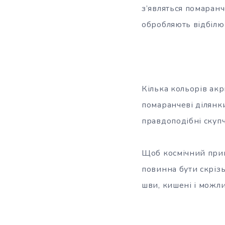
з’являться помаранч
обробляють відбілю
Кілька кольорів ак
помаранчеві ділянк
правдоподібні скупч
Щоб космічний принт
повинна бути скрізь
шви, кишені і можли