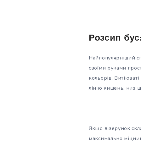
Розсип бус
Найпопулярніший сп
своїми руками прос
кольорів. Витіюваті
лінію кишень, низ 
Якщо візерунок скла
максимально міцний