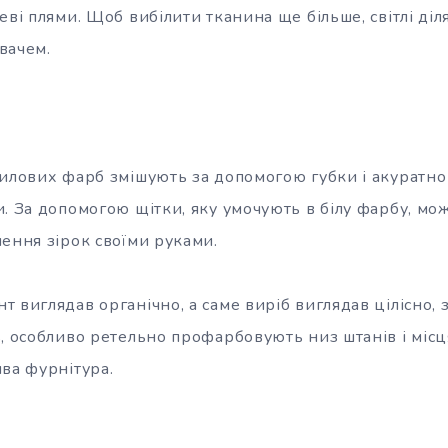
еві плями. Щоб вибілити тканина ще більше, світлі ді
вачем.
рилових фарб змішують за допомогою губки і акуратн
и. За допомогою щітки, яку умочують в білу фарбу, м
ення зірок своїми руками.
 виглядав органічно, а саме виріб виглядав цілісно,
, особливо ретельно профарбовують низ штанів і місц
ва фурнітура.