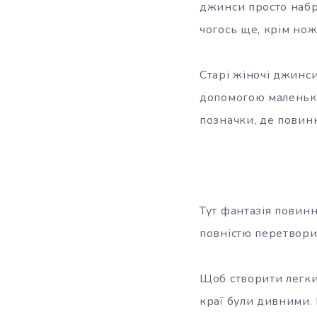
джинси просто набр
чогось ще, крім но
Старі жіночі джинси
допомогою маленько
позначки, де повинн
Тут фантазія повинн
повністю перетворит
Щоб створити легки
краї були дивними. 