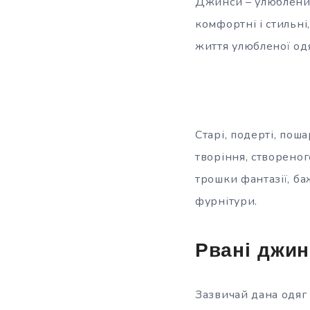
Джинси – улюблений
комфортні і стильні
життя улюбленої одя
Старі, подерті, пош
творіння, створеног
трошки фантазії, ба
фурнітури.
Рвані джи
Зазвичай дана одяг 