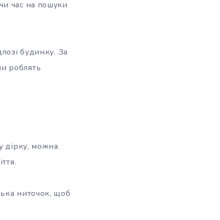
чи час на пошуки
лозі будинку. За
ни роблять
у дірку, можна
ття.
лька ниточок, щоб