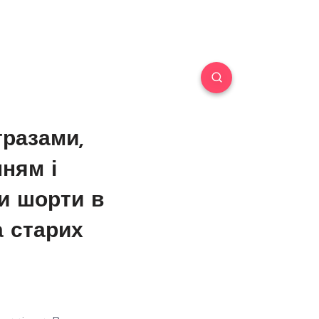
тразами,
ням і
и шорти в
а старих