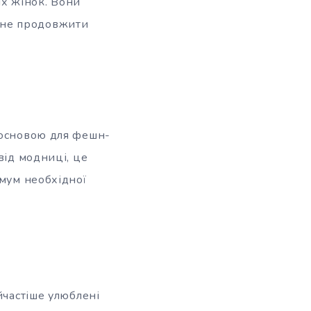
х жінок. Вони
 б не продовжити
 основою для фешн-
від модниці, це
імум необхідної
йчастіше улюблені