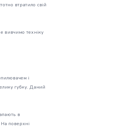
тотно втратило свій
ще вивчимо техніку
зпилювачем і
велику губку. Даний
капають в
 На поверхні