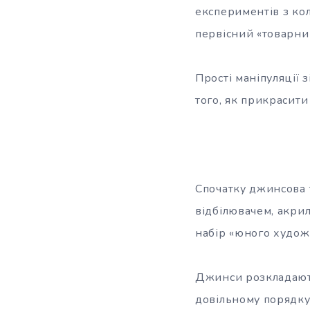
експериментів з ко
первісний «товарний
Прості маніпуляції 
того, як прикрасити
Спочатку джинсова 
відбілювачем, акрил
набір «юного худож
Джинси розкладають 
довільному порядку