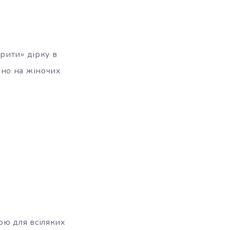
рити» дірку в
ьно на жіночих
ою для всіляких