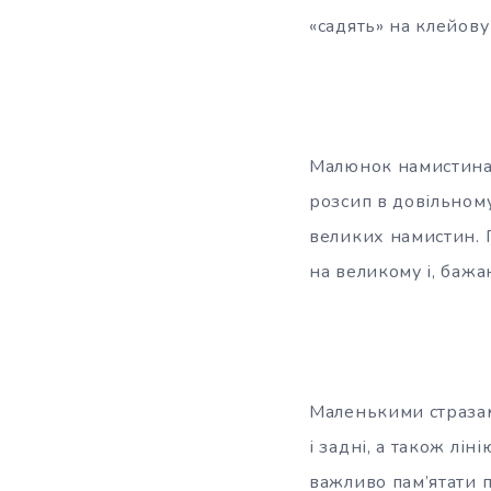
«садять» на клейов
Малюнок намистинам
розсип в довільном
великих намистин. 
на великому і, бажа
Маленькими стразам
і задні, а також лі
важливо пам’ятати п