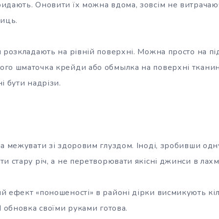
идають. Оновити їх можна вдома, зовсім не витрачаю
жиць.
 розкладають на рівній поверхні. Можна просто на під
го шматочка крейди або обмылка на поверхні ткани
і бути надрізи.
а межувати зі здоровим глуздом. Іноді, зробивши одн
и стару річ, а не перетворювати якісні джинси в лахмі
й ефект «поношеності» в районі дірки висмикують кі
І обновка своїми руками готова.