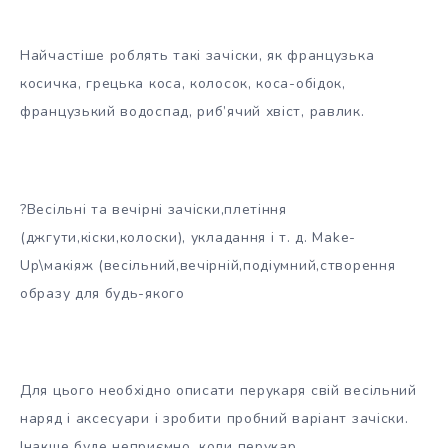
Найчастіше роблять такі зачіски, як французька
косичка, грецька коса, колосок, коса-обідок,
французький водоспад, риб’ячий хвіст, равлик.
?Весільні та вечірні зачіски,плетіння
(джгути,кіски,колоски), укладання і т. д. Make-
Up\макіяж (весільний,вечірній,подіумний,створення
образу для будь-якого
Для цього необхідно описати перукаря свій весільний
наряд і аксесуари і зробити пробний варіант зачіски.
Інакше буде неприємно, коли перукар