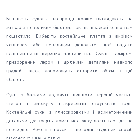
Більшість суконь насправді краще виглядають на
жінках з невеликим бюстом, так що вважайте, що вам
пощастило. Виберіть коктейльне плаття з вирізом
човником або невеликим декольте, щоб надати
плавний вигин верхньої частини тіла. Сукні з коміром,
призбореним ліфом і дрібними деталями навколо
грудей також допоможуть створити об’єм в цій
області.
Сукні з басками додадуть пишноти верхній частині
стегон і зможуть підкреслити стрункість талії.
Коктейльні сукні з плиссировками і асиметричними
деталями дозволять домогтися округлості там, де це
необхідно. Ремені і пояси – ще один чудовий спосіб
підкреслити вашу талію.