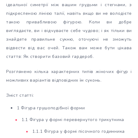
ідеальної симетрії між вашим грудьми і стегнами, з
підкресленою лінією талії, навіть якщо ви не володієте
такою привабливою фігурою. Коли ви добре
виглядаєте, ви і відчуваєте себе чудово; і як тільки ви
знайдете правильне сукню, оточуючі не зможуть
відвести від вас очей. Також вам може бути цікава
стаття: Як створити базовий гардероб.
Розглянемо кілька характерних типів жіночих фігур і
можливих варіантів відповідних їм суконь.
Зміст статті:
1 Фігура грушоподібної форми
1.1 Фігура у формі перевернутого трикутника
1.1.1 Фігура у формі пісочного годинника