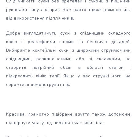
Слід уникати сукні без бретелей і суконь з пишними
рукавами типу ліхтарик. Вам варто також відмовитися
від використання підплічників.
Добре виглядатимуть сукні з спідницями складного
крою з рельєфними швами та безліччю деталей.
Вибирайте коктейльні сукні з широкими струмуючими
спідницями, розкльошеними або зі складками, це
створить потрібний обсяг в області стегон і
підкреслить лінію талії. Якщо у вас стрункі ноги, не
соромтеся демонструвати їх.
Красива, грамотно підібране взуття також допоможе
відвернути увагу від верхньої частини тіла.