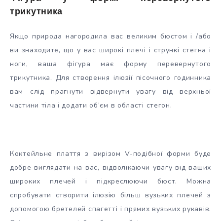
трикутника
Якщо природа нагородила вас великим бюстом і /або
ви знаходите, що у вас широкі плечі і стрункі стегна і
ноги, ваша фігура має форму перевернутого
трикутника. Для створення ілюзії пісочного годинника
вам слід прагнути відвернути увагу від верхньої
частини тіла і додати об’єм в області стегон.
Коктейльне плаття з вирізом V-подібної форми буде
добре виглядати на вас, відволікаючи увагу від ваших
широких плечей і підкреслюючи бюст. Можна
спробувати створити ілюзію більш вузьких плечей з
допомогою бретелей спагетті і прямих вузьких рукавів.