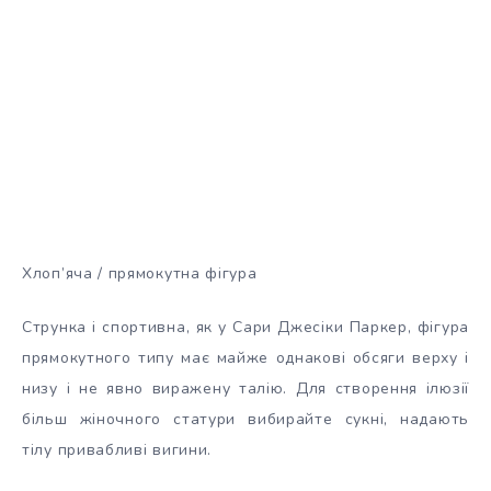
Хлоп’яча / прямокутна фігура
Струнка і спортивна, як у Сари Джесіки Паркер, фігура
прямокутного типу має майже однакові обсяги верху і
низу і не явно виражену талію. Для створення ілюзії
більш жіночного статури вибирайте сукні, надають
тілу привабливі вигини.