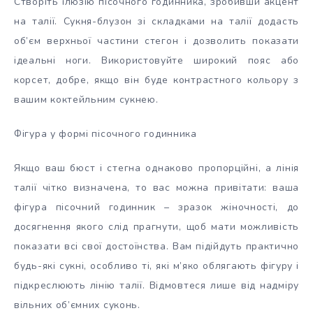
Створіть ілюзію пісочного годинника, зробивши акцент
на талії. Сукня-блузон зі складками на талії додасть
об’єм верхньої частини стегон і дозволить показати
ідеальні ноги. Використовуйте широкий пояс або
корсет, добре, якщо він буде контрастного кольору з
вашим коктейльним сукнею.
Фігура у формі пісочного годинника
Якщо ваш бюст і стегна однаково пропорційні, а лінія
талії чітко визначена, то вас можна привітати: ваша
фігура пісочний годинник – зразок жіночності, до
досягнення якого слід прагнути, щоб мати можливість
показати всі свої достоїнства. Вам підійдуть практично
будь-які сукні, особливо ті, які м’яко облягають фігуру і
підкреслюють лінію талії. Відмовтеся лише від надміру
вільних об’ємних суконь.