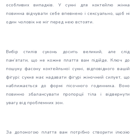
особливих випадків. У сукні для коктейлю жінка
повинна відчувати себе впевнено і сексуально, щоб ні
один чоловік не міг перед нею встояти.
Вибір стилів суконь досить великий, але слід
пам’ятати, що не кожне плаття вам підійде. Ключ до
пошуку фасону коктейльної сукні, відповідного вашій
фігурі: сукня має надавати фігурі жіночний силует, що
наближається до формі пісочного годинника. Воно
повинно збалансувати пропорції тіла і відвернути
увагу від проблемних зон.
За допомогою плаття вам потрібно створити ілюзію