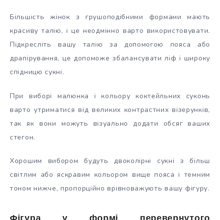
Більшість жінок з грушоподібними формами мають
красиву талію, і це неодмінно варто використовувати.
Підкресліть вашу талію за допомогою пояса або
драпірування, це допоможе збалансувати ліф і широку
спідницю сукні.
При виборі малюнка і кольору коктейльних суконь
варто утриматися від великих контрастних візерунків,
так як вони можуть візуально додати обсяг ваших
стегон.
Хорошим вибором будуть двоколірні сукні з більш
світлим або яскравим кольором вище пояса і темним
тоном нижче, пропорційно врівноважують вашу фігуру.
Фігура у формі перевернутого