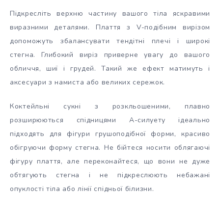
Підкресліть верхню частину вашого тіла яскравими
виразними деталями. Плаття з V-подібним вирізом
допоможуть збалансувати тендітні плечі і широкі
стегна. Глибокий виріз приверне увагу до вашого
обличчя, шиї і грудей. Такий же ефект матимуть і
аксесуари з намиста або великих сережок.
Коктейльні сукні з розкльошеними, плавно
розширюються спідницями A-силуету ідеально
підходять для фігури грушоподібної форми, красиво
обігруючи форму стегна. Не бійтеся носити облягаючі
фігуру плаття, але переконайтеся, що вони не дуже
обтягують стегна і не підкреслюють небажані
опуклості тіла або лінії спідньої білизни.