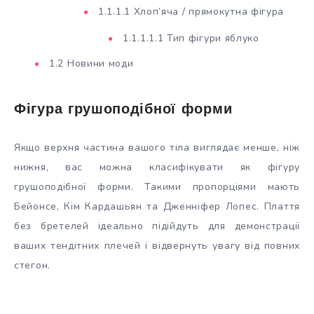
1.1.1.1 Хлоп’яча / прямокутна фігура
1.1.1.1.1 Тип фігури яблуко
1.2 Новини моди
Фігура грушоподібної форми
Якщо верхня частина вашого тіла виглядає менше, ніж
нижня, вас можна класифікувати як фігуру
грушоподібної форми. Такими пропорціями мають
Бейонсе, Кім Кардашьян та Дженніфер Лопес. Плаття
без бретелей ідеально підійдуть для демонстрації
ваших тендітних плечей і відвернуть увагу від повних
стегон.