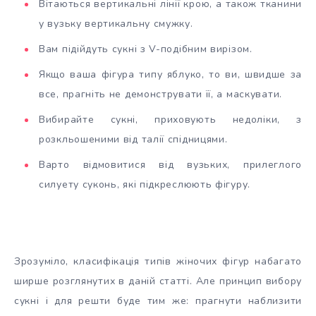
Вітаються вертикальні лінії крою, а також тканини
у вузьку вертикальну смужку.
Вам підійдуть сукні з V-подібним вирізом.
Якщо ваша фігура типу яблуко, то ви, швидше за
все, прагніть не демонструвати її, а маскувати.
Вибирайте сукні, приховують недоліки, з
розкльошеними від талії спідницями.
Варто відмовитися від вузьких, прилеглого
силуету суконь, які підкреслюють фігуру.
Зрозуміло, класифікація типів жіночих фігур набагато
ширше розглянутих в даній статті. Але принцип вибору
сукні і для решти буде тим же: прагнути наблизити