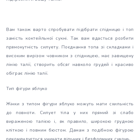
Вам також варто спробувати підібрати спідницю і топ
замість коктейльної сукні. Так вам вдасться розбити
прямокутність силуету. Поєднання топа зі складками і
високим вирізом човником з спідницею, має завищену
лінію талії, створить обсяг навколо грудей і красиво
обіграє лінію талії.
Тип фігури яблуко
Жінки з типом фігури яблуко можуть мати схильність
до повноти. Силует тіла у них прямий зі слабо
вираженою талією і, як правило, широкою грудною
кліткою і повним бюстом. Дамам з подібною фігурою
рекомендується уникати вільних і безформних суконь.