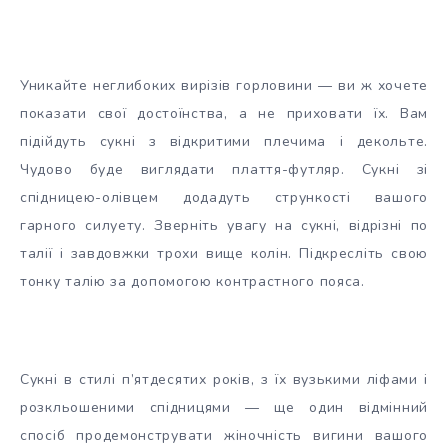
Уникайте неглибоких вирізів горловини — ви ж хочете
показати свої достоїнства, а не приховати їх. Вам
підійдуть сукні з відкритими плечима і декольте.
Чудово буде виглядати плаття-футляр. Сукні зі
спідницею-олівцем додадуть стрункості вашого
гарного силуету. Зверніть увагу на сукні, відрізні по
талії і завдовжки трохи вище колін. Підкресліть свою
тонку талію за допомогою контрастного пояса.
Сукні в стилі п’ятдесятих років, з їх вузькими ліфами і
розкльошеними спідницями — ще один відмінний
спосіб продемонструвати жіночність вигини вашого