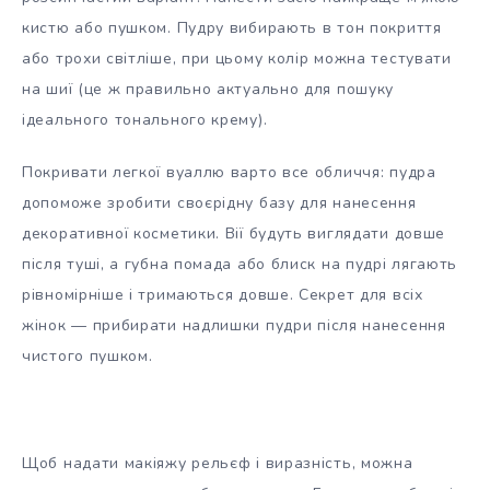
кистю або пушком. Пудру вибирають в тон покриття
або трохи світліше, при цьому колір можна тестувати
на шиї (це ж правильно актуально для пошуку
ідеального тонального крему).
Покривати легкої вуаллю варто все обличчя: пудра
допоможе зробити своєрідну базу для нанесення
декоративної косметики. Вії будуть виглядати довше
після туші, а губна помада або блиск на пудрі лягають
рівномірніше і тримаються довше. Секрет для всіх
жінок — прибирати надлишки пудри після нанесення
чистого пушком.
Щоб надати макіяжу рельєф і виразність, можна