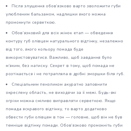
Після злущення обов’язково варто зволожити губи
улюбленим бальзамом, надлишки якого можна
промокнути серветкою.
Обов’язковий для всіх жінок етап — обведення
контуру губ олівцем натурального відтінку, незалежно
від того, якого кольору помада буде
використовуватися. Важливо, щоб завдання було
м’яким, без натиску. Секрет в тому, щоб помада не
розтікається і не потрапляла в дрібні зморшки біля губ.
Спеціальним пензликом акуратно заповнити
окреслену область, не виходячи за її межі. Будь-які
огріхи можна сміливо виправляти серветкою. Якщо
помада яскравого відтінку, то варто додатково
обвести губи олівцем в тон — головне, щоб він не був
темніше відтінку помади. Обов’язково промокніть губи