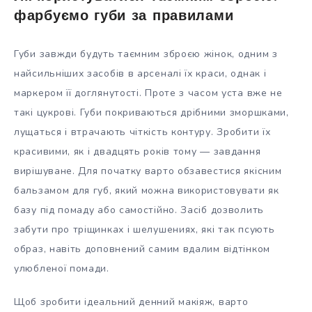
фарбуємо губи за правилами
Губи завжди будуть таємним зброєю жінок, одним з
найсильніших засобів в арсеналі їх краси, однак і
маркером її доглянутості. Проте з часом уста вже не
такі цукрові. Губи покриваються дрібними зморшками,
лущаться і втрачають чіткість контуру. Зробити їх
красивими, як і двадцять років тому — завдання
вирішуване. Для початку варто обзавестися якісним
бальзамом для губ, який можна використовувати як
базу під помаду або самостійно. Засіб дозволить
забути про тріщинках і шелушениях, які так псують
образ, навіть доповнений самим вдалим відтінком
улюбленої помади.
Щоб зробити ідеальний денний макіяж, варто