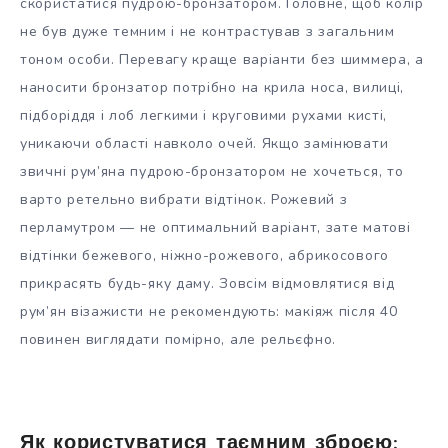
скористатися пудрою-бронзатором. Головне, щоб колір
не був дуже темним і не контрастував з загальним
тоном особи. Перевагу краще варіанти без шиммера, а
наносити бронзатор потрібно на крила носа, вилиці,
підборіддя і лоб легкими і круговими рухами кисті,
уникаючи області навколо очей. Якщо замінювати
звичні рум’яна пудрою-бронзатором не хочеться, то
варто ретельно вибрати відтінок. Рожевий з
перламутром — не оптимальний варіант, зате матові
відтінки бежевого, ніжно-рожевого, абрикосового
прикрасять будь-яку даму. Зовсім відмовлятися від
рум’ян візажисти не рекомендують: макіяж після 40
повинен виглядати помірно, але рельєфно.
Як користуватися таємним зброєю: