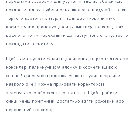
народними засобами для усунення мішків або синців:
покласти під очі кубики ромашкового льоду або трохи
тертого картоплі в марлі. Після десятихвилинних
косметичних процедур досить вмитися прохолодною
водою, а потім переходити до наступного етапу, тобто
накладати косметику.
Щоб замаскувати сліди недосипання, варто взятися за
консилер, паличку-виручалочку в косметичці всіх
жінок. Червонуваті відтінки мішків і судинні зірочки
навколо очей можна приховати коректором
зеленуватого або жовтого відтінків. Щоб зробити
синці менш помітними, достатньо взяти рожевий або
персиковий консилер.