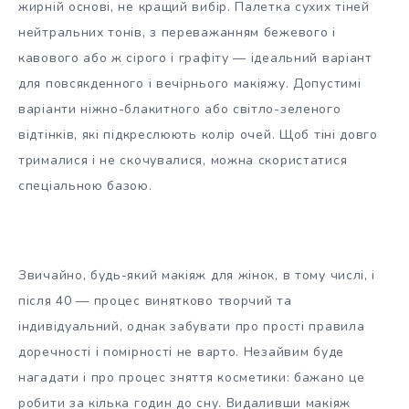
жирній основі, не кращий вибір. Палетка сухих тіней
нейтральних тонів, з переважанням бежевого і
кавового або ж сірого і графіту — ідеальний варіант
для повсякденного і вечірнього макіяжу. Допустимі
варіанти ніжно-блакитного або світло-зеленого
відтінків, які підкреслюють колір очей. Щоб тіні довго
трималися і не скочувалися, можна скористатися
спеціальною базою.
Звичайно, будь-який макіяж для жінок, в тому числі, і
після 40 — процес винятково творчий та
індивідуальний, однак забувати про прості правила
доречності і помірності не варто. Незайвим буде
нагадати і про процес зняття косметики: бажано це
робити за кілька годин до сну. Видаливши макіяж