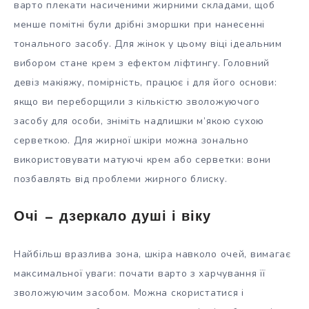
варто плекати насиченими жирними складами, щоб
менше помітні були дрібні зморшки при нанесенні
тонального засобу. Для жінок у цьому віці ідеальним
вибором стане крем з ефектом ліфтингу. Головний
девіз макіяжу, помірність, працює і для його основи:
якщо ви переборщили з кількістю зволожуючого
засобу для особи, зніміть надлишки м’якою сухою
серветкою. Для жирної шкіри можна зонально
використовувати матуючі крем або серветки: вони
позбавлять від проблеми жирного блиску.
Очі — дзеркало душі і віку
Найбільш вразлива зона, шкіра навколо очей, вимагає
максимальної уваги: почати варто з харчування її
зволожуючим засобом. Можна скористатися і