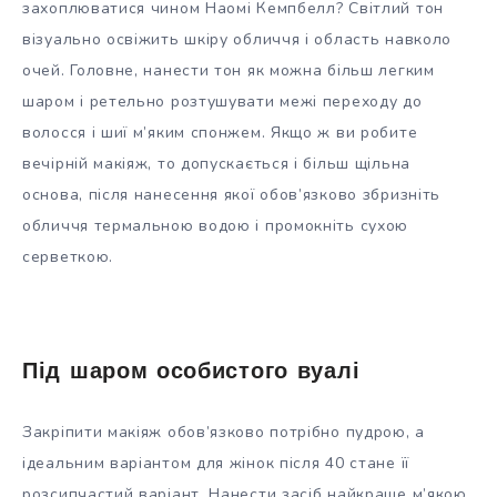
захоплюватися чином Наомі Кемпбелл? Світлий тон
візуально освіжить шкіру обличчя і область навколо
очей. Головне, нанести тон як можна більш легким
шаром і ретельно розтушувати межі переходу до
волосся і шиї м’яким спонжем. Якщо ж ви робите
вечірній макіяж, то допускається і більш щільна
основа, після нанесення якої обов’язково збризніть
обличчя термальною водою і промокніть сухою
серветкою.
Під шаром особистого вуалі
Закріпити макіяж обов’язково потрібно пудрою, а
ідеальним варіантом для жінок після 40 стане її
розсипчастий варіант. Нанести засіб найкраще м’якою