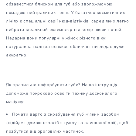
обзавестися блиском для губ або зволожуючою
помадою нейтральних тонів. У багатьох косметичних
лініях є спеціальні серії нюд-відтінків, серед яких легко
вибрати ідеальний екземпляр під колір шкіри і очей.
Недарма вони популярні у жінок різного віку:
натуральна палітра освіжає обличчя і виглядає дуже
акуратно.
Як правильно нафарбувати губи? Наша інструкція
допоможе покроково освоїти техніку досконалого
макіяжу:
Почати варто з скрабування губ м’яким засобом
(підійде і домашнє засіб з цукру та оливкової олії), щоб
позбутися від ороговілих частинок.