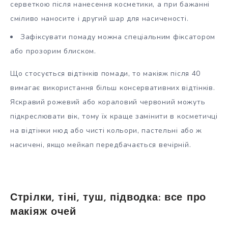
серветкою після нанесення косметики, а при бажанні
сміливо наносите і другий шар для насиченості.
Зафіксувати помаду можна спеціальним фіксатором
або прозорим блиском.
Що стосується відтінків помади, то макіяж після 40
вимагає використання більш консервативних відтінків.
Яскравий рожевий або кораловий червоний можуть
підкреслювати вік, тому їх краще замінити в косметичці
на відтінки нюд або чисті кольори, пастельні або ж
насичені, якщо мейкап передбачається вечірній.
Стрілки, тіні, туш, підводка: все про
макіяж очей