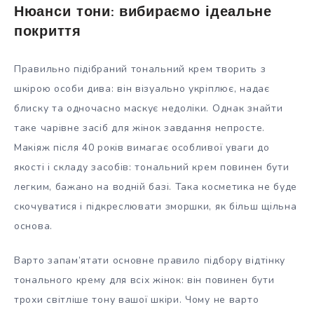
Нюанси тони: вибираємо ідеальне
покриття
Правильно підібраний тональний крем творить з
шкірою особи дива: він візуально укріплює, надає
блиску та одночасно маскує недоліки. Однак знайти
таке чарівне засіб для жінок завдання непросте.
Макіяж після 40 років вимагає особливої уваги до
якості і складу засобів: тональний крем повинен бути
легким, бажано на водній базі. Така косметика не буде
скочуватися і підкреслювати зморшки, як більш щільна
основа.
Варто запам’ятати основне правило підбору відтінку
тонального крему для всіх жінок: він повинен бути
трохи світліше тону вашої шкіри. Чому не варто