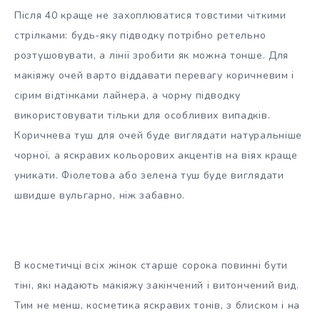
Після 40 краще не захоплюватися товстими чіткими
стрілками: будь-яку підводку потрібно ретельно
розтушовувати, а лінії зробити як можна тонше. Для
макіяжу очей варто віддавати перевагу коричневим і
сірим відтінками лайнера, а чорну підводку
використовувати тільки для особливих випадків.
Коричнева туш для очей буде виглядати натуральніше
чорної, а яскравих кольорових акцентів на віях краще
уникати. Фіолетова або зелена туш буде виглядати
швидше вульгарно, ніж забавно.
В косметичці всіх жінок старше сорока повинні бути
тіні, які надають макіяжу закінчений і витончений вид.
Тим не менш, косметика яскравих тонів, з блиском і на